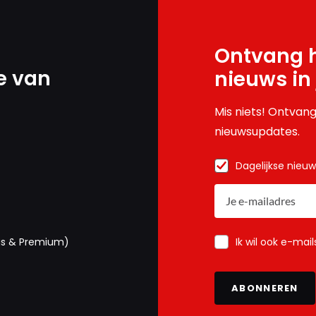
Ontvang h
e van
nieuws in
Mis niets! Ontvang
nieuwsupdates.
Dagelijkse nieu
Ik wil ook e-mai
us & Premium)
ABONNEREN