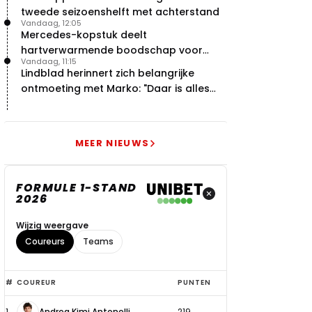
tweede seizoenshelft met achterstand
Vandaag, 12:05
Mercedes-kopstuk deelt
hartverwarmende boodschap voor
Vandaag, 11:15
overstap naar Red Bull
Lindblad herinnert zich belangrijke
ontmoeting met Marko: "Daar is alles
echt begonnen"
MEER NIEUWS
FORMULE 1-STAND
2026
Wijzig weergave
Coureurs
Teams
Top
#
COUREUR
PUNTEN
6
1
Andrea Kimi Antonelli
219