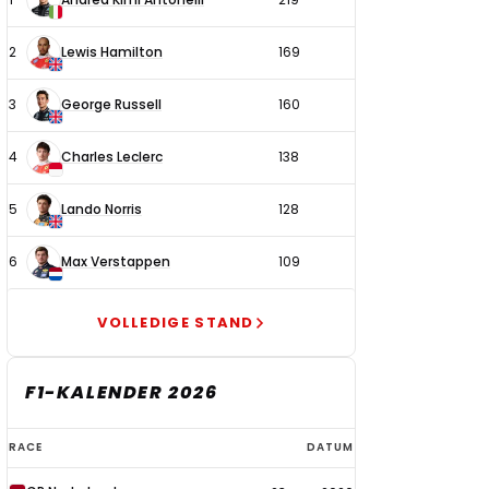
coureurs
2
Lewis Hamilton
169
3
George Russell
160
4
Charles Leclerc
138
5
Lando Norris
128
6
Max Verstappen
109
VOLLEDIGE STAND
F1-KALENDER 2026
F1-
RACE
DATUM
kalender