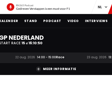
RN365 Podcast
Gedreven Verstappen is een must voor F1
KALENDER
STAND
PODCAST
VIDEO
INTERVIEWS
GP NEDERLAND
START RACE
15
16
:
10
:
49
d
Race
22 aug. 2026
14:00
-
15:00
23 aug. 2026
13
MEER INFORMATIE