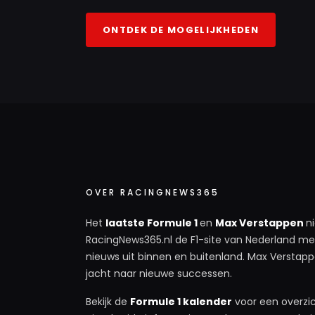
ONTDEK DE MOGELIJKHEDEN
OVER RACINGNEWS365
Het
laatste Formule 1
en
Max Verstappen
n
RacingNews365.nl de F1-site van Nederland met
nieuws uit binnen en buitenland. Max Verstappe
jacht naar nieuwe successen.
Bekijk de
Formule 1 kalender
voor een overzic