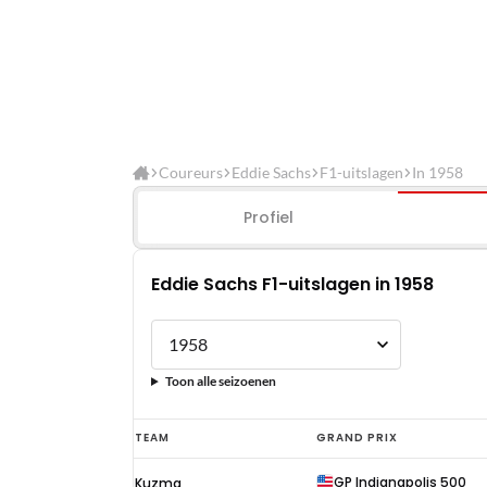
Coureurs
Eddie Sachs
F1-uitslagen
In 1958
Profiel
Eddie Sachs F1-uitslagen in 1958
Toon alle seizoenen
Eddie
TEAM
GRAND PRIX
Sachs
GP Indianapolis 500
Kuzma