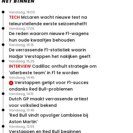
NET BINNEN
Vandaag, 18:00
TECH
McLaren wacht nieuwe test na
teleurstellende eerste seizoenshelft
Vandaag, 17:05
De reden waarom nieuwe F1-wagens
hun oude kwaaltjes behouden
Vandaag, 16:15
De verrassende F1-statistiek waarin
Hadjar Verstappen het nakijken geeft
Vandaag, 15:25
INTERVIEW
Cadillac onthult strategie om
'allerbeste team' in F1 te worden
Vandaag, 14:45
Verstappen getipt voor F1-succes
ondanks Red Bull-problemen
Vandaag, 14:15
Dutch GP maakt verrassende artiest
voor volkslied bekend
Vandaag, 13:45
'Red Bull vindt opvolger Lambiase bij
Aston Martin'
Vandaag, 12:55
Verstappen en Red Bull beginnen