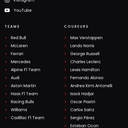
YouTube
TEAMS
COUREURS
Red Bull
Max Verstappen
McLaren
Lando Norris
Ferrari
George Russell
Mercedes
Charles Leclerc
Alpine F1 Team
Lewis Hamilton
Audi
Fernando Alonso
Aston Martin
Andrea Kimi Antonelli
Haas F1 Team
Isack Hadjar
Racing Bulls
Oscar Piastri
Williams
Carlos Sainz
Cadillac F1 Team
Sergio Pérez
Esteban Ocon