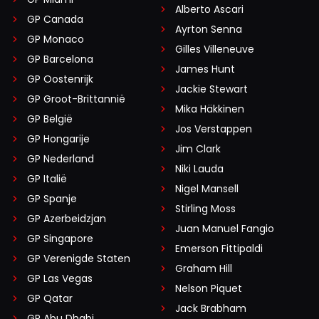
Alberto Ascari
GP Canada
Ayrton Senna
GP Monaco
Gilles Villeneuve
GP Barcelona
James Hunt
GP Oostenrijk
Jackie Stewart
GP Groot-Brittannië
Mika Häkkinen
GP België
Jos Verstappen
GP Hongarije
Jim Clark
GP Nederland
Niki Lauda
GP Italië
Nigel Mansell
GP Spanje
Stirling Moss
GP Azerbeidzjan
Juan Manuel Fangio
GP Singapore
Emerson Fittipaldi
GP Verenigde Staten
Graham Hill
GP Las Vegas
Nelson Piquet
GP Qatar
Jack Brabham
GP Abu Dhabi