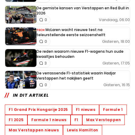
De gemiste kansen van Verstappen en Red Bull in
2026
Vandaag, 06:00
0
McLaren wacht nieuwe test na
TECH
teleurstellende eerste seizoenshelft
Gisteren, 18:00
0
De reden waarom nieuwe F1-wagens hun oude
kwaaltjes behouden
Gisteren, 17:05
3
De verrassende F1-statistiek waarin Hadjar
Verstappen het nakijken geeft
Gisteren, 16:15
0
IN DIT ARTIKEL
F1 Grand Prix Hongarije 2025
F1 nieuws
Formule 1
F1 2025
Formule 1 nieuws
F1
Max Verstappen
Max Verstappen nieuws
Lewis Hamilton