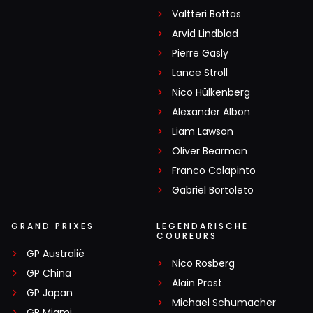
Valtteri Bottas
Arvid Lindblad
Pierre Gasly
Lance Stroll
Nico Hülkenberg
Alexander Albon
Liam Lawson
Oliver Bearman
Franco Colapinto
Gabriel Bortoleto
GRAND PRIXES
LEGENDARISCHE
COUREURS
GP Australië
Nico Rosberg
GP China
Alain Prost
GP Japan
Michael Schumacher
GP Miami