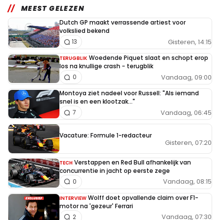
MEEST GELEZEN
Dutch GP maakt verrassende artiest voor
volkslied bekend
Gisteren, 14:15
13
Woedende Piquet slaat en schopt erop
TERUGBLIK
los na knullige crash - terugblik
Vandaag, 09:00
0
Montoya ziet nadeel voor Russell: "Als iemand
snel is en een klootzak..."
Vandaag, 06:45
7
Vacature: Formule 1-redacteur
Gisteren, 07:20
Verstappen en Red Bull afhankelijk van
TECH
concurrentie in jacht op eerste zege
Vandaag, 08:15
0
Wolff doet opvallende claim over F1-
INTERVIEW
motor na 'gezeur' Ferrari
Vandaag, 07:30
2