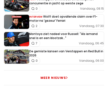
concurrentie in jacht op eerste zege
Vandaag, 08:15
0
Wolff doet opvallende claim over F1-
INTERVIEW
motor na 'gezeur' Ferrari
Vandaag, 07:30
2
Montoya ziet nadeel voor Russell: "Als iemand
snel is en een klootzak..."
Vandaag, 06:45
7
De gemiste kansen van Verstappen en Red Bull in
2026
Vandaag, 06:00
0
MEER NIEUWS