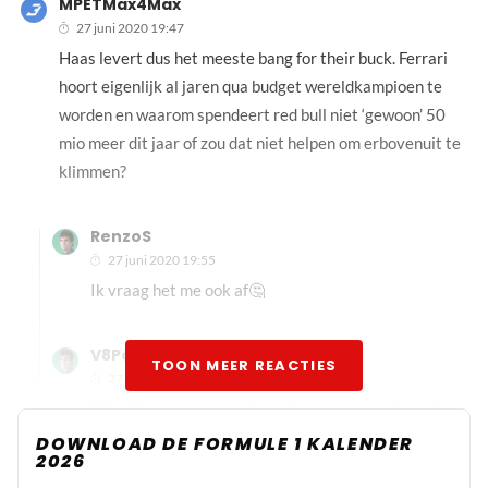
MPETMax4Max
27 juni 2020 19:47
Haas levert dus het meeste bang for their buck. Ferrari
hoort eigenlijk al jaren qua budget wereldkampioen te
worden en waarom spendeert red bull niet ‘gewoon’ 50
mio meer dit jaar of zou dat niet helpen om erbovenuit te
klimmen?
RenzoS
27 juni 2020 19:55
Ik vraag het me ook af🤔
V8Power-R730
TOON MEER REACTIES
27 juni 2020 19:56
50 miljoen meer spenderen is geen kunst, als je die
okkies op een plankie hebt liggen, heb je dat niet dan
DOWNLOAD DE FORMULE 1 KALENDER
2026
word het lastig uitgeven. Tenzij je net als Claire