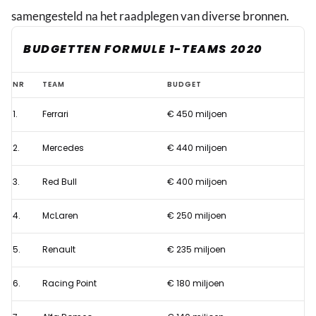
samengesteld na het raadplegen van diverse bronnen.
BUDGETTEN FORMULE 1-TEAMS 2020
De
NR
TEAM
BUDGET
budgetten
1.
Ferrari
€ 450 miljoen
van
de
2.
Mercedes
€ 440 miljoen
Formule
1-
3.
Red Bull
€ 400 miljoen
teams
4.
McLaren
€ 250 miljoen
in
2020
5.
Renault
€ 235 miljoen
6.
Racing Point
€ 180 miljoen