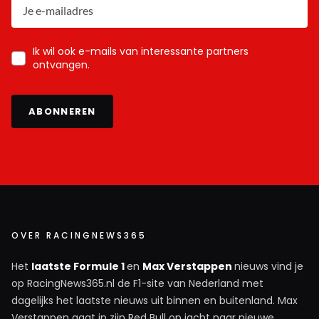
Ik wil ook e-mails van interessante partners
ontvangen.
ABONNEREN
OVER RACINGNEWS365
Het
laatste Formule 1
en
Max Verstappen
nieuws vind je
op RacingNews365.nl de F1-site van Nederland met
dagelijks het laatste nieuws uit binnen en buitenland. Max
Verstappen gaat in zijn Red Bull op jacht naar nieuwe