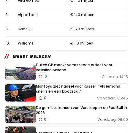
7.
Alfa Romeo
€ 140 miljoen
8.
AlphaTauri
€ 140 miljoen
9.
Haas F1
€ 120 miljoen
10.
Williams
€ 110 miljoen
MEEST GELEZEN
Dutch GP maakt verrassende artiest voor
volkslied bekend
Gisteren, 14:15
16
Montoya ziet nadeel voor Russell: "Als iemand
snel is en een klootzak..."
Vandaag, 06:45
0
De gemiste kansen van Verstappen en Red Bull in
2026
Vandaag, 06:00
0