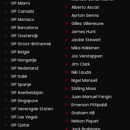
GP Miami
Alberto Ascari
GP Canada
Ayrton Senna
GP Monaco
Gilles Villeneuve
GP Barcelona
James Hunt
GP Oostenrijk
Jackie Stewart
GP Groot-Brittannië
Mika Häkkinen
GP België
Jos Verstappen
GP Hongarije
Jim Clark
GP Nederland
Niki Lauda
GP Italië
Nigel Mansell
GP Spanje
Stirling Moss
GP Azerbeidzjan
Juan Manuel Fangio
GP Singapore
Emerson Fittipaldi
GP Verenigde Staten
Graham Hill
GP Las Vegas
Nelson Piquet
GP Qatar
Jack Brabham