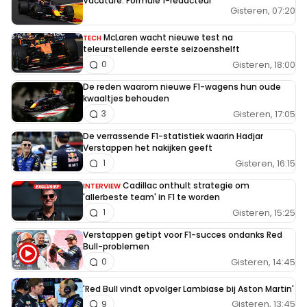
Vacature: Formule 1-redacteur
Gisteren, 07:20
McLaren wacht nieuwe test na
TECH
teleurstellende eerste seizoenshelft
Gisteren, 18:00
0
De reden waarom nieuwe F1-wagens hun oude
kwaaltjes behouden
Gisteren, 17:05
3
De verrassende F1-statistiek waarin Hadjar
Verstappen het nakijken geeft
Gisteren, 16:15
1
Cadillac onthult strategie om
INTERVIEW
'allerbeste team' in F1 te worden
Gisteren, 15:25
1
Verstappen getipt voor F1-succes ondanks Red
Bull-problemen
Gisteren, 14:45
0
'Red Bull vindt opvolger Lambiase bij Aston Martin'
Gisteren, 13:45
9