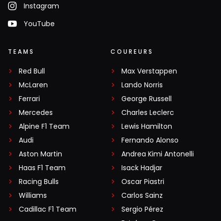
Instagram
YouTube
TEAMS
COUREURS
Red Bull
Max Verstappen
McLaren
Lando Norris
Ferrari
George Russell
Mercedes
Charles Leclerc
Alpine F1 Team
Lewis Hamilton
Audi
Fernando Alonso
Aston Martin
Andrea Kimi Antonelli
Haas F1 Team
Isack Hadjar
Racing Bulls
Oscar Piastri
Williams
Carlos Sainz
Cadillac F1 Team
Sergio Pérez