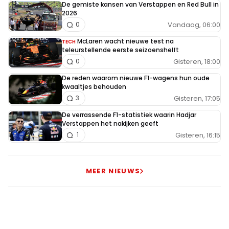
De gemiste kansen van Verstappen en Red Bull in
2026
Vandaag, 06:00
0
McLaren wacht nieuwe test na
TECH
teleurstellende eerste seizoenshelft
Gisteren, 18:00
0
De reden waarom nieuwe F1-wagens hun oude
kwaaltjes behouden
Gisteren, 17:05
3
De verrassende F1-statistiek waarin Hadjar
Verstappen het nakijken geeft
Gisteren, 16:15
1
MEER NIEUWS