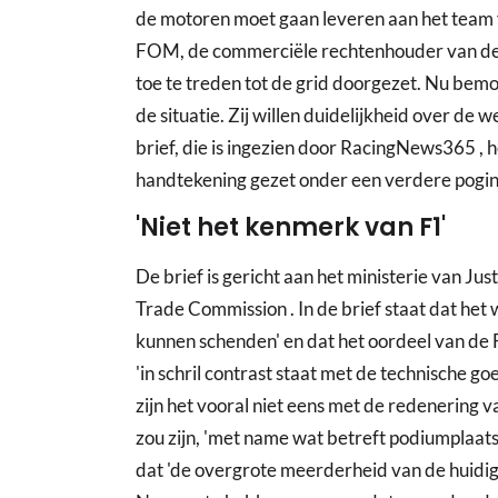
de motoren moet gaan leveren aan het team 
FOM, de commerciële rechtenhouder van de F
toe te treden tot de grid doorgezet. Nu bem
de situatie. Zij willen duidelijkheid over d
brief, die is ingezien door RacingNews365 
handtekening gezet onder een verdere poging
'Niet het kenmerk van F1'
De brief is gericht aan het ministerie van Jus
Trade Commission . In de brief staat dat het
kunnen schenden' en dat het oordeel van de 
'in schril contrast staat met de technische g
zijn het vooral niet eens met de redenering
zou zijn, 'met name wat betreft podiumplaat
dat 'de overgrote meerderheid van de huidige