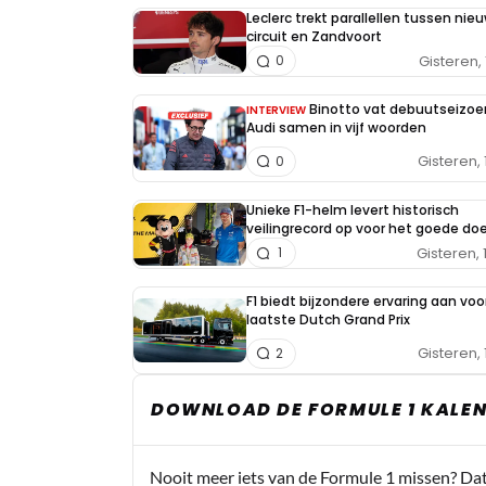
Leclerc trekt parallellen tussen nieu
circuit en Zandvoort
Gisteren, 
0
Binotto vat debuutseizoe
INTERVIEW
Audi samen in vijf woorden
Gisteren, 
0
Unieke F1-helm levert historisch
veilingrecord op voor het goede doe
Gisteren, 
1
F1 biedt bijzondere ervaring aan voo
laatste Dutch Grand Prix
Gisteren, 
2
DOWNLOAD DE FORMULE 1 KALEN
Nooit meer iets van de Formule 1 missen? Da