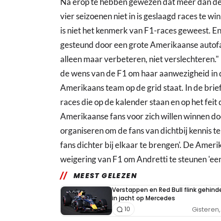
Na erop te hebben gewezen dat meer dan de 
vier seizoenen niet in is geslaagd races te w
is niet het kenmerk van F1-races geweest. E
gesteund door een grote Amerikaanse autofab
alleen maar verbeteren, niet verslechteren."
de wens van de F1 om haar aanwezigheid in d
Amerikaans team op de grid staat. In de br
races die op de kalender staan en op het feit 
Amerikaanse fans voor zich willen winnen d
organiseren om de fans van dichtbij kennis 
fans dichter bij elkaar te brengen'. De Ameri
weigering van F1 om Andretti te steunen 'ee
MEEST GELEZEN
Verstappen en Red Bull flink gehind
in jacht op Mercedes
Gisteren, 
10