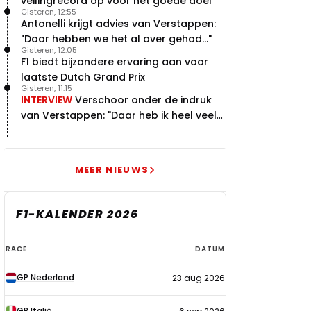
veilingrecord op voor het goede doel
Gisteren, 12:55
Antonelli krijgt advies van Verstappen:
"Daar hebben we het al over gehad..."
Gisteren, 12:05
F1 biedt bijzondere ervaring aan voor
laatste Dutch Grand Prix
Gisteren, 11:15
INTERVIEW
Verschoor onder de indruk
van Verstappen: "Daar heb ik heel veel
respect voor"
MEER NIEUWS
F1-KALENDER 2026
F1-
RACE
DATUM
kalender
GP Nederland
23 aug 2026
2026
GP Italië