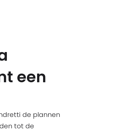
a
ent een
Andretti de plannen
eden tot de