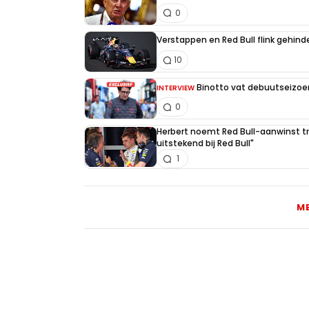
0
Verstappen en Red Bull flink gehind
10
Binotto vat debuutseizoen
INTERVIEW
0
Herbert noemt Red Bull-aanwinst tr
uitstekend bij Red Bull"
1
M