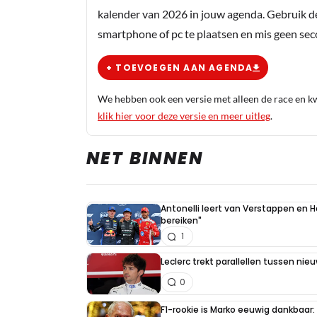
kalender van 2026 in jouw agenda. Gebruik d
smartphone of pc te plaatsen en mis geen se
+ TOEVOEGEN AAN AGENDA
We hebben ook een versie met alleen de race en kwa
klik hier voor deze versie en meer uitleg
.
NET BINNEN
Antonelli leert van Verstappen en Ha
bereiken"
1
Leclerc trekt parallellen tussen nie
0
F1-rookie is Marko eeuwig dankbaar: "