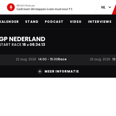
RN365 Podcast
Gedreven Verstappen is een must voor F1
KALENDER
STAND
PODCAST
VIDEO
INTERVIEWS
GP NEDERLAND
START RACE
16
06
:
34
:
12
d
Race
22 aug. 2026
14:00
-
15:00
23 aug. 2026
13
MEER INFORMATIE