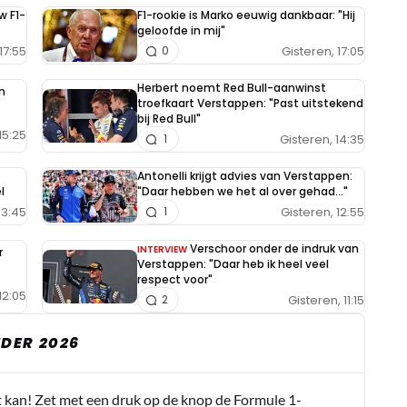
w F1-
F1-rookie is Marko eeuwig dankbaar: "Hij
geloofde in mij"
17:55
Gisteren, 17:05
0
Herbert noemt Red Bull-aanwinst
n
troefkaart Verstappen: "Past uitstekend
bij Red Bull"
15:25
Gisteren, 14:35
1
Antonelli krijgt advies van Verstappen:
l
"Daar hebben we het al over gehad..."
13:45
Gisteren, 12:55
1
Verschoor onder de indruk van
INTERVIEW
r
Verstappen: "Daar heb ik heel veel
respect voor"
12:05
Gisteren, 11:15
2
DER 2026
t kan! Zet met een druk op de knop de Formule 1-