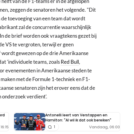
helft van de F1-teams er in de afgelopen
innen, zeggen de senatoren het volgende. "Dit
n de toevoeging van een team dat wordt
rikant zal de concurrentie waarschijnlijk
 In de brief worden ook vraagtekens gezet bij
e VS te vergroten, terwijl er geen
ief wordt gewezen op de drie Amerikaanse
dat 'individuele teams, zoals
Red Bull
,
oor evenementen in Amerikaanse steden te
te maken met de Formule 1-techniek en F1-
kaanse senatoren zijn het erover eens dat de
n onderzoek verdient'.
erd
Antonelli leert van Verstappen en
Hamilton: "Al wil ik dat ook bereiken"
16:15
Vandaag, 06:00
1