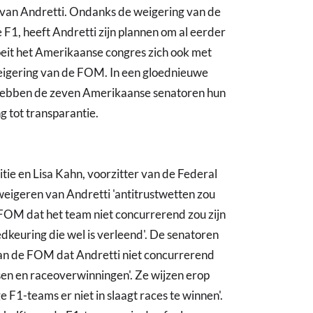
van Andretti. Ondanks de weigering van de
1, heeft Andretti zijn plannen om al eerder
oeit het Amerikaanse congres zich ook met
e weigering van de FOM. In een gloednieuwe
, hebben de zeven Amerikaanse senatoren hun
 tot transparantie.
titie en Lisa Kahn, voorzitter van de Federal
 weigeren van Andretti 'antitrustwetten zou
FOM dat het team niet concurrerend zou zijn
oedkeuring die wel is verleend'. De senatoren
 van de FOM dat Andretti niet concurrerend
sen en raceoverwinningen'. Ze wijzen erop
 F1-teams er niet in slaagt races te winnen'.