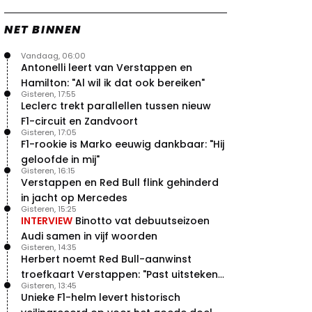
NET BINNEN
Vandaag, 06:00
Antonelli leert van Verstappen en
Hamilton: "Al wil ik dat ook bereiken"
Gisteren, 17:55
Leclerc trekt parallellen tussen nieuw
F1-circuit en Zandvoort
Gisteren, 17:05
F1-rookie is Marko eeuwig dankbaar: "Hij
geloofde in mij"
Gisteren, 16:15
Verstappen en Red Bull flink gehinderd
in jacht op Mercedes
Gisteren, 15:25
INTERVIEW
Binotto vat debuutseizoen
Audi samen in vijf woorden
Gisteren, 14:35
Herbert noemt Red Bull-aanwinst
troefkaart Verstappen: "Past uitstekend
Gisteren, 13:45
bij Red Bull"
Unieke F1-helm levert historisch