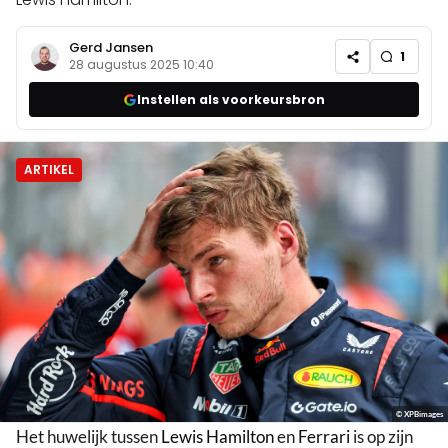
Gerd Jansen
1
28 augustus 2025 10:40
Instellen als voorkeursbron
ARTIKEL
© XPBimages
Het huwelijk tussen
Lewis Hamilton
en
Ferrari
is op zijn