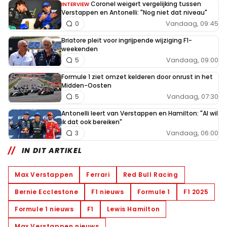
Coronel weigert vergelijking tussen
INTERVIEW
Verstappen en Antonelli: "Nog niet dat niveau"
Vandaag, 09:45
0
Briatore pleit voor ingrijpende wijziging F1-
weekenden
Vandaag, 09:00
5
Formule 1 ziet omzet kelderen door onrust in het
Midden-Oosten
Vandaag, 07:30
5
Antonelli leert van Verstappen en Hamilton: "Al wil
ik dat ook bereiken"
Vandaag, 06:00
3
IN DIT ARTIKEL
Max Verstappen
Ferrari
Red Bull Racing
Bernie Ecclestone
F1 nieuws
Formule 1
F1 2025
Formule 1 nieuws
F1
Lewis Hamilton
Max Verstappen nieuws