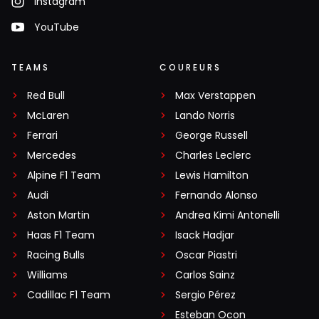
Instagram
YouTube
TEAMS
COUREURS
Red Bull
Max Verstappen
McLaren
Lando Norris
Ferrari
George Russell
Mercedes
Charles Leclerc
Alpine F1 Team
Lewis Hamilton
Audi
Fernando Alonso
Aston Martin
Andrea Kimi Antonelli
Haas F1 Team
Isack Hadjar
Racing Bulls
Oscar Piastri
Williams
Carlos Sainz
Cadillac F1 Team
Sergio Pérez
Esteban Ocon