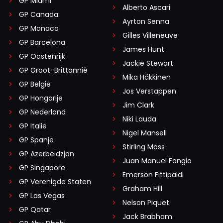
GP Miami
Alberto Ascari
GP Canada
Ayrton Senna
GP Monaco
Gilles Villeneuve
GP Barcelona
James Hunt
GP Oostenrijk
Jackie Stewart
GP Groot-Brittannië
Mika Häkkinen
GP België
Jos Verstappen
GP Hongarije
Jim Clark
GP Nederland
Niki Lauda
GP Italië
Nigel Mansell
GP Spanje
Stirling Moss
GP Azerbeidzjan
Juan Manuel Fangio
GP Singapore
Emerson Fittipaldi
GP Verenigde Staten
Graham Hill
GP Las Vegas
Nelson Piquet
GP Qatar
Jack Brabham