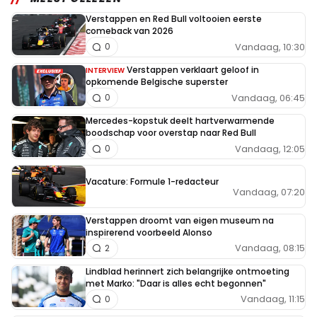
Verstappen en Red Bull voltooien eerste
comeback van 2026
Vandaag, 10:30
0
Verstappen verklaart geloof in
INTERVIEW
opkomende Belgische superster
Vandaag, 06:45
0
Mercedes-kopstuk deelt hartverwarmende
boodschap voor overstap naar Red Bull
Vandaag, 12:05
0
Vacature: Formule 1-redacteur
Vandaag, 07:20
Verstappen droomt van eigen museum na
inspirerend voorbeeld Alonso
Vandaag, 08:15
2
Lindblad herinnert zich belangrijke ontmoeting
met Marko: "Daar is alles echt begonnen"
Vandaag, 11:15
0