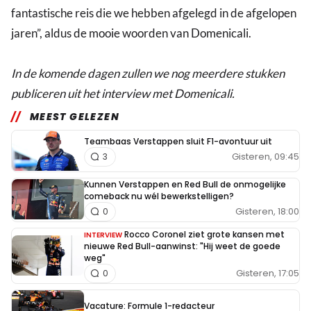
fantastische reis die we hebben afgelegd in de afgelopen
jaren”, aldus de mooie woorden van Domenicali.
In de komende dagen zullen we nog meerdere stukken
publiceren uit het interview met Domenicali.
MEEST GELEZEN
Teambaas Verstappen sluit F1-avontuur uit
Gisteren, 09:45
3
Kunnen Verstappen en Red Bull de onmogelijke
comeback nu wél bewerkstelligen?
Gisteren, 18:00
0
Rocco Coronel ziet grote kansen met
INTERVIEW
nieuwe Red Bull-aanwinst: "Hij weet de goede
weg"
Gisteren, 17:05
0
Vacature: Formule 1-redacteur