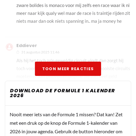
zware bolides is monaco voor mij zelfs een race waar ik ni
meer naar kijk qualy wel maar de race is traintje rijden zit
niets maar dan ook niets spanning in.. ma ja money he
Eddiever
31 augustus 2025 11:46
Als hij het toch zo'n geweldig circuit vindt dan zorgt hij
toch voor backup, qua geld? Maar nee, de mooiste circuits
TOON MEER REACTIES
moeten er aan geloven en degene die (te) veel geld
hebben regeren. Dus gaan we meer races zien in het
DOWNLOAD DE FORMULE 1 KALENDER
Midden Oosten, VS enz. En dus minder in Europa.
2026
Ondanks dat de sport in Europa is begonnen en hier ook
de meeste fans zitten. Tuurlijk groeit de belangstelling in
Nooit meer iets van de Formule 1 missen? Dat kan! Zet
andere werelddelen. Maar, bijvoorbeeld, drie races in de
met een druk op de knop de Formule 1-kalender van
VS?!? Maar ook Zandvoort zal iets moeten doen om te
2026 in jouw agenda. Gebruik de button hieronder om
zorgen dat de tribunes vol blijven. Zodra Max stopt kan