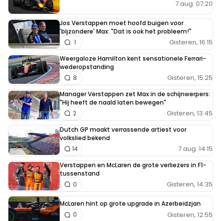
7 aug. 07:20
Jos Verstappen moet hoofd buigen voor
'bijzondere' Max: "Dat is ook het probleem!"
Gisteren, 16:15
1
Weergaloze Hamilton kent sensationele Ferrari-
wederopstanding
Gisteren, 15:25
8
Manager Verstappen zet Max in de schijnwerpers:
"Hij heeft de naald laten bewegen"
Gisteren, 13:45
2
Dutch GP maakt verrassende artiest voor
volkslied bekend
7 aug. 14:15
14
Verstappen en McLaren de grote verliezers in F1-
tussenstand
Gisteren, 14:35
0
McLaren hint op grote upgrade in Azerbeidzjan
Gisteren, 12:55
0