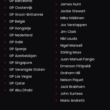
GP Barcelona
James Hunt
GP Oostenrijk
Jackie Stewart
GP Groot-Brittannië
Mika Häkkinen
GP België
Jos Verstappen
GP Hongarije
Jim Clark
GP Nederland
Niki Lauda
GP Italië
Nigel Mansell
GP Spanje
Stirling Moss
GP Azerbeidzjan
Juan Manuel Fangio
GP Singapore
Emerson Fittipaldi
GP Verenigde Staten
Graham Hill
GP Las Vegas
Nelson Piquet
GP Qatar
Jack Brabham
GP Abu Dhabi
John Surtees
Mario Andretti