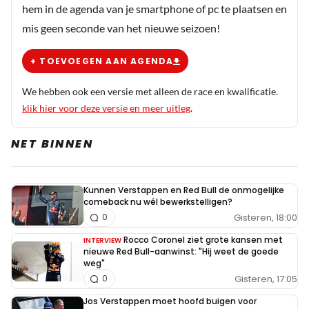
Zandvoort ook inpakken, dan komen die tribunes
hem in de agenda van je smartphone of pc te plaatsen en
helemaal niet meer vol.
mis geen seconde van het nieuwe seizoen!
+ TOEVOEGEN AAN AGENDA
We hebben ook een versie met alleen de race en kwalificatie.
klik hier voor deze versie en meer uitleg
.
NET BINNEN
Kunnen Verstappen en Red Bull de onmogelijke
comeback nu wél bewerkstelligen?
Gisteren, 18:00
0
Rocco Coronel ziet grote kansen met
INTERVIEW
nieuwe Red Bull-aanwinst: "Hij weet de goede
weg"
Gisteren, 17:05
0
Jos Verstappen moet hoofd buigen voor