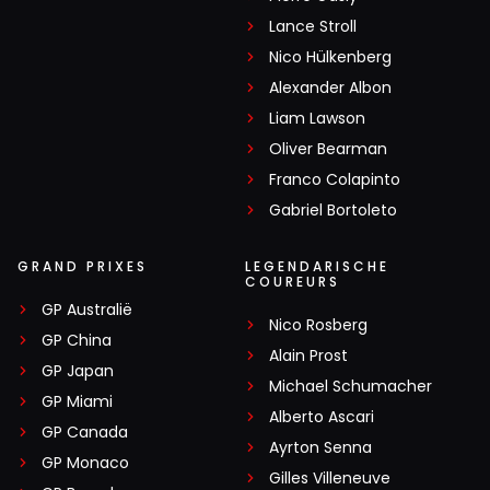
Lance Stroll
Nico Hülkenberg
Alexander Albon
Liam Lawson
Oliver Bearman
Franco Colapinto
Gabriel Bortoleto
GRAND PRIXES
LEGENDARISCHE
COUREURS
GP Australië
Nico Rosberg
GP China
Alain Prost
GP Japan
Michael Schumacher
GP Miami
Alberto Ascari
GP Canada
Ayrton Senna
GP Monaco
Gilles Villeneuve