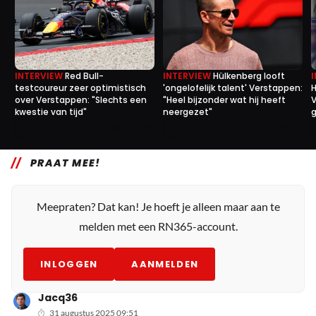
INTERVIEW
Red Bull-
INTERVIEW
Hülkenberg looft
testcoureur zeer optimistisch
'ongelofelijk talent' Verstappen:
H
over Verstappen: "Slechts een
"Heel bijzonder wat hij heeft
V
kwestie van tijd"
neergezet"
g
1
0
23 jul. 17:25
12 jul. 16:00
PRAAT MEE!
Meepraten? Dat kan! Je hoeft je alleen maar aan te
melden met een RN365-account.
INLOGGEN
AANMELDEN
Jacq36
31 augustus 2025 09:51