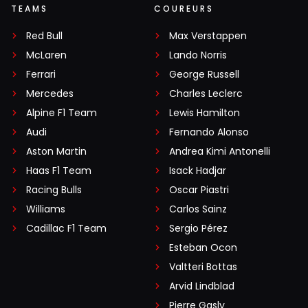
TEAMS
COUREURS
Red Bull
Max Verstappen
McLaren
Lando Norris
Ferrari
George Russell
Mercedes
Charles Leclerc
Alpine F1 Team
Lewis Hamilton
Audi
Fernando Alonso
Aston Martin
Andrea Kimi Antonelli
Haas F1 Team
Isack Hadjar
Racing Bulls
Oscar Piastri
Williams
Carlos Sainz
Cadillac F1 Team
Sergio Pérez
Esteban Ocon
Valtteri Bottas
Arvid Lindblad
Pierre Gasly