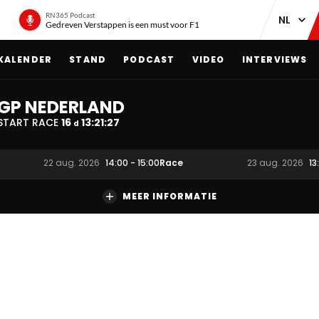
RN365 Podcast
Gedreven Verstappen is een must voor F1
KALENDER
STAND
PODCAST
VIDEO
INTERVIEWS
GP NEDERLAND
START RACE
16
13
:
21
:
26
d
Race
22 aug. 2026
14:00
-
15:00
23 aug. 2026
13
MEER INFORMATIE