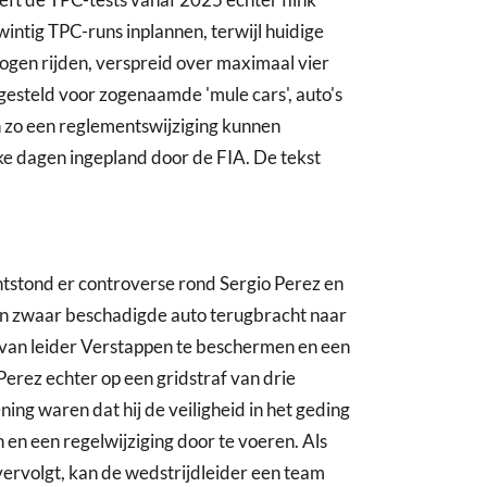
intig TPC-runs inplannen, terwijl huidige
gen rijden, verspreid over maximaal vier
gesteld voor zogenaamde 'mule cars', auto's
n zo een reglementswijziging kunnen
e dagen ingepland door de FIA. De tekst
tstond er controverse rond Sergio Perez en
ijn zwaar beschadigde auto terugbracht naar
e van leider Verstappen te beschermen en een
erez echter op een gridstraf van drie
ing waren dat hij de veiligheid in het geding
n en een regelwijziging door te voeren. Als
vervolgt, kan de wedstrijdleider een team