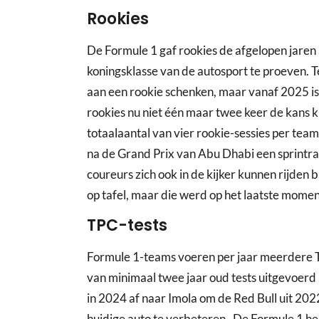
Rookies
De Formule 1 gaf rookies de afgelopen jaren
koningsklasse van de autosport te proeven. T
aan een rookie schenken, maar vanaf 2025 is
rookies nu niet één maar twee keer de kans kr
totaalaantal van vier rookie-sessies per team
na de Grand Prix van Abu Dhabi een sprintra
coureurs zich ook in de kijker kunnen rijden b
op tafel, maar die werd op het laatste momen
TPC-tests
Formule 1-teams voeren per jaar meerdere TPC
van minimaal twee jaar oud tests uitgevoer
in 2024 af naar Imola om de Red Bull uit 202
huidige auto te verbeteren. De Formule 1 he