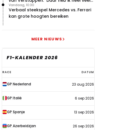
van Verstappen: "Daar heb ik heel veel
Vandaag, 10:30
respect voor"
Verbaal steekspel Mercedes vs. Ferrari
kan grote hoogten bereiken
MEER NIEUWS
F1-KALENDER 2026
F1-
RACE
DATUM
kalender
GP Nederland
23 aug 2026
2026
GP Italië
6 sep 2026
GP Spanje
13 sep 2026
GP Azerbeidzjan
26 sep 2026