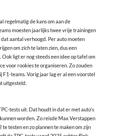
 al regelmatig de kans om aan de
eams moesten jaarlijks twee vrije trainingen
 dat aantal verhoogd. Per auto moeten
ijgen om zich te laten zien, dus een
. Ook ligt er nog steeds een idee op tafel om
ce voor rookies te organiseren. Zo zouden
ij F1-teams. Vorig jaar lag er al een voorstel
t uitgesteld.
-tests uit. Dat houdt in dat er met auto's
d kunnen worden. Zo reisde Max Verstappen
2 te testen en zo plannen te maken om zijn
eft de TPC-tests vanaf 2025 echter flink