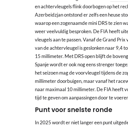
en achtervleugels flink doorbogen op het rec
Azerbeidzjan ontstond er zelfs een heuse st
waarop een zogenaamde mini DRS te zien was
weer veelvuldig besproken. De FIA heeft uite
vleugels aan te passen. Vanaf de Grand Prix 
van de achtervleugel is geslonken naar 9,4 to
15 millimeter. Met DRS open blijft de boven
Spanje wordt er ook nog eens strenger toege
het seizoen mag de voorvleugel tijdens de z
millimeter doorbuigen, maar vanaf het race
naar maximaal 10 millimeter. De FIA heeft 
tijd te geven om aanpassingen door te voeren
Punt voor snelste ronde
In 2025 wordt er niet langer een punt uitged