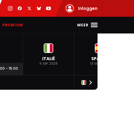
Inloggen
MEER
PREMIUM
ITALIË
SPANJE
6 SEP. 2026
13 SEP. 2026
:00
-
15:00