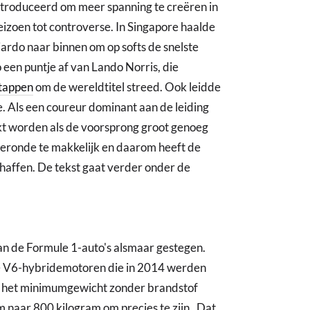
ntroduceerd om meer spanning te creëren in
izoen tot controverse. In Singapore haalde
ciardo naar binnen om op softs de snelste
 een puntje af van Lando Norris, die
tappen
om de wereldtitel streed. Ook leidde
. Als een coureur dominant aan de leiding
akt worden als de voorsprong groot genoeg
ceronde te makkelijk en daarom heeft de
chaffen. De tekst gaat verder onder de
an de Formule 1-auto's alsmaar gestegen.
e V6-hybridemotoren die in 2014 werden
s het minimumgewicht zonder brandstof
m naar 800 kilogram om precies te zijn. Dat