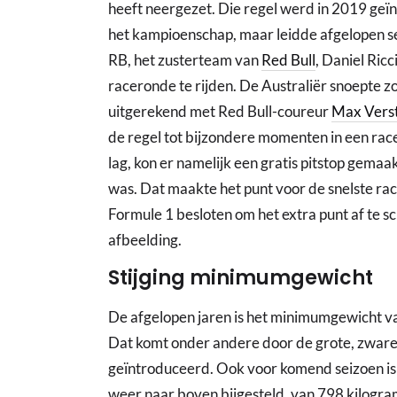
heeft neergezet. Die regel werd in 2019 geï
het kampioenschap, maar leidde afgelopen se
RB, het zusterteam van
Red Bull
, Daniel Ric
raceronde te rijden. De Australiër snoepte zo
uitgerekend met Red Bull-coureur
Max Vers
de regel tot bijzondere momenten in een race
lag, kon er namelijk een gratis pitstop gema
was. Dat maakte het punt voor de snelste ra
Formule 1 besloten om het extra punt af te s
afbeelding.
Stijging minimumgewicht
De afgelopen jaren is het minimumgewicht v
Dat komt onder andere door de grote, zwar
geïntroduceerd. Ook voor komend seizoen i
weer naar boven bijgesteld, van 798 kilogra