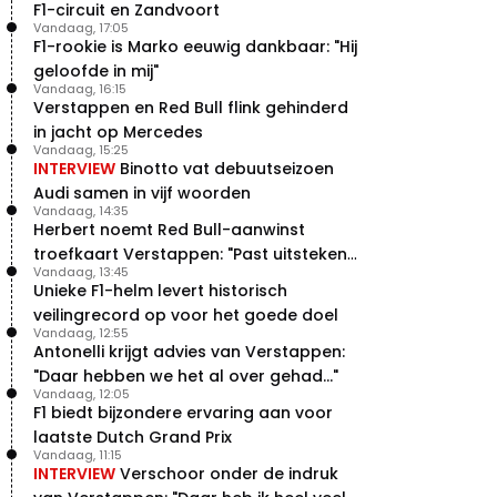
F1-circuit en Zandvoort
Vandaag, 17:05
F1-rookie is Marko eeuwig dankbaar: "Hij
geloofde in mij"
Vandaag, 16:15
Verstappen en Red Bull flink gehinderd
in jacht op Mercedes
Vandaag, 15:25
INTERVIEW
Binotto vat debuutseizoen
Audi samen in vijf woorden
Vandaag, 14:35
Herbert noemt Red Bull-aanwinst
troefkaart Verstappen: "Past uitstekend
Vandaag, 13:45
bij Red Bull"
Unieke F1-helm levert historisch
veilingrecord op voor het goede doel
Vandaag, 12:55
Antonelli krijgt advies van Verstappen:
"Daar hebben we het al over gehad..."
Vandaag, 12:05
F1 biedt bijzondere ervaring aan voor
laatste Dutch Grand Prix
Vandaag, 11:15
INTERVIEW
Verschoor onder de indruk