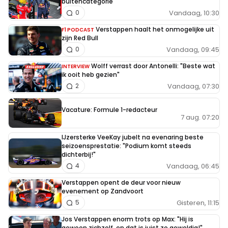
buitencategorie
Vandaag, 10:30
0
Verstappen haalt het onmogelijke uit
F1 PODCAST
zijn Red Bull
Vandaag, 09:45
0
Wolff verrast door Antonelli: "Beste wat
INTERVIEW
ik ooit heb gezien"
Vandaag, 07:30
2
Vacature: Formule 1-redacteur
7 aug. 07:20
IJzersterke VeeKay jubelt na evenaring beste
seizoensprestatie: "Podium komt steeds
dichterbij!"
Vandaag, 06:45
4
Verstappen opent de deur voor nieuw
evenement op Zandvoort
Gisteren, 11:15
5
Jos Verstappen enorm trots op Max: "Hij is
gewoon zichzelf, en dat is juist zo geweldig!"