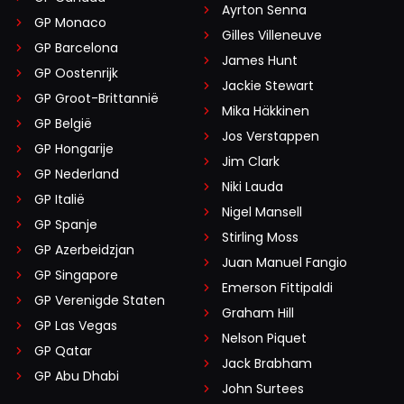
Ayrton Senna
GP Monaco
Gilles Villeneuve
GP Barcelona
James Hunt
GP Oostenrijk
Jackie Stewart
GP Groot-Brittannië
Mika Häkkinen
GP België
Jos Verstappen
GP Hongarije
Jim Clark
GP Nederland
Niki Lauda
GP Italië
Nigel Mansell
GP Spanje
Stirling Moss
GP Azerbeidzjan
Juan Manuel Fangio
GP Singapore
Emerson Fittipaldi
GP Verenigde Staten
Graham Hill
GP Las Vegas
Nelson Piquet
GP Qatar
Jack Brabham
GP Abu Dhabi
John Surtees