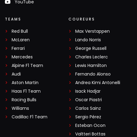
YouTube
TEAMS
COUREURS
Red Bull
Max Verstappen
McLaren
Lando Norris
Ferrari
George Russell
Mercedes
Charles Leclerc
Alpine F1 Team
Lewis Hamilton
Audi
Fernando Alonso
Aston Martin
Andrea Kimi Antonelli
Haas F1 Team
Isack Hadjar
Racing Bulls
Oscar Piastri
Williams
Carlos Sainz
Cadillac F1 Team
Sergio Pérez
Esteban Ocon
Valtteri Bottas