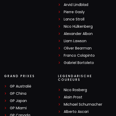
Arvid Lindblad
Pierre Gasly
Lance Stroll
Nico Hülkenberg
Alexander Albon
Liam Lawson
Oliver Bearman
Franco Colapinto
Gabriel Bortoleto
GRAND PRIXES
LEGENDARISCHE
COUREURS
GP Australië
Nico Rosberg
GP China
Alain Prost
GP Japan
Michael Schumacher
GP Miami
Alberto Ascari
GP Canada