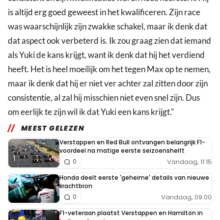
is altijd erg goed geweest in het kwalificeren. Zijn race
was waarschijnlijk zijn zwakke schakel, maar ik denk dat
dat aspect ook verbeterd is. Ik zou graag zien dat iemand
als Yuki de kans krijgt, want ik denk dat hij het verdiend
heeft. Het is heel moeilijk om het tegen Max op te nemen,
maar ik denk dat hij er niet ver achter zal zitten door zijn
consistentie, al zal hij misschien niet even snel zijn. Dus
om eerlijk te zijn wil ik dat Yuki een kans krijgt."
MEEST GELEZEN
Verstappen en Red Bull ontvangen belangrijk F1-
voordeel na matige eerste seizoenshelft
Vandaag, 11:15
0
Honda deelt eerste 'geheime' details van nieuwe
krachtbron
Vandaag, 09:00
0
F1-veteraan plaatst Verstappen en Hamilton in