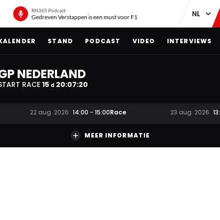
RN365 Podcast
Gedreven Verstappen is een must voor F1
KALENDER
STAND
PODCAST
VIDEO
INTERVIEWS
GP NEDERLAND
START RACE
15
20
:
07
:
19
d
Race
22 aug. 2026
14:00
-
15:00
23 aug. 2026
13
MEER INFORMATIE