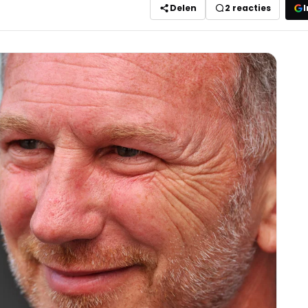
Delen
2
reacties
I