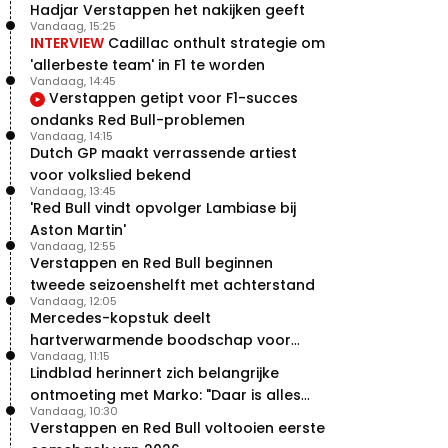
Hadjar Verstappen het nakijken geeft
Vandaag, 15:25
INTERVIEW
Cadillac onthult strategie om
'allerbeste team' in F1 te worden
Vandaag, 14:45
Verstappen getipt voor F1-succes
ondanks Red Bull-problemen
Vandaag, 14:15
Dutch GP maakt verrassende artiest
voor volkslied bekend
Vandaag, 13:45
'Red Bull vindt opvolger Lambiase bij
Aston Martin'
Vandaag, 12:55
Verstappen en Red Bull beginnen
tweede seizoenshelft met achterstand
Vandaag, 12:05
Mercedes-kopstuk deelt
hartverwarmende boodschap voor
Vandaag, 11:15
overstap naar Red Bull
Lindblad herinnert zich belangrijke
ontmoeting met Marko: "Daar is alles
Vandaag, 10:30
echt begonnen"
Verstappen en Red Bull voltooien eerste