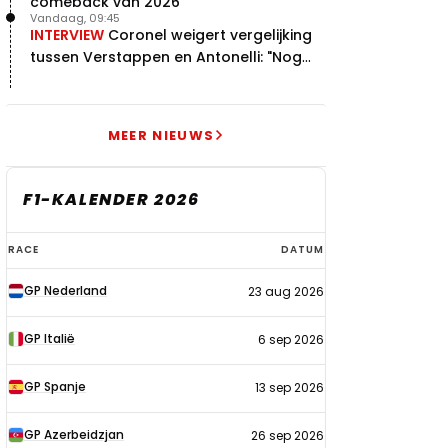
comeback van 2026
Vandaag, 09:45
INTERVIEW
Coronel weigert vergelijking
tussen Verstappen en Antonelli: "Nog
niet dat niveau"
MEER NIEUWS
F1-KALENDER 2026
F1-
RACE
DATUM
kalender
GP Nederland
23 aug 2026
2026
GP Italië
6 sep 2026
GP Spanje
13 sep 2026
GP Azerbeidzjan
26 sep 2026