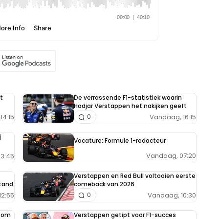
t
De verrassende F1-statistiek waarin
Hadjar Verstappen het nakijken geeft
14:15
Vandaag, 16:15
0
j
Vacature: Formule 1-redacteur
Vandaag, 07:20
13:45
Verstappen en Red Bull voltooien eerste
tand
comeback van 2026
12:55
Vandaag, 10:30
0
e om
Verstappen getipt voor F1-succes