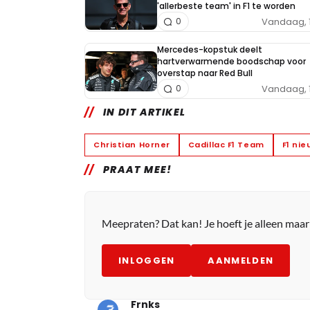
'allerbeste team' in F1 te worden
Vandaag, 
0
Mercedes-kopstuk deelt
hartverwarmende boodschap voor
overstap naar Red Bull
Vandaag, 
0
IN DIT ARTIKEL
Christian Horner
Cadillac F1 Team
F1 ni
PRAAT MEE!
Meepraten? Dat kan! Je hoeft je alleen maa
INLOGGEN
AANMELDEN
Frnks