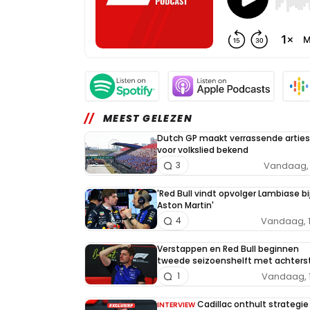
MEEST GELEZEN
Dutch GP maakt verrassende arties
voor volkslied bekend
Vandaag, 
3
'Red Bull vindt opvolger Lambiase bi
Aston Martin'
Vandaag, 
4
Verstappen en Red Bull beginnen
tweede seizoenshelft met achters
Vandaag, 
1
Cadillac onthult strategi
INTERVIEW