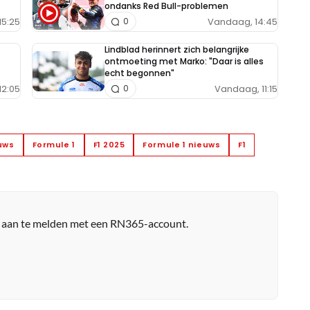
ondanks Red Bull-problemen
15:25
Vandaag, 14:45
0
Lindblad herinnert zich belangrijke
ontmoeting met Marko: "Daar is alles
echt begonnen"
12:05
Vandaag, 11:15
0
euws
Formule 1
F1 2025
Formule 1 nieuws
F1
r aan te melden met een RN365-account.