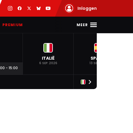
Inloggen
MEER
PREMIUM
ITALIË
SPANJE
6 SEP. 2026
13 SEP. 2026
:00
-
15:00