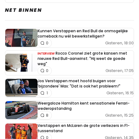
NET BINNEN
Kunnen Verstappen en Red Bull de onmogelijke
comeback nu wél bewerkstelligen?
Gisteren, 18:00
0
Rocco Coronel ziet grote kansen met
INTERVIEW
nieuwe Red Bull-aanwinst: "Hij weet de goede
weg"
Gisteren, 17:05
0
Jos Verstappen moet hoofd buigen voor
'bijzondere' Max: "Dat is ook het probleem!"
Gisteren, 16:15
1
Weergaloze Hamilton kent sensationele Ferrari-
wederopstanding
Gisteren, 15:25
8
Verstappen en McLaren de grote verliezers in F1-
tussenstand
Gisteren, 14:35
0