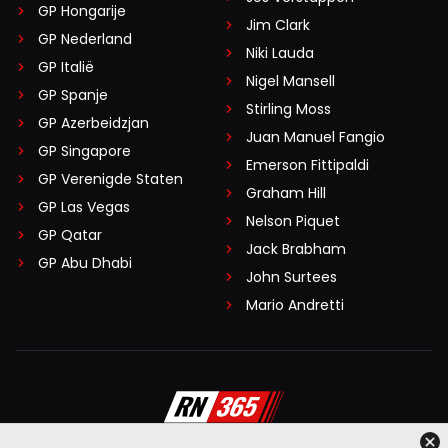
GP Hongarije
Jim Clark
GP Nederland
Niki Lauda
GP Italië
Nigel Mansell
GP Spanje
Stirling Moss
GP Azerbeidzjan
Juan Manuel Fangio
GP Singapore
Emerson Fittipaldi
GP Verenigde Staten
Graham Hill
GP Las Vegas
Nelson Piquet
GP Qatar
Jack Brabham
GP Abu Dhabi
John Surtees
Mario Andretti