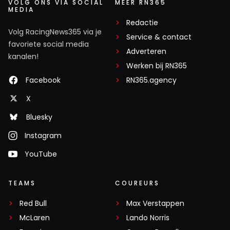
VOLG ONS VIA SOCIAL
MEER RN365
MEDIA
Redactie
Volg RacingNews365 via je
Service & contact
favoriete social media
Adverteren
kanalen!
Werken bij RN365
Facebook
RN365.agency
X
Bluesky
Instagram
YouTube
TEAMS
COUREURS
Red Bull
Max Verstappen
McLaren
Lando Norris