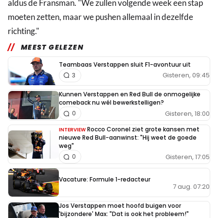
aldus de Fransman. "We zullen volgende week een stap
moeten zetten, maar we pushen allemaal in dezelfde
richting."
MEEST GELEZEN
Teambaas Verstappen sluit F1-avontuur uit
Gisteren, 09:45
3
Kunnen Verstappen en Red Bull de onmogelijke
comeback nu wél bewerkstelligen?
Gisteren, 18:00
0
Rocco Coronel ziet grote kansen met
INTERVIEW
nieuwe Red Bull-aanwinst: "Hij weet de goede
weg"
Gisteren, 17:05
0
Vacature: Formule 1-redacteur
7 aug. 07:20
Jos Verstappen moet hoofd buigen voor
'bijzondere' Max: "Dat is ook het probleem!"