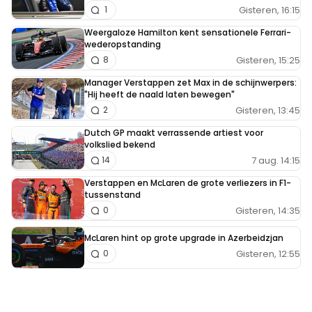
Gisteren, 16:15
1
Weergaloze Hamilton kent sensationele Ferrari-
wederopstanding
Gisteren, 15:25
8
Manager Verstappen zet Max in de schijnwerpers:
"Hij heeft de naald laten bewegen"
Gisteren, 13:45
2
Dutch GP maakt verrassende artiest voor
volkslied bekend
7 aug. 14:15
14
Verstappen en McLaren de grote verliezers in F1-
tussenstand
Gisteren, 14:35
0
McLaren hint op grote upgrade in Azerbeidzjan
Gisteren, 12:55
0