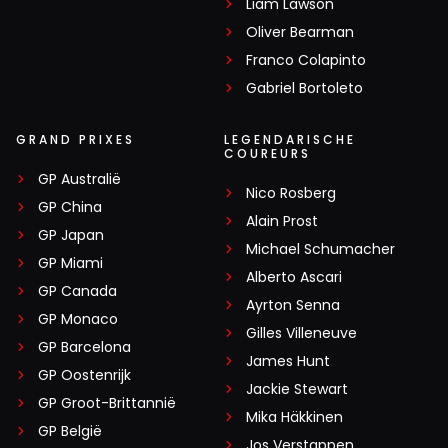
Liam Lawson
Oliver Bearman
Franco Colapinto
Gabriel Bortoleto
GRAND PRIXES
LEGENDARISCHE
COUREURS
GP Australië
Nico Rosberg
GP China
Alain Prost
GP Japan
Michael Schumacher
GP Miami
Alberto Ascari
GP Canada
Ayrton Senna
GP Monaco
Gilles Villeneuve
GP Barcelona
James Hunt
GP Oostenrijk
Jackie Stewart
GP Groot-Brittannië
Mika Häkkinen
GP België
Jos Verstappen