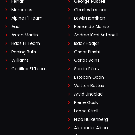
Ferrari
George Russell
Mercedes
Charles Leclerc
Alpine F1 Team
Lewis Hamilton
Audi
Fernando Alonso
Aston Martin
Andrea Kimi Antonelli
Haas F1 Team
Isack Hadjar
Racing Bulls
Oscar Piastri
Williams
Carlos Sainz
Cadillac F1 Team
Sergio Pérez
Esteban Ocon
Valtteri Bottas
Arvid Lindblad
Pierre Gasly
Lance Stroll
Nico Hülkenberg
Alexander Albon