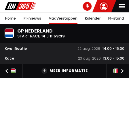
Home
F1-nieuws
Max Verstappen
Kalender
F1-stand
GP NEDERLAND
START RACE
14
11
:
59
:
39
d
Kwalificatie
22 aug. 2026
14:00
-
15:00
Race
23 aug. 2026
13:00
-
15:00
MEER INFORMATIE