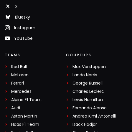
X
Bluesky
Instagram
YouTube
TEAMS
COUREURS
Red Bull
Max Verstappen
McLaren
Lando Norris
Ferrari
George Russell
Mercedes
Charles Leclerc
Alpine F1 Team
Lewis Hamilton
Audi
Fernando Alonso
Aston Martin
Andrea Kimi Antonelli
Haas F1 Team
Isack Hadjar