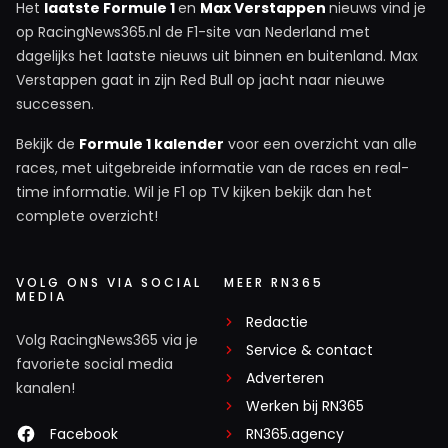
Het
laatste Formule 1
en
Max Verstappen
nieuws vind je
op RacingNews365.nl de F1-site van Nederland met
dagelijks het laatste nieuws uit binnen en buitenland. Max
Verstappen gaat in zijn Red Bull op jacht naar nieuwe
successen.
Bekijk de
Formule 1 kalender
voor een overzicht van alle
races, met uitgebreide informatie van de races en real-
time informatie. Wil je F1 op TV kijken bekijk dan het
complete overzicht!
VOLG ONS VIA SOCIAL
MEER RN365
MEDIA
Redactie
Volg RacingNews365 via je
Service & contact
favoriete social media
Adverteren
kanalen!
Werken bij RN365
Facebook
RN365.agency