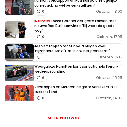
Kunnen Verstappen en Red Bull de onmogelijke
comeback nu wél bewerkstelligen?
Gisteren, 18:00
0
Rocco Coronel ziet grote kansen met
INTERVIEW
nieuwe Red Bull-aanwinst: "Hij weet de goede
weg"
Gisteren, 17:05
0
Jos Verstappen moet hoofd buigen voor
'bijzondere' Max: "Dat is ook het probleem!"
Gisteren, 16:15
1
Weergaloze Hamilton kent sensationele Ferrari-
wederopstanding
Gisteren, 15:25
6
Verstappen en McLaren de grote verliezers in F1-
tussenstand
Gisteren, 14:35
0
MEER NIEUWS