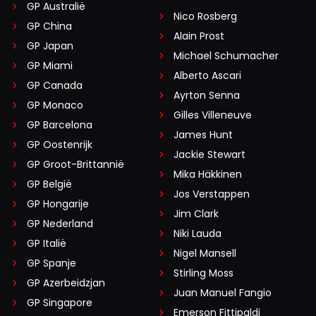
GP Australië
Nico Rosberg
GP China
Alain Prost
GP Japan
Michael Schumacher
GP Miami
Alberto Ascari
GP Canada
Ayrton Senna
GP Monaco
Gilles Villeneuve
GP Barcelona
James Hunt
GP Oostenrijk
Jackie Stewart
GP Groot-Brittannië
Mika Häkkinen
GP België
Jos Verstappen
GP Hongarije
Jim Clark
GP Nederland
Niki Lauda
GP Italië
Nigel Mansell
GP Spanje
Stirling Moss
GP Azerbeidzjan
Juan Manuel Fangio
GP Singapore
Emerson Fittipaldi