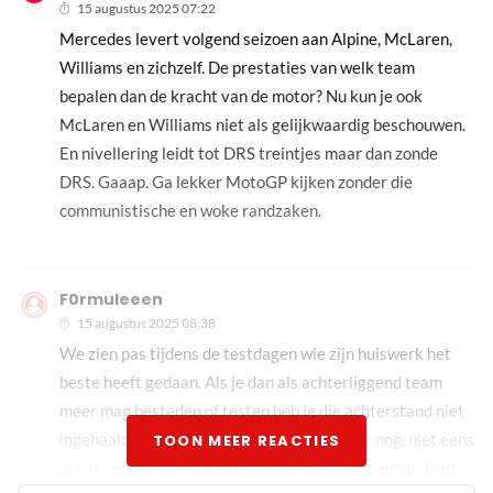
15 augustus 2025 07:22
Mercedes levert volgend seizoen aan Alpine, McLaren,
Williams en zichzelf. De prestaties van welk team
bepalen dan de kracht van de motor? Nu kun je ook
McLaren en Williams niet als gelijkwaardig beschouwen.
En nivellering leidt tot DRS treintjes maar dan zonde
DRS. Gaaap. Ga lekker MotoGP kijken zonder die
communistische en woke randzaken.
F0rmuleeen
15 augustus 2025 08:38
We zien pas tijdens de testdagen wie zijn huiswerk het
beste heeft gedaan. Als je dan als achterliggend team
meer mag besteden of testen heb je die achterstand niet
ingehaald voor de zomervakantie…. sterker nog, niet eens
TOON MEER REACTIES
in dat seizoen. Dus het eerste seizoen zal er iemand het