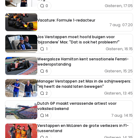
Gisteren, 17:05
0
Vacature: Formule 1-redacteur
7 aug. 07:20
Jos Verstappen moet hoofd buigen voor
'bijzondere' Max: "Dat is ook het probleem!"
Gisteren, 16:15
1
Weergaloze Hamilton kent sensationele Ferrari-
wederopstanding
Gisteren, 15:25
6
Manager Verstappen zet Max in de schijnwerpers:
"Hij heeft de naald laten bewegen"
Gisteren, 13:45
2
Dutch GP maakt verrassende artiest voor
volkslied bekend
7 aug. 14:15
14
Verstappen en McLaren de grote verliezers in F1-
tussenstand
Gisteren, 14:35
0