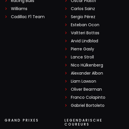
Racing Bulls
Oscar Piastri
Williams
Carlos Sainz
Cadillac F1 Team
Sergio Pérez
Esteban Ocon
Valtteri Bottas
Arvid Lindblad
Pierre Gasly
Lance Stroll
Nico Hülkenberg
Alexander Albon
Liam Lawson
Oliver Bearman
Franco Colapinto
Gabriel Bortoleto
GRAND PRIXES
LEGENDARISCHE
COUREURS