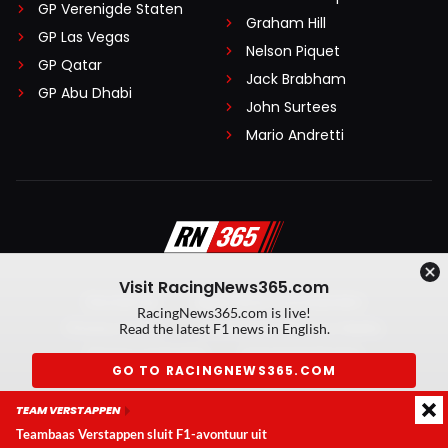
GP Verenigde Staten
Graham Hill
GP Las Vegas
Nelson Piquet
GP Qatar
Jack Brabham
GP Abu Dhabi
John Surtees
Mario Andretti
Visit RacingNews365.com
Disclaimer
Algemene voorwaarden
RacingNews365.com is live!
Privacy Policy
Created by On Your Marks
Read the latest F1 news in English.
Privacy manager
Kansspeluitingen
GO TO RACINGNEWS365.COM
© 2026 RacingNews365. Alle rechten voorbehouden
TEAM VERSTAPPEN
Don't show again
Teambaas Verstappen sluit F1-avontuur uit