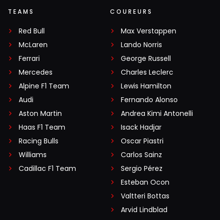
TEAMS
COUREURS
Red Bull
Max Verstappen
McLaren
Lando Norris
Ferrari
George Russell
Mercedes
Charles Leclerc
Alpine F1 Team
Lewis Hamilton
Audi
Fernando Alonso
Aston Martin
Andrea Kimi Antonelli
Haas F1 Team
Isack Hadjar
Racing Bulls
Oscar Piastri
Williams
Carlos Sainz
Cadillac F1 Team
Sergio Pérez
Esteban Ocon
Valtteri Bottas
Arvid Lindblad