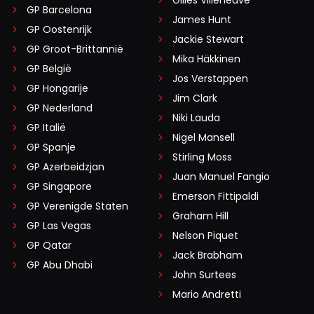
GP Barcelona
James Hunt
GP Oostenrijk
Jackie Stewart
GP Groot-Brittannië
Mika Häkkinen
GP België
Jos Verstappen
GP Hongarije
Jim Clark
GP Nederland
Niki Lauda
GP Italië
Nigel Mansell
GP Spanje
Stirling Moss
GP Azerbeidzjan
Juan Manuel Fangio
GP Singapore
Emerson Fittipaldi
GP Verenigde Staten
Graham Hill
GP Las Vegas
Nelson Piquet
GP Qatar
Jack Brabham
GP Abu Dhabi
John Surtees
Mario Andretti