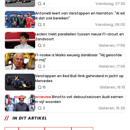
Vandaag, 07:30
4
Antonelli leert van Verstappen en Hamilton: "Al wil
ik dat ook bereiken"
Vandaag, 06:00
3
Leclerc trekt parallellen tussen nieuw F1-circuit en
Zandvoort
Gisteren, 17:55
0
F1-rookie is Marko eeuwig dankbaar: "Hij geloofde
in mij"
Gisteren, 17:05
0
Verstappen en Red Bull flink gehinderd in jacht op
Mercedes
Gisteren, 16:15
15
Binotto vat debuutseizoen Audi samen
INTERVIEW
in vijf woorden
Gisteren, 15:25
0
IN DIT ARTIKEL