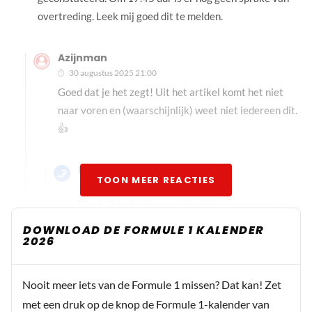
overtreding. Leek mij goed dit te melden.
Azijnman
30 augustus 2025 21:00
Goed dat je het zegt! Uit het artikel komt het niet
naar voren en (waarschijnlijk) weet niet iedereen dit.
👍
Hennie-1965
TOON MEER REACTIES
31 augustus 2025 09:44
Klopt, ik had ook geen idee dat er een nieuwe
geplaatst is tijdens Parc Fermé, maar wat er ook
DOWNLOAD DE FORMULE 1 KALENDER
2026
nog steeds niet bekend is is de FIA een uitkomst
of straf bekend heeft gemaakt heeft ! Buiten dit
is niet alleen de motor vernieuwd maar alles wat
Nooit meer iets van de Formule 1 missen? Dat kan! Zet
er met de PU te maken heeft !
met een druk op de knop de Formule 1-kalender van