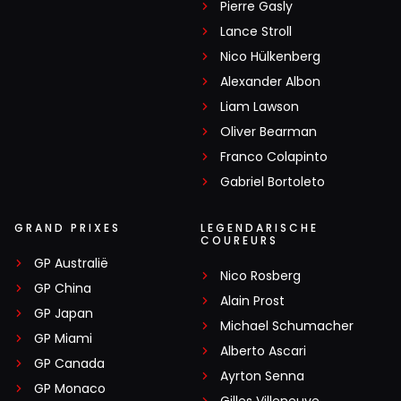
Pierre Gasly
Lance Stroll
Nico Hülkenberg
Alexander Albon
Liam Lawson
Oliver Bearman
Franco Colapinto
Gabriel Bortoleto
GRAND PRIXES
LEGENDARISCHE
COUREURS
GP Australië
Nico Rosberg
GP China
Alain Prost
GP Japan
Michael Schumacher
GP Miami
Alberto Ascari
GP Canada
Ayrton Senna
GP Monaco
Gilles Villeneuve