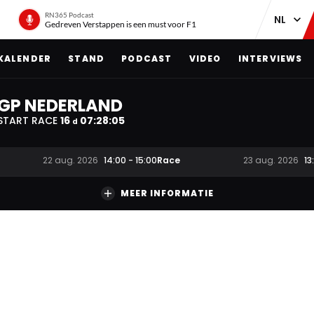
RN365 Podcast
Gedreven Verstappen is een must voor F1
KALENDER
STAND
PODCAST
VIDEO
INTERVIEWS
GP NEDERLAND
START RACE
16
07
:
28
:
04
d
Race
22 aug. 2026
14:00
-
15:00
23 aug. 2026
13
MEER INFORMATIE