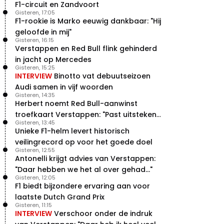
F1-circuit en Zandvoort
Gisteren, 17:05
F1-rookie is Marko eeuwig dankbaar: "Hij
geloofde in mij"
Gisteren, 16:15
Verstappen en Red Bull flink gehinderd
in jacht op Mercedes
Gisteren, 15:25
INTERVIEW
Binotto vat debuutseizoen
Audi samen in vijf woorden
Gisteren, 14:35
Herbert noemt Red Bull-aanwinst
troefkaart Verstappen: "Past uitstekend
Gisteren, 13:45
bij Red Bull"
Unieke F1-helm levert historisch
veilingrecord op voor het goede doel
Gisteren, 12:55
Antonelli krijgt advies van Verstappen:
"Daar hebben we het al over gehad..."
Gisteren, 12:05
F1 biedt bijzondere ervaring aan voor
laatste Dutch Grand Prix
Gisteren, 11:15
INTERVIEW
Verschoor onder de indruk