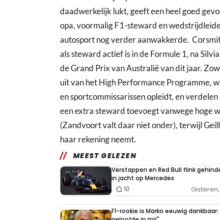
daadwerkelijk lukt, geeft een heel goed gevoe
opa, voormalig F1-steward en wedstrijdleider
autosport nog verder aanwakkerde. Corsmit
als steward actief is in de Formule 1, na Silvi
de Grand Prix van Australië van dit jaar. Z
uit van het High Performance Programme, w
en sportcommissarissen opleidt, en verdelen
een extra steward toevoegt vanwege hoge wer
(Zandvoort valt daar niet onder), terwijl Gei
haar rekening neemt.
MEEST GELEZEN
Verstappen en Red Bull flink gehind
in jacht op Mercedes
Gisteren, 
10
F1-rookie is Marko eeuwig dankbaar: 
geloofde in mij"