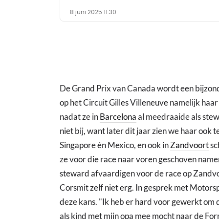
8 juni 2025 11:30
De Grand Prix van Canada wordt een bijzond
op het Circuit Gilles Villeneuve namelijk ha
nadat ze in
Barcelona
al meedraaide als stewa
niet bij, want later dit jaar zien we haar ook
Singapore én Mexico, en ook in
Zandvoort
sch
ze voor die race naar voren geschoven namen
steward afvaardigen voor de race op Zandvoo
Corsmit zelf niet erg. In gesprek met Motorspo
deze kans. "Ik heb er hard voor gewerkt om 
als kind met mijn opa mee mocht naar de Formu