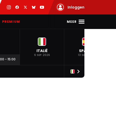
Inloggen
MEER
PREMIUM
ITALIË
SPANJE
6 SEP. 2026
13 SEP. 2026
:00
-
15:00