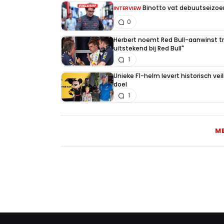
Binotto vat debuutseizoen
INTERVIEW
0
Herbert noemt Red Bull-aanwinst tr
uitstekend bij Red Bull"
1
Unieke F1-helm levert historisch ve
doel
1
M