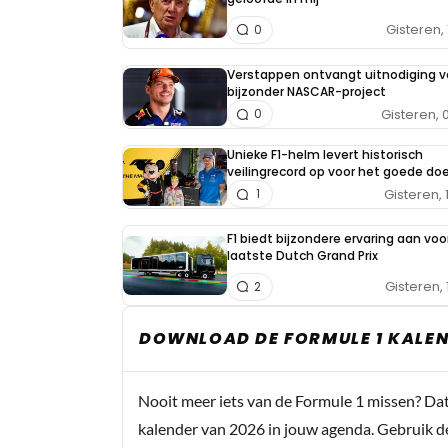
Gisteren, 
0
Verstappen ontvangt uitnodiging v
bijzonder NASCAR-project
Gisteren, 
0
Unieke F1-helm levert historisch
veilingrecord op voor het goede doe
Gisteren, 
1
F1 biedt bijzondere ervaring aan voo
laatste Dutch Grand Prix
Gisteren, 
2
DOWNLOAD DE FORMULE 1 KALEN
Nooit meer iets van de Formule 1 missen? Da
kalender van 2026 in jouw agenda. Gebruik d