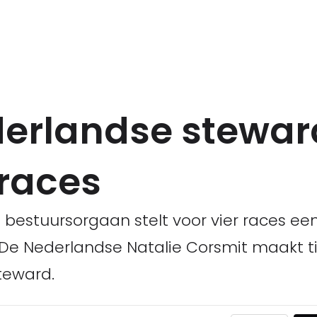
ederlandse stewa
-races
t bestuursorgaan stelt voor vier races e
De Nederlandse Natalie Corsmit maakt t
teward.