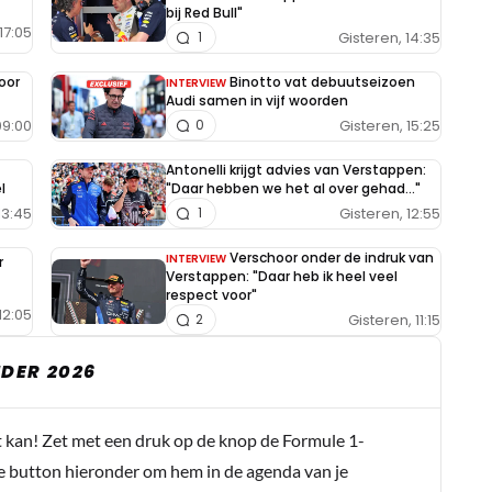
bij Red Bull"
17:05
Gisteren, 14:35
1
oor
Binotto vat debuutseizoen
INTERVIEW
Audi samen in vijf woorden
09:00
Gisteren, 15:25
0
Antonelli krijgt advies van Verstappen:
l
"Daar hebben we het al over gehad..."
13:45
Gisteren, 12:55
1
Verschoor onder de indruk van
INTERVIEW
r
Verstappen: "Daar heb ik heel veel
respect voor"
12:05
Gisteren, 11:15
2
DER 2026
t kan! Zet met een druk op de knop de Formule 1-
e button hieronder om hem in de agenda van je