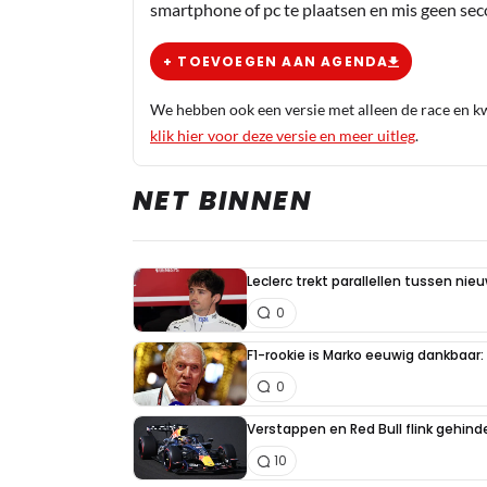
smartphone of pc te plaatsen en mis geen se
+ TOEVOEGEN AAN AGENDA
We hebben ook een versie met alleen de race en kwa
klik hier voor deze versie en meer uitleg
.
NET BINNEN
Leclerc trekt parallellen tussen nie
0
F1-rookie is Marko eeuwig dankbaar: "
0
Verstappen en Red Bull flink gehind
10