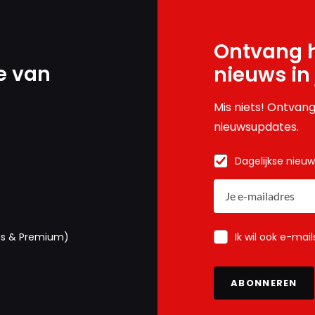
Ontvang h
e van
nieuws in
Mis niets! Ontvang
nieuwsupdates.
Dagelijkse nieu
Ik wil ook e-mai
us & Premium)
ABONNEREN