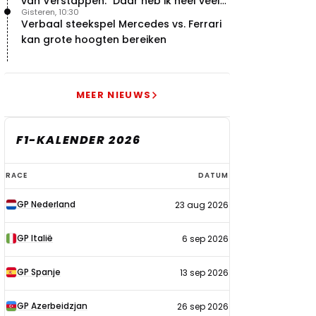
van Verstappen: "Daar heb ik heel veel
Gisteren, 10:30
respect voor"
Verbaal steekspel Mercedes vs. Ferrari
kan grote hoogten bereiken
MEER NIEUWS
F1-KALENDER 2026
F1-
RACE
DATUM
kalender
GP Nederland
23 aug 2026
2026
GP Italië
6 sep 2026
GP Spanje
13 sep 2026
GP Azerbeidzjan
26 sep 2026