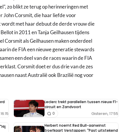
l", zo blikt ze terug op herinneringen met
 John Corsmit, die haar liefde voor
 wordt met haar debuut de derde vrouw die
a Bellot in 2011 en Tanja Geilhausen tijdens
owel Corsmit als Geilhausen maken onderdeel
aarin de FIA een nieuwe generatie stewards
 samen een deel van de races waarin de FIA
klast. Corsmit doet er dus drie van de zes
lhausen naast Australië ook Brazilië nog voor
erd
Leclerc trekt parallellen tussen nieuw F1-
circuit en Zandvoort
16:15
Gisteren, 17:55
0
Herbert noemt Red Bull-aanwinst
"Hij
troefkaart Verstappen: "Past uitstekend