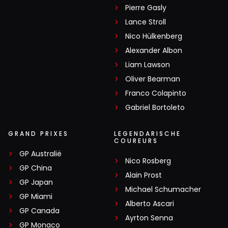
Pierre Gasly
Lance Stroll
Nico Hülkenberg
Alexander Albon
Liam Lawson
Oliver Bearman
Franco Colapinto
Gabriel Bortoleto
GRAND PRIXES
LEGENDARISCHE
COUREURS
GP Australië
Nico Rosberg
GP China
Alain Prost
GP Japan
Michael Schumacher
GP Miami
Alberto Ascari
GP Canada
Ayrton Senna
GP Monaco