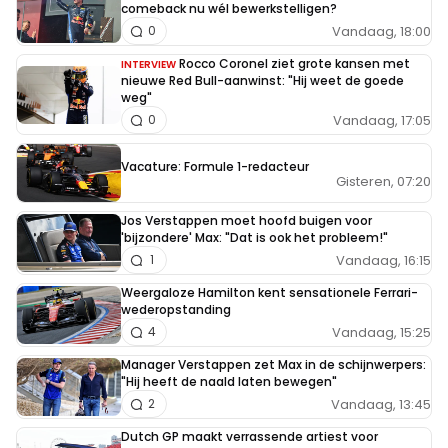
comeback nu wél bewerkstelligen?
Vandaag, 18:00
0
Rocco Coronel ziet grote kansen met
INTERVIEW
nieuwe Red Bull-aanwinst: "Hij weet de goede
weg"
Vandaag, 17:05
0
Vacature: Formule 1-redacteur
Gisteren, 07:20
Jos Verstappen moet hoofd buigen voor
'bijzondere' Max: "Dat is ook het probleem!"
Vandaag, 16:15
1
Weergaloze Hamilton kent sensationele Ferrari-
wederopstanding
Vandaag, 15:25
4
Manager Verstappen zet Max in de schijnwerpers:
"Hij heeft de naald laten bewegen"
Vandaag, 13:45
2
Dutch GP maakt verrassende artiest voor