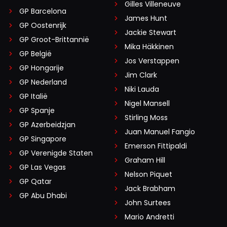
Gilles Villeneuve
GP Barcelona
James Hunt
GP Oostenrijk
Jackie Stewart
GP Groot-Brittannië
Mika Häkkinen
GP België
Jos Verstappen
GP Hongarije
Jim Clark
GP Nederland
Niki Lauda
GP Italië
Nigel Mansell
GP Spanje
Stirling Moss
GP Azerbeidzjan
Juan Manuel Fangio
GP Singapore
Emerson Fittipaldi
GP Verenigde Staten
Graham Hill
GP Las Vegas
Nelson Piquet
GP Qatar
Jack Brabham
GP Abu Dhabi
John Surtees
Mario Andretti