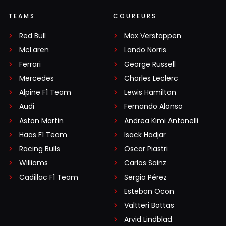
TEAMS
COUREURS
Red Bull
Max Verstappen
McLaren
Lando Norris
Ferrari
George Russell
Mercedes
Charles Leclerc
Alpine F1 Team
Lewis Hamilton
Audi
Fernando Alonso
Aston Martin
Andrea Kimi Antonelli
Haas F1 Team
Isack Hadjar
Racing Bulls
Oscar Piastri
Williams
Carlos Sainz
Cadillac F1 Team
Sergio Pérez
Esteban Ocon
Valtteri Bottas
Arvid Lindblad