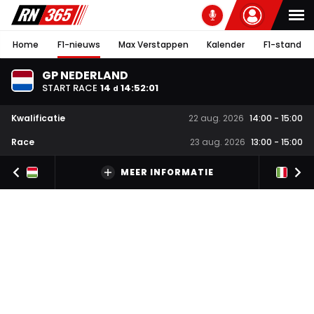
Home
F1-nieuws
Max Verstappen
Kalender
F1-stand
GP NEDERLAND
START RACE
14
14
:
52
:
00
d
Kwalificatie
22 aug. 2026
14:00
-
15:00
Race
23 aug. 2026
13:00
-
15:00
MEER INFORMATIE