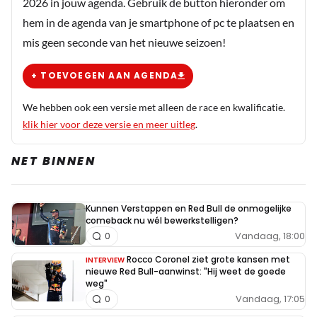
2026 in jouw agenda. Gebruik de button hieronder om
hem in de agenda van je smartphone of pc te plaatsen en
mis geen seconde van het nieuwe seizoen!
+ TOEVOEGEN AAN AGENDA
We hebben ook een versie met alleen de race en kwalificatie.
klik hier voor deze versie en meer uitleg
.
NET BINNEN
Kunnen Verstappen en Red Bull de onmogelijke
comeback nu wél bewerkstelligen?
Vandaag, 18:00
0
Rocco Coronel ziet grote kansen met
INTERVIEW
nieuwe Red Bull-aanwinst: "Hij weet de goede
weg"
Vandaag, 17:05
0