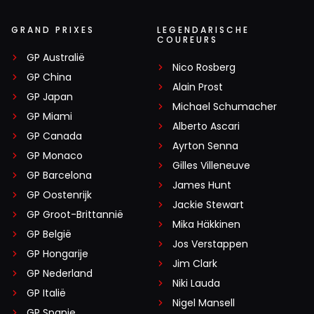
GRAND PRIXES
LEGENDARISCHE
COUREURS
GP Australië
Nico Rosberg
GP China
Alain Prost
GP Japan
Michael Schumacher
GP Miami
Alberto Ascari
GP Canada
Ayrton Senna
GP Monaco
Gilles Villeneuve
GP Barcelona
James Hunt
GP Oostenrijk
Jackie Stewart
GP Groot-Brittannië
Mika Häkkinen
GP België
Jos Verstappen
GP Hongarije
Jim Clark
GP Nederland
Niki Lauda
GP Italië
Nigel Mansell
GP Spanje