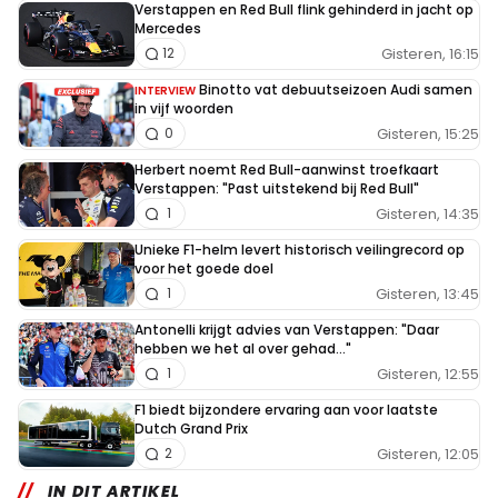
Verstappen en Red Bull flink gehinderd in jacht op
Mercedes
Gisteren, 16:15
12
Binotto vat debuutseizoen Audi samen
INTERVIEW
in vijf woorden
Gisteren, 15:25
0
Herbert noemt Red Bull-aanwinst troefkaart
Verstappen: "Past uitstekend bij Red Bull"
Gisteren, 14:35
1
Unieke F1-helm levert historisch veilingrecord op
voor het goede doel
Gisteren, 13:45
1
Antonelli krijgt advies van Verstappen: "Daar
hebben we het al over gehad..."
Gisteren, 12:55
1
F1 biedt bijzondere ervaring aan voor laatste
Dutch Grand Prix
Gisteren, 12:05
2
IN DIT ARTIKEL