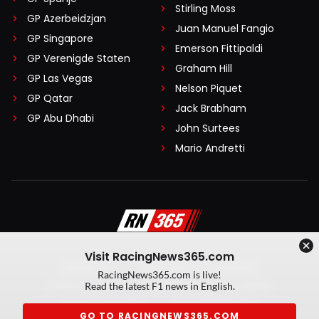
Stirling Moss
GP Azerbeidzjan
Juan Manuel Fangio
GP Singapore
Emerson Fittipaldi
GP Verenigde Staten
Graham Hill
GP Las Vegas
Nelson Piquet
GP Qatar
Jack Brabham
GP Abu Dhabi
John Surtees
Mario Andretti
Visit RacingNews365.com
Disclaimer
Algemene voorwaarden
RacingNews365.com is live!
Privacy Policy
Created by On Your Marks
Read the latest F1 news in English.
Privacy manager
Kansspeluitingen
GO TO RACINGNEWS365.COM