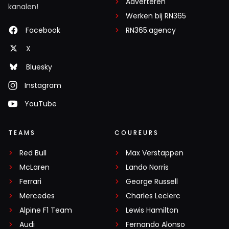
Adverteren
kanalen!
Werken bij RN365
Facebook
RN365.agency
X
Bluesky
Instagram
YouTube
TEAMS
COUREURS
Red Bull
Max Verstappen
McLaren
Lando Norris
Ferrari
George Russell
Mercedes
Charles Leclerc
Alpine F1 Team
Lewis Hamilton
Audi
Fernando Alonso