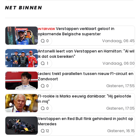
NET BINNEN
Verstappen verklaart geloof in
INTERVIEW
opkomende Belgische superster
Vandaag, 06:45
0
Antonelli leert van Verstappen en Hamilton: "Al wil
ik dat ook bereiken"
Vandaag, 06:00
1
Leclerc trekt parallellen tussen nieuw F1-circuit en
Zandvoort
Gisteren, 17:55
0
F1-rookie is Marko eeuwig dankbaar: "Hij geloofde
in mij"
Gisteren, 17:05
0
Verstappen en Red Bull flink gehinderd in jacht op
Mercedes
Gisteren, 16:15
12