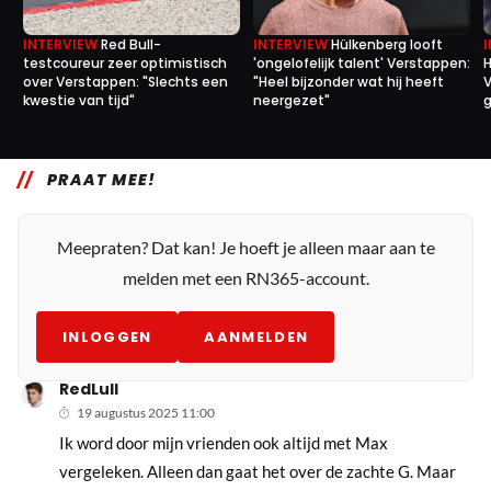
INTERVIEW
Red Bull-
INTERVIEW
Hülkenberg looft
testcoureur zeer optimistisch
'ongelofelijk talent' Verstappen:
H
over Verstappen: "Slechts een
"Heel bijzonder wat hij heeft
V
kwestie van tijd"
neergezet"
g
1
0
23 jul. 17:25
12 jul. 16:00
PRAAT MEE!
Meepraten? Dat kan! Je hoeft je alleen maar aan te
melden met een RN365-account.
INLOGGEN
AANMELDEN
RedLull
19 augustus 2025 11:00
Ik word door mijn vrienden ook altijd met Max
vergeleken. Alleen dan gaat het over de zachte G. Maar