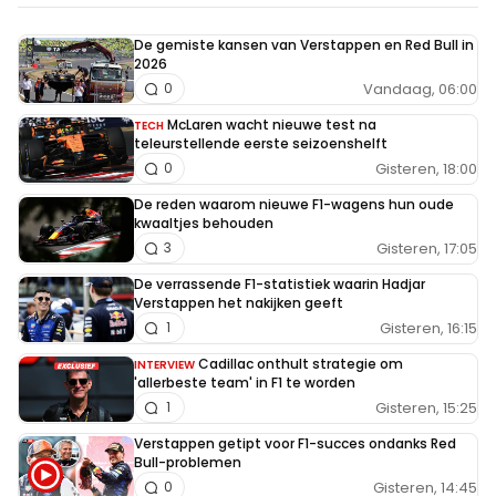
De gemiste kansen van Verstappen en Red Bull in
2026
Vandaag, 06:00
0
McLaren wacht nieuwe test na
TECH
teleurstellende eerste seizoenshelft
Gisteren, 18:00
0
De reden waarom nieuwe F1-wagens hun oude
kwaaltjes behouden
Gisteren, 17:05
3
De verrassende F1-statistiek waarin Hadjar
Verstappen het nakijken geeft
Gisteren, 16:15
1
Cadillac onthult strategie om
INTERVIEW
'allerbeste team' in F1 te worden
Gisteren, 15:25
1
Verstappen getipt voor F1-succes ondanks Red
Bull-problemen
Gisteren, 14:45
0