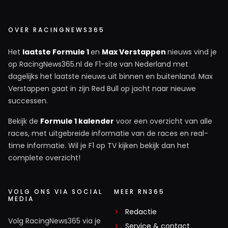
OVER RACINGNEWS365
Het
laatste Formule 1
en
Max Verstappen
nieuws vind je
op RacingNews365.nl de F1-site van Nederland met
dagelijks het laatste nieuws uit binnen en buitenland. Max
Verstappen gaat in zijn Red Bull op jacht naar nieuwe
successen.
Bekijk de
Formule 1 kalender
voor een overzicht van alle
races, met uitgebreide informatie van de races en real-
time informatie. Wil je F1 op TV kijken bekijk dan het
complete overzicht!
VOLG ONS VIA SOCIAL
MEER RN365
MEDIA
Redactie
Volg RacingNews365 via je
Service & contact