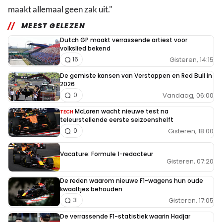
maakt allemaal geen zak uit."
MEEST GELEZEN
Dutch GP maakt verrassende artiest voor
volkslied bekend
Gisteren, 14:15
16
De gemiste kansen van Verstappen en Red Bull in
2026
Vandaag, 06:00
0
McLaren wacht nieuwe test na
TECH
teleurstellende eerste seizoenshelft
Gisteren, 18:00
0
Vacature: Formule 1-redacteur
Gisteren, 07:20
De reden waarom nieuwe F1-wagens hun oude
kwaaltjes behouden
Gisteren, 17:05
3
De verrassende F1-statistiek waarin Hadjar