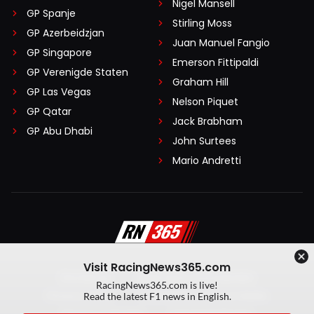
Nigel Mansell
GP Spanje
Stirling Moss
GP Azerbeidzjan
Juan Manuel Fangio
GP Singapore
Emerson Fittipaldi
GP Verenigde Staten
Graham Hill
GP Las Vegas
Nelson Piquet
GP Qatar
Jack Brabham
GP Abu Dhabi
John Surtees
Mario Andretti
Visit RacingNews365.com
Disclaimer
Algemene voorwaarden
RacingNews365.com is live!
Privacy Policy
Created by On Your Marks
Read the latest F1 news in English.