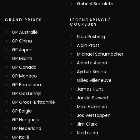
Gabriel Bortoleto
GRAND PRIXES
LEGENDARISCHE
COUREURS
GP Australië
Nico Rosberg
GP China
Alain Prost
GP Japan
Michael Schumacher
GP Miami
Alberto Ascari
GP Canada
Ayrton Senna
GP Monaco
Gilles Villeneuve
GP Barcelona
James Hunt
GP Oostenrijk
Jackie Stewart
GP Groot-Brittannië
Mika Häkkinen
GP België
Jos Verstappen
GP Hongarije
Jim Clark
GP Nederland
Niki Lauda
GP Italië