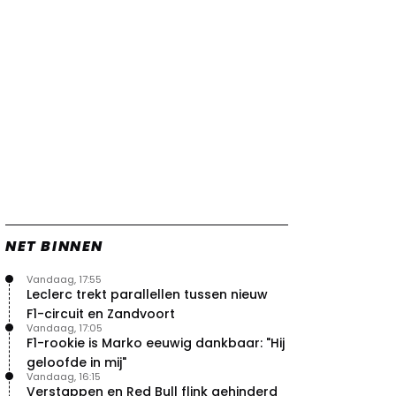
vleugels in crash met Hamilton
21 jul. 14:20
2
Piastri faalt hopeloos achter het
stuur bij Jeremy Clarkson
21 jul. 08:45
3
Red Bull lijkt hardnekkig lek nu
boven te hebben
20 jul. 15:15
2
Verstappen moet Red Bull nog
even de tijd geven
20 jul. 14:00
0
NET BINNEN
Vandaag, 17:55
Leclerc trekt parallellen tussen nieuw
F1-circuit en Zandvoort
Vandaag, 17:05
F1-rookie is Marko eeuwig dankbaar: "Hij
geloofde in mij"
Vandaag, 16:15
Verstappen en Red Bull flink gehinderd