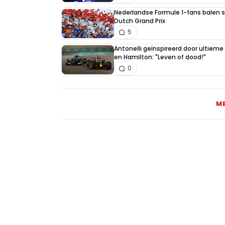
Nederlandse Formule 1-fans balen st
Dutch Grand Prix
5
Antonelli geïnspireerd door ultiem
en Hamilton: "Leven of dood!"
0
M