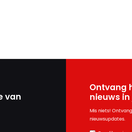
Ontvang h
e van
nieuws in
Mis niets! Ontvang
nieuwsupdates.