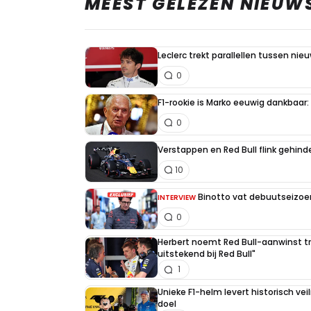
MEEST GELEZEN NIEUW
Leclerc trekt parallellen tussen nie
0
F1-rookie is Marko eeuwig dankbaar: "
0
Verstappen en Red Bull flink gehind
10
Binotto vat debuutseizoen
INTERVIEW
0
Herbert noemt Red Bull-aanwinst tr
uitstekend bij Red Bull"
1
Unieke F1-helm levert historisch ve
doel