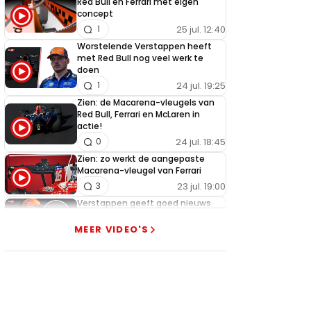
Red Bull en Ferrari met eigen
concept
25 jul. 12:40
1
Worstelende Verstappen heeft
met Red Bull nog veel werk te
doen
24 jul. 19:25
1
Zien: de Macarena-vleugels van
Red Bull, Ferrari en McLaren in
actie!
24 jul. 18:45
0
Zien: zo werkt de aangepaste
Macarena-vleugel van Ferrari
23 jul. 19:00
3
Verstappen geeft goed nieuws
over competitiviteit
MEER VIDEO'S
23 jul. 17:45
0
Video: Red Bull slaagt in ultiem
huzarenstukje met kapotte auto
Verstappen
22 jul. 07:30
0
Video: Red Bull Verstappen krijgt