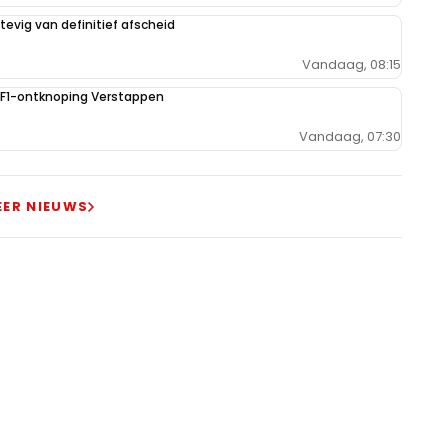
evig van definitief afscheid
Vandaag, 08:15
e F1-ontknoping Verstappen
Vandaag, 07:30
EER NIEUWS