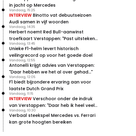
in jacht op Mercedes
Vandaag, 15:25
INTERVIEW
Binotto vat debuutseizoen
Audi samen in vijf woorden
Vandaag, 14:35
Herbert noemt Red Bull-aanwinst
troefkaart Verstappen: "Past uitstekend
Vandaag, 13:45
bij Red Bull"
Unieke F1-helm levert historisch
veilingrecord op voor het goede doel
Vandaag, 12:55
Antonelli krijgt advies van Verstappen:
"Daar hebben we het al over gehad..."
Vandaag, 12:05
F1 biedt bijzondere ervaring aan voor
laatste Dutch Grand Prix
Vandaag, 11:15
INTERVIEW
Verschoor onder de indruk
van Verstappen: "Daar heb ik heel veel
Vandaag, 10:30
respect voor"
Verbaal steekspel Mercedes vs. Ferrari
kan grote hoogten bereiken