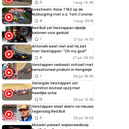
1 aug. 14:45
0
Livestream: Race 7 NLS op de
Nürburgring met o.a. Tom Coronel
1 aug. 09:15
4
Red Bull zal Verstappen rijkelijk
belonen voor geduld
27 jul. 14:00
1
Antonelli weet niet wat hij ziet
met Verstappen: "Oh my god!"
27 jul. 06:30
8
Verstappen verbaast zichzelf met
sensationeel podium in Hongarije
26 jul. 18:45
1
Getergde Verstappen zet
Hamilton brutaal opzij met
heerlijke actie
26 jul. 13:35
13
Verstappen slaat alarm na nieuwe
tegenslag Red Bull
25 jul. 19:00
3
McLaren pareert wapenwedloop