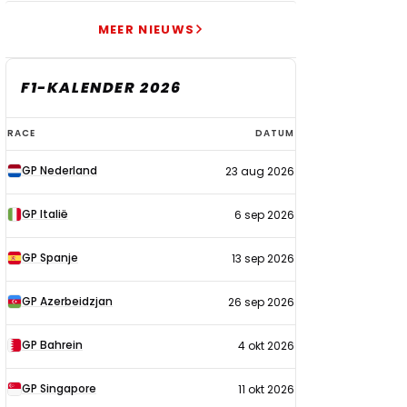
MEER NIEUWS
F1-KALENDER 2026
F1-
RACE
DATUM
kalender
GP Nederland
23 aug 2026
2026
GP Italië
6 sep 2026
GP Spanje
13 sep 2026
GP Azerbeidzjan
26 sep 2026
GP Bahrein
4 okt 2026
GP Singapore
11 okt 2026