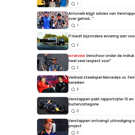
1
Antonelli krijgt advies van Verstap
over gehad..."
1
F1 biedt bijzondere ervaring aan voo
2
Verschoor onder de indruk
INTERVIEW
heel veel respect voor"
2
Verbaal steekspel Mercedes vs. Ferr
bereiken
3
Verstappen pakt rapportcijfer 10 en 
buitencategorie
0
Verstappen ontvangt uitnodiging v
project
0