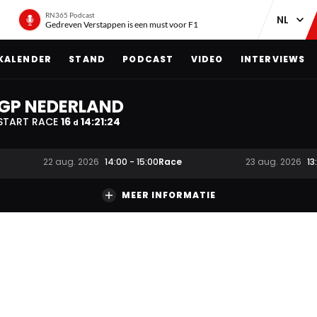
RN365 Podcast
Gedreven Verstappen is een must voor F1
KALENDER
STAND
PODCAST
VIDEO
INTERVIEWS
GP NEDERLAND
START RACE
16
14
:
21
:
23
d
Race
22 aug. 2026
14:00
-
15:00
23 aug. 2026
13
MEER INFORMATIE