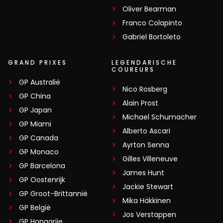
Oliver Bearman
Franco Colapinto
Gabriel Bortoleto
GRAND PRIXES
LEGENDARISCHE
COUREURS
GP Australië
Nico Rosberg
GP China
Alain Prost
GP Japan
Michael Schumacher
GP Miami
Alberto Ascari
GP Canada
Ayrton Senna
GP Monaco
Gilles Villeneuve
GP Barcelona
James Hunt
GP Oostenrijk
Jackie Stewart
GP Groot-Brittannië
Mika Häkkinen
GP België
Jos Verstappen
GP Hongarije