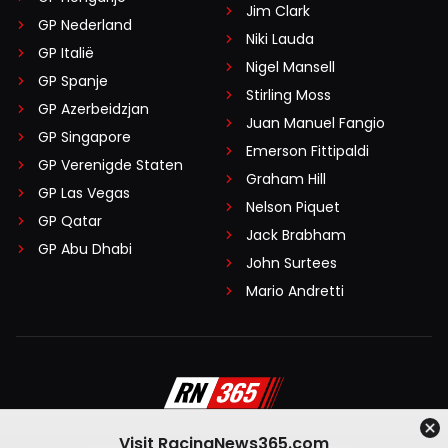
Jim Clark
GP Nederland
Niki Lauda
GP Italië
Nigel Mansell
GP Spanje
Stirling Moss
GP Azerbeidzjan
Juan Manuel Fangio
GP Singapore
Emerson Fittipaldi
GP Verenigde Staten
Graham Hill
GP Las Vegas
Nelson Piquet
GP Qatar
Jack Brabham
GP Abu Dhabi
John Surtees
Mario Andretti
Visit RacingNews365.com