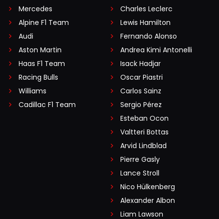
Mercedes
Charles Leclerc
Alpine F1 Team
Lewis Hamilton
Audi
Fernando Alonso
Aston Martin
Andrea Kimi Antonelli
Haas F1 Team
Isack Hadjar
Racing Bulls
Oscar Piastri
Williams
Carlos Sainz
Cadillac F1 Team
Sergio Pérez
Esteban Ocon
Valtteri Bottas
Arvid Lindblad
Pierre Gasly
Lance Stroll
Nico Hülkenberg
Alexander Albon
Liam Lawson