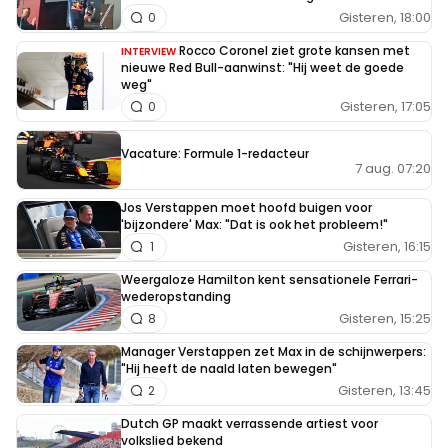
Gisteren, 18:00
0
Rocco Coronel ziet grote kansen met
INTERVIEW
nieuwe Red Bull-aanwinst: "Hij weet de goede
weg"
Gisteren, 17:05
0
Vacature: Formule 1-redacteur
7 aug. 07:20
Jos Verstappen moet hoofd buigen voor
'bijzondere' Max: "Dat is ook het probleem!"
Gisteren, 16:15
1
Weergaloze Hamilton kent sensationele Ferrari-
wederopstanding
Gisteren, 15:25
8
Manager Verstappen zet Max in de schijnwerpers:
"Hij heeft de naald laten bewegen"
Gisteren, 13:45
2
Dutch GP maakt verrassende artiest voor
volkslied bekend