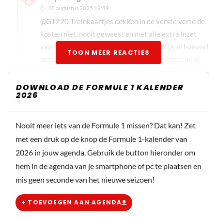
28 augustus 2025 12:49
@GT220 Treinkaartjes dekken in de verste verte de
kosten niet, nooit geweest en met alle extra inzet
van het NS personeel al helemaal niet. Kijk al hoeveel
TOON MEER REACTIES
personeel er alleen al op Amsterdam cs extra bij al
die treinen staat.
DOWNLOAD DE FORMULE 1 KALENDER
2026
Dit bericht is aangepast op:
28-08
Soepstengel
Nooit meer iets van de Formule 1 missen? Dat kan! Zet
28 augustus 2025 16:04
met een druk op de knop de Formule 1-kalender van
@ArribaAndale Wat een rare reactie en onnodige
2026 in jouw agenda. Gebruik de button hieronder om
belediging. Je hebt een paar zinnen gelezen en een
hem in de agenda van je smartphone of pc te plaatsen en
totaal verkeerde conclusie daaruit getrokken. Ik ben
mis geen seconde van het nieuwe seizoen!
blij dat de race in Zandvoort is en zou het ook niet erg
vinden wanneer de overheid daaraan bij draagt in de
+ TOEVOEGEN AAN AGENDA
vorm van politieinzet. Enige waarop ik reageerde is