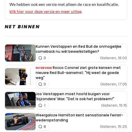
het onderwerp over de belastinginkomsten, waaraan
We hebben ook een versie met alleen de race en kwalificatie.
werd voorbij gegaan dat er ook andere uitgaven zijn
klik hier voor deze versie en meer uitleg
.
vanuit de overheid.
NET BINNEN
Dit bericht is aangepast op:
28-08
Kunnen Verstappen en Red Bull de onmogelijke
Soepstengel
comeback nu wél bewerkstelligen?
28 augustus 2025 18:41
Gisteren, 18:00
0
@ArribaAndale Dus die aannames doe jij maar even
Rocco Coronel ziet grote kansen met
INTERVIEW
en vul jij voor me in en beledig je me omdat mijn
nieuwe Red Bull-aanwinst: "Hij weet de goede
weg"
mening misschien wel afwijkt van jouw mening.
Gisteren, 17:05
0
Blijkbaar verkeerd dus. Ik reageerde op Jos, de rest
Jos Verstappen moet hoofd buigen voor
heb jij erbij verzonnen. Lekker kansloos.
'bijzondere' Max: "Dat is ook het probleem!"
Gisteren, 16:15
1
Soepstengel
Weergaloze Hamilton kent sensationele Ferrari-
28 augustus 2025 21:41
wederopstanding
@ArribaAndale Goed stukje, knap dat je dat hele
Gisteren, 15:25
8