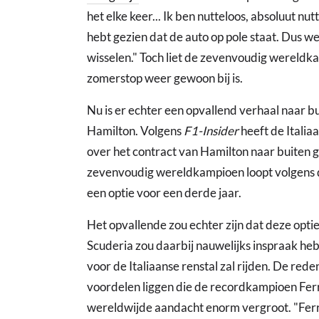
het elke keer... Ik ben nutteloos, absoluut n
hebt gezien dat de auto op pole staat. Dus w
wisselen." Toch liet de zevenvoudig wereldkam
zomerstop weer gewoon bij is.
Nu is er echter een opvallend verhaal naar 
Hamilton. Volgens
F1-Insider
heeft de Italia
over het contract van Hamilton naar buiten 
zevenvoudig wereldkampioen loopt volgens de
een optie voor een derde jaar.
Het opvallende zou echter zijn dat deze optie 
Scuderia zou daarbij nauwelijks inspraak heb
voor de Italiaanse renstal zal rijden. De red
voordelen liggen die de recordkampioen Ferr
wereldwijde aandacht enorm vergroot. "Ferr