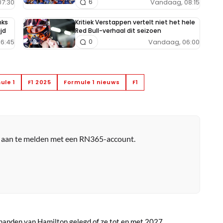
07:30
Vandaag, 08:15
6
nks
Kritiek Verstappen vertelt niet het hele
jd
Red Bull-verhaal dit seizoen
6:45
Vandaag, 06:00
0
ule 1
F1 2025
Formule 1 nieuws
F1
r aan te melden met een RN365-account.
n handen van Hamilton gelegd of ze tot en met 2027