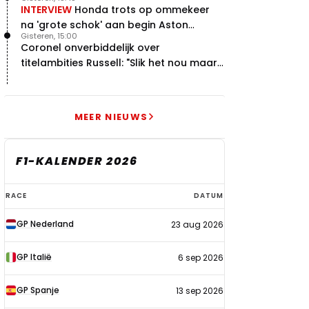
INTERVIEW
Honda trots op ommekeer
na 'grote schok' aan begin Aston
Gisteren, 15:00
Martin-avontuur
Coronel onverbiddelijk over
titelambities Russell: "Slik het nou maar
gewoon"
MEER NIEUWS
F1-KALENDER 2026
F1-
RACE
DATUM
kalender
GP Nederland
23 aug 2026
2026
GP Italië
6 sep 2026
GP Spanje
13 sep 2026