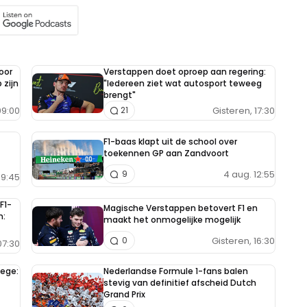
oor
Verstappen doet oproep aan regering:
 zijn
"Iedereen ziet wat autosport teweeg
brengt"
9:00
Gisteren, 17:30
21
F1-baas klapt uit de school over
toekennen GP aan Zandvoort
4 aug. 12:55
9
9:45
F1-
Magische Verstappen betovert F1 en
n:
maakt het onmogelijke mogelijk
Gisteren, 16:30
0
7:30
zege:
Nederlandse Formule 1-fans balen
stevig van definitief afscheid Dutch
Grand Prix