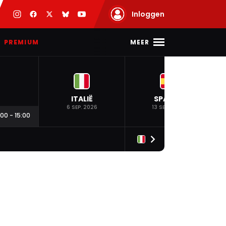
Inloggen
MEER
PREMIUM
ITALIË
SPANJE
6 SEP. 2026
13 SEP. 2026
:00
-
15:00