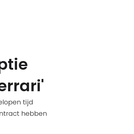
ptie
rrari'
elopen tijd
contract hebben