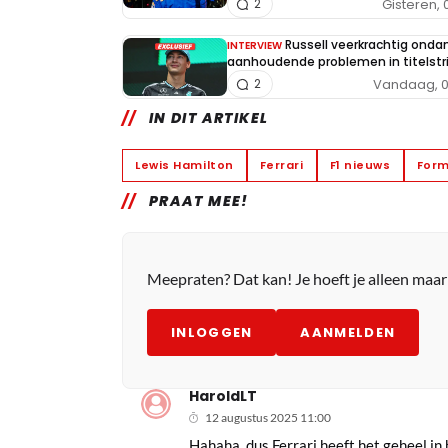
Gisteren, 
2
Russell veerkrachtig onda
INTERVIEW
aanhoudende problemen in titelstri
Vandaag, 0
2
IN DIT ARTIKEL
Lewis Hamilton
Ferrari
F1 nieuws
Form
PRAAT MEE!
Meepraten? Dat kan! Je hoeft je alleen maa
INLOGGEN
AANMELDEN
HaroldLT
12 augustus 2025 11:00
Hahaha, dus Ferrari heeft het geheel i