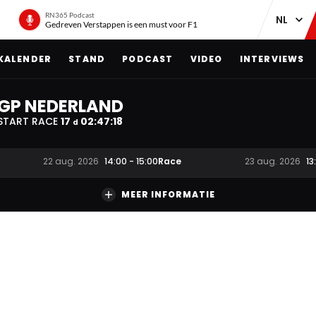
RN365 Podcast
Gedreven Verstappen is een must voor F1
KALENDER
STAND
PODCAST
VIDEO
INTERVIEWS
GP NEDERLAND
START RACE
17
02
:
47
:
17
d
Race
22 aug. 2026
14:00
-
15:00
23 aug. 2026
13
MEER INFORMATIE