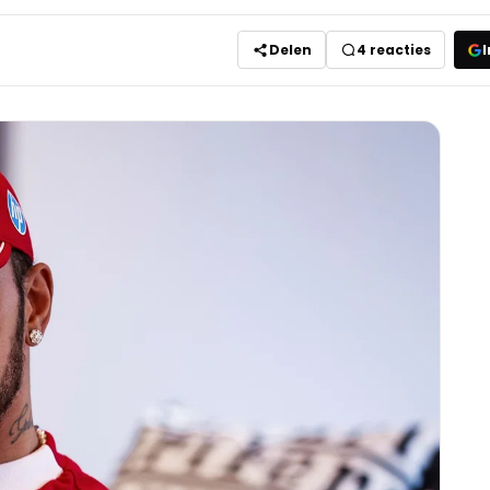
Delen
4
reacties
I