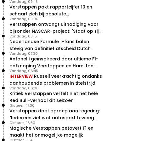
Vandaag, 09:45
Verstappen pakt rapportcijfer 10 en
schaart zich bij absolute
Vandaag, 09:00
buitencategorie
Verstappen ontvangt uitnodiging voor
bijzonder NASCAR-project: "Staat op zijn
Vandaag, 08:15
radar"
Nederlandse Formule 1-fans balen
stevig van definitief afscheid Dutch
Vandaag, 07:30
Grand Prix
Antonelli geïnspireerd door ultieme F1-
ontknoping Verstappen en Hamilton:
Vandaag, 06:45
"Leven of dood!"
INTERVIEW
Russell veerkrachtig ondanks
aanhoudende problemen in titelstrijd
Vandaag, 06:00
Kritiek Verstappen vertelt niet het hele
Red Bull-verhaal dit seizoen
Gisteren, 17:30
Verstappen doet oproep aan regering:
"Iedereen ziet wat autosport teweeg
Gisteren, 16:30
brengt"
Magische Verstappen betovert F1 en
maakt het onmogelijke mogelijk
Gisteren, 15:45