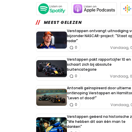
MEEST GELEZEN
Verstappen ontvangt uitnodiging v
bijzonder NASCAR-project: "Staat op
radar"
Vandaag, 0
0
Verstappen pakt rapportcijfer 10 en
schaart zich bij absolute
buitencategorie
Vandaag, 0
0
Antonelli geïnspireerd door ultieme 
ontknoping Verstappen en Hamilto
"Leven of dood!"
Vandaag, 0
0
Verstappen geëerd na historische 
"We hebben dit aan één man te
danken"