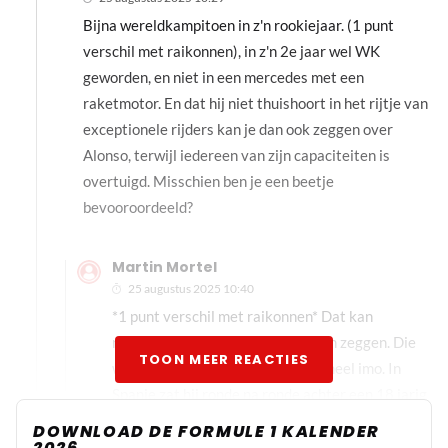
Bijna wereldkampitoen in z'n rookiejaar. (1 punt
verschil met raikonnen), in z'n 2e jaar wel WK
geworden, en niet in een mercedes met een
raketmotor. En dat hij niet thuishoort in het rijtje van
exceptionele rijders kan je dan ook zeggen over
Alonso, terwijl iedereen van zijn capaciteiten is
overtuigd. Misschien ben je een beetje
bevooroordeeld?
Martin Mortel
25 augustus 2025 10:40
*1 punt verschil met raikonnen* Dat kan
natuurlijk ook iets over Raikkonen zeggen. Die
TOON MEER REACTIES
was goed, maar zeker niet exptioneel imo. In
Spanje zat hij ronde na ronde achter een 18 jarig
"jochie" die voor het eerst in die auto reed, maar
DOWNLOAD DE FORMULE 1 KALENDER
2026
kon hem niet voorbij.