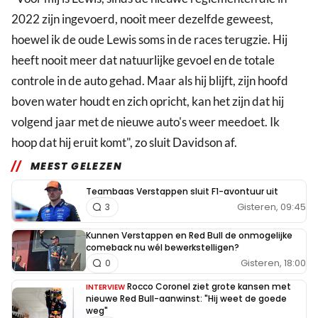
2022 zijn ingevoerd, nooit meer dezelfde geweest,
hoewel ik de oude Lewis soms in de races terugzie. Hij
heeft nooit meer dat natuurlijke gevoel en de totale
controle in de auto gehad. Maar als hij blijft, zijn hoofd
boven water houdt en zich opricht, kan het zijn dat hij
volgend jaar met de nieuwe auto's weer meedoet. Ik
hoop dat hij eruit komt", zo sluit Davidson af.
MEEST GELEZEN
Teambaas Verstappen sluit F1-avontuur uit
Gisteren, 09:45
3
Kunnen Verstappen en Red Bull de onmogelijke
comeback nu wél bewerkstelligen?
Gisteren, 18:00
0
Rocco Coronel ziet grote kansen met
INTERVIEW
nieuwe Red Bull-aanwinst: "Hij weet de goede
weg"