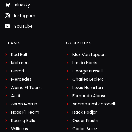
Bluesky
Instagram
YouTube
TEAMS
COUREURS
Red Bull
Max Verstappen
McLaren
Lando Norris
Ferrari
George Russell
Mercedes
Charles Leclerc
Alpine F1 Team
Lewis Hamilton
Audi
Fernando Alonso
Aston Martin
Andrea Kimi Antonelli
Haas F1 Team
Isack Hadjar
Racing Bulls
Oscar Piastri
Williams
Carlos Sainz