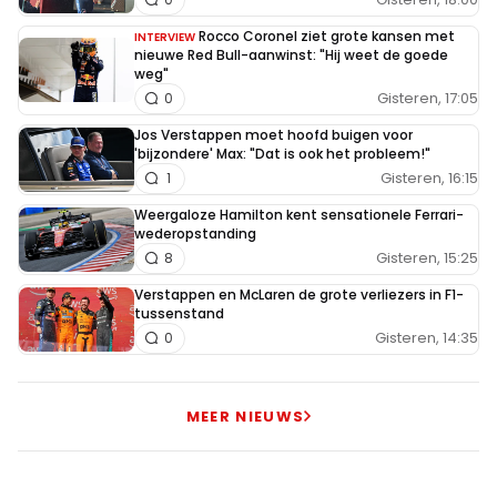
Sjees
25 augustus 2025 12:11
Rocco Coronel ziet grote kansen met
INTERVIEW
nieuwe Red Bull-aanwinst: "Hij weet de goede
O, dat ben ik zeker met je eens. je moet geluk
weg"
hebben met je stoeltje. Maar dan heb je alsnog
Gisteren, 17:05
0
minimaal 1 rijder in gelijk materiaal. daar moet je
Jos Verstappen moet hoofd buigen voor
nog wel even van winnen. zeker wat hij in zijn
'bijzondere' Max: "Dat is ook het probleem!"
Gisteren, 16:15
1
eerste jaren heeft gepresteerd was erg
spectaculair. En wat hij in de Mercedes met
Weergaloze Hamilton kent sensationele Ferrari-
wederopstanding
raketmotor deed, extreem consistent rijden, is
Gisteren, 15:25
8
ook noemenswaardig!
Verstappen en McLaren de grote verliezers in F1-
tussenstand
Gisteren, 14:35
0
Sjees
25 augustus 2025 10:22
"Voor mij is Lewis, sinds de nieuwe reglementen die in
MEER NIEUWS
2022 zijn ingevoerd, nooit meer dezelfde geweest''. Hier
ben ik het mee eens.. Maar, zou het liever anders