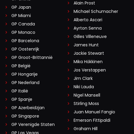
Alain Prost
GP Japan
Michael Schumacher
GP Miami
Alberto Ascari
GP Canada
Ayrton Senna
GP Monaco
Gilles Villeneuve
GP Barcelona
James Hunt
GP Oostenrijk
Jackie Stewart
GP Groot-Brittannië
Mika Häkkinen
GP België
Jos Verstappen
GP Hongarije
Jim Clark
GP Nederland
Niki Lauda
GP Italië
Nigel Mansell
GP Spanje
Stirling Moss
GP Azerbeidzjan
Juan Manuel Fangio
GP Singapore
Emerson Fittipaldi
GP Verenigde Staten
Graham Hill
GP Las Vegas