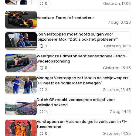
Gisteren, 17:05
0
Vacature: Formule 1-redacteur
7 aug. 07:20
Jos Verstappen moet hoofd buigen voor
'bijzondere' Max: "Dat is ook het probleem!"
Gisteren, 16:15
1
Weergaloze Hamilton kent sensationele Ferrari-
wederopstanding
Gisteren, 15:25
8
Manager Verstappen zet Max in de schijnwerpers:
"Hij heeft de naald laten bewegen"
Gisteren, 13:45
2
Dutch GP maakt verrassende artiest voor
volkslied bekend
7 aug. 14:15
14
Verstappen en McLaren de grote verliezers in F1-
tussenstand
Gisteren, 14:35
0