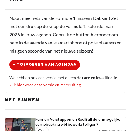
Sjees
Nooit meer iets van de Formule 1 missen? Dat kan! Zet
25 augustus 2025 11:30
met een druk op de knop de Formule 1-kalender van
De Mercedes motor lag destijds ook achter in
2026 in jouw agenda. Gebruik de button hieronder om
zijn McLaren, en was zeker wel de sterkste
hem in de agenda van je smartphone of pc te plaatsen en
motor van het veld!
mis geen seconde van het nieuwe seizoen!
raindust
+ TOEVOEGEN AAN AGENDA
25 augustus 2025 12:04
We hebben ook een versie met alleen de race en kwalificatie.
@Sjees . Diezelfde motor hebben ze ook nog aan best
klik hier voor deze versie en meer uitleg
.
wel wat andere teams geleverd over de jaren heen..
in die zin had ie ook nog wat andere 'teamgenoten' te
NET BINNEN
verslaan. Ik zeg niet dat hamilton de beste is en het
gaat m ook om de package. je kan niets hebben met
hem of wel.. maar het is geen gemiddelde rijder..
Kunnen Verstappen en Red Bull de onmogelijke
comeback nu wél bewerkstelligen?
Gisteren, 18:00
0