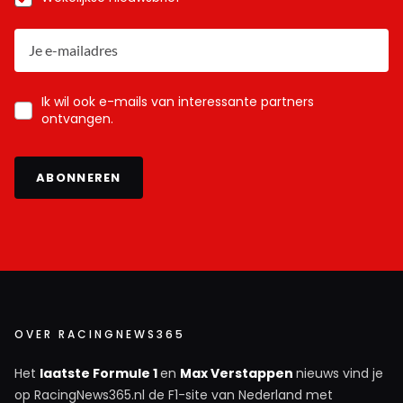
ruud-hennep#91903
26 augustus 2025 10:00
Trieste opmerkingen weer zeg.
Ik wil ook e-mails van interessante partners
ontvangen.
Meepraten? Dat kan! Je hoeft je alleen maar aan te
melden met een RN365-account.
ABONNEREN
INLOGGEN
AANMELDEN
OVER RACINGNEWS365
Het
laatste Formule 1
en
Max Verstappen
nieuws vind je
op RacingNews365.nl de F1-site van Nederland met