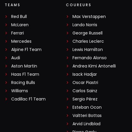
TEAMS
COUREURS
Red Bull
Max Verstappen
McLaren
Lando Norris
Ferrari
George Russell
Mercedes
Charles Leclerc
Alpine F1 Team
Lewis Hamilton
Audi
Fernando Alonso
Aston Martin
Andrea Kimi Antonelli
Haas F1 Team
Isack Hadjar
Racing Bulls
Oscar Piastri
Williams
Carlos Sainz
Cadillac F1 Team
Sergio Pérez
Esteban Ocon
Valtteri Bottas
Arvid Lindblad