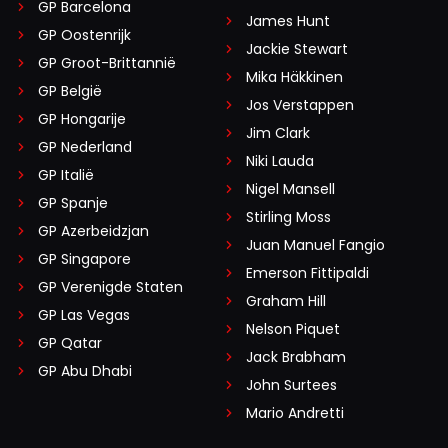
GP Barcelona
James Hunt
GP Oostenrijk
Jackie Stewart
GP Groot-Brittannië
Mika Häkkinen
GP België
Jos Verstappen
GP Hongarije
Jim Clark
GP Nederland
Niki Lauda
GP Italië
Nigel Mansell
GP Spanje
Stirling Moss
GP Azerbeidzjan
Juan Manuel Fangio
GP Singapore
Emerson Fittipaldi
GP Verenigde Staten
Graham Hill
GP Las Vegas
Nelson Piquet
GP Qatar
Jack Brabham
GP Abu Dhabi
John Surtees
Mario Andretti