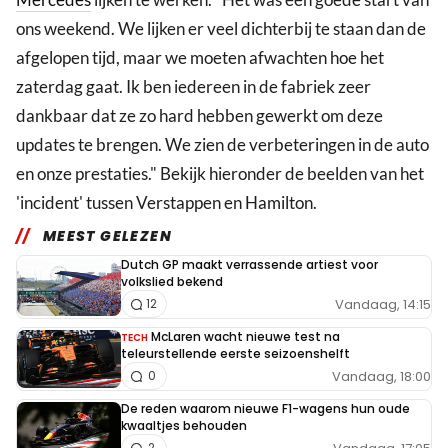
ons weekend. We lijken er veel dichterbij te staan dan de
afgelopen tijd, maar we moeten afwachten hoe het
zaterdag gaat. Ik ben iedereen in de fabriek zeer
dankbaar dat ze zo hard hebben gewerkt om deze
updates te brengen. We zien de verbeteringen in de auto
en onze prestaties." Bekijk hieronder de beelden van het
'incident' tussen Verstappen en Hamilton.
MEEST GELEZEN
Dutch GP maakt verrassende artiest voor
volkslied bekend
Vandaag, 14:15
12
McLaren wacht nieuwe test na
TECH
teleurstellende eerste seizoenshelft
Vandaag, 18:00
0
De reden waarom nieuwe F1-wagens hun oude
kwaaltjes behouden
2