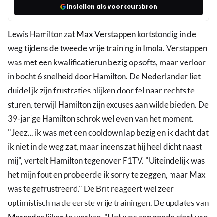
Instellen als voorkeursbron
Lewis Hamilton zat
Max Verstappen
kortstondig in de
weg tijdens de tweede vrije training in Imola. Verstappen
was met een kwalificatierun bezig op softs, maar verloor
in bocht 6 snelheid door Hamilton. De Nederlander liet
duidelijk zijn frustraties blijken door fel naar rechts te
sturen, terwijl Hamilton zijn excuses aan wilde bieden. De
39-jarige Hamilton schrok wel even van het moment.
"Jeez... ik was met een cooldown lap bezig en ik dacht dat
ik niet in de weg zat, maar ineens zat hij heel dicht naast
mij", vertelt Hamilton tegenover F1TV. "Uiteindelijk was
het mijn fout en probeerde ik sorry te zeggen, maar Max
was te gefrustreerd." De Brit reageert wel zeer
optimistisch na de eerste vrije trainingen. De updates van
Mercedes
lijken te werken. "Het was een goede start van