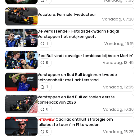
Vandaag, 17:05
Vacature: Formule 1-redacteur
Vandaag, 07:20
De verrassende F1-statistiek waarin Hadjar
Verstappen het nakijken geeft
Vandaag, 16:15
1
'Red Bull vindt opvolger Lambiase bij Aston Martin'
Vandaag, 13:45
9
Verstappen en Red Bull beginnen tweede
seizoenshelft met achterstand
Vandaag, 12:55
1
Verstappen en Red Bull voltooien eerste
comeback van 2026
Vandaag, 10:30
0
Cadillac onthult strategie om
INTERVIEW
'allerbeste team' in F1 te worden
Vandaag, 15:25
0