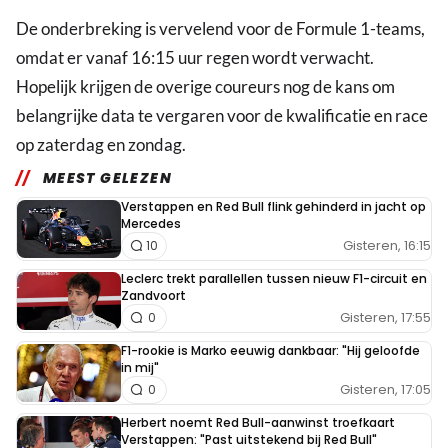
De onderbreking is vervelend voor de Formule 1-teams,
omdat er vanaf 16:15 uur regen wordt verwacht.
Hopelijk krijgen de overige coureurs nog de kans om
belangrijke data te vergaren voor de kwalificatie en race
op zaterdag en zondag.
MEEST GELEZEN
Verstappen en Red Bull flink gehinderd in jacht op
Mercedes
Gisteren, 16:15
10
Leclerc trekt parallellen tussen nieuw F1-circuit en
Zandvoort
Gisteren, 17:55
0
F1-rookie is Marko eeuwig dankbaar: "Hij geloofde
in mij"
Gisteren, 17:05
0
Herbert noemt Red Bull-aanwinst troefkaart
Verstappen: "Past uitstekend bij Red Bull"