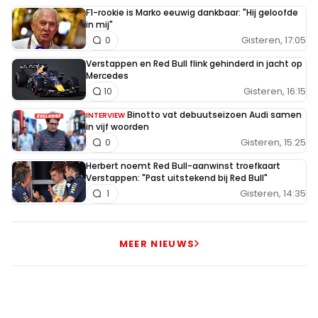
F1-rookie is Marko eeuwig dankbaar: "Hij geloofde
in mij"
Gisteren, 17:05
0
Verstappen en Red Bull flink gehinderd in jacht op
Mercedes
Gisteren, 16:15
10
Binotto vat debuutseizoen Audi samen
INTERVIEW
in vijf woorden
Gisteren, 15:25
0
Herbert noemt Red Bull-aanwinst troefkaart
Verstappen: "Past uitstekend bij Red Bull"
Gisteren, 14:35
1
MEER NIEUWS