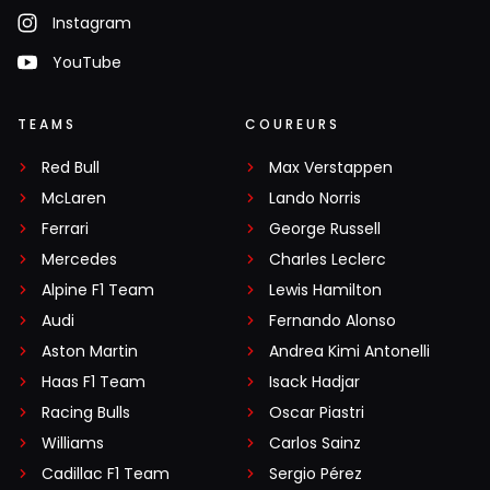
Instagram
YouTube
TEAMS
COUREURS
Red Bull
Max Verstappen
McLaren
Lando Norris
Ferrari
George Russell
Mercedes
Charles Leclerc
Alpine F1 Team
Lewis Hamilton
Audi
Fernando Alonso
Aston Martin
Andrea Kimi Antonelli
Haas F1 Team
Isack Hadjar
Racing Bulls
Oscar Piastri
Williams
Carlos Sainz
Cadillac F1 Team
Sergio Pérez