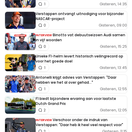
Gisteren, 14:35
1
Verstappen ontvangt uitnodiging voor bijzonder
NASCAR-project
Gisteren, 09:00
0
Binotto vat debuutseizoen Audi samen
INTERVIEW
in vijf woorden
Gisteren, 15:25
0
Unieke F1-helm levert historisch veilingrecord op
voor het goede doel
Gisteren, 13:45
1
Antonelli krijgt advies van Verstappen: "Daar
hebben we het al over gehad..."
Gisteren, 12:55
1
F1 biedt bijzondere ervaring aan voor laatste
Dutch Grand Prix
Gisteren, 12:05
2
Verschoor onder de indruk van
INTERVIEW
Verstappen: "Daar heb ik heel veel respect voor"
Gisteren, 11:15
2