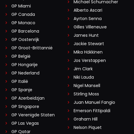
Michael Schumacher
GP Miami
Alberto Ascari
GP Canada
Ayrton Senna
GP Monaco
Gilles Villeneuve
GP Barcelona
James Hunt
GP Oostenrijk
Jackie Stewart
GP Groot-Brittannië
Mika Häkkinen
GP België
Jos Verstappen
GP Hongarije
Jim Clark
GP Nederland
Niki Lauda
GP Italië
Nigel Mansell
GP Spanje
Stirling Moss
GP Azerbeidzjan
Juan Manuel Fangio
GP Singapore
Emerson Fittipaldi
GP Verenigde Staten
Graham Hill
GP Las Vegas
Nelson Piquet
GP Qatar