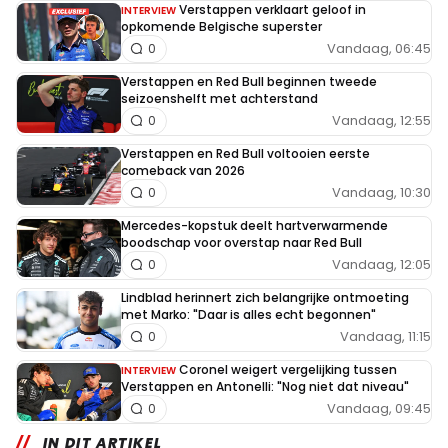
Verstappen verklaart geloof in
INTERVIEW
opkomende Belgische superster
Vandaag, 06:45
0
Verstappen en Red Bull beginnen tweede
seizoenshelft met achterstand
Vandaag, 12:55
0
Verstappen en Red Bull voltooien eerste
comeback van 2026
Vandaag, 10:30
0
Mercedes-kopstuk deelt hartverwarmende
boodschap voor overstap naar Red Bull
Vandaag, 12:05
0
Lindblad herinnert zich belangrijke ontmoeting
met Marko: "Daar is alles echt begonnen"
Vandaag, 11:15
0
Coronel weigert vergelijking tussen
INTERVIEW
Verstappen en Antonelli: "Nog niet dat niveau"
Vandaag, 09:45
0
IN DIT ARTIKEL