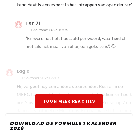
kandidaat is een expert in het intrappen van open deuren"
Ton 71
10 oktober 2025 10:06
“En word het liefst betaald per woord, waarheid of
niet, als het maar van of bij een goksite is”. 😉
Eagle
11 oktober 2025 06:19
Hij vergeet nog een andere stoorzender: Russel in de
MERC haalt toch best wel regematig het podium en heeft
TOON MEER REACTIES
ook 2 overwinningen dit jaar. Max winnen, Russel op 2 en
daarna eventueel de McLarens. En naarmate het seizoen
vordert, zal de spanning verder toenemen in dat team.
DOWNLOAD DE FORMULE 1 KALENDER
Vooral als er eens een weekend bijzit zoals Baku.
2026
Niemand op de grid is mentaal zo sterk als Verstappen. Ik