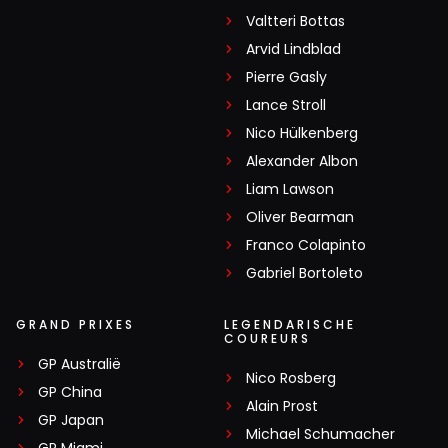
Valtteri Bottas
Arvid Lindblad
Pierre Gasly
Lance Stroll
Nico Hülkenberg
Alexander Albon
Liam Lawson
Oliver Bearman
Franco Colapinto
Gabriel Bortoleto
GRAND PRIXES
LEGENDARISCHE
COUREURS
GP Australië
Nico Rosberg
GP China
Alain Prost
GP Japan
Michael Schumacher
GP Miami