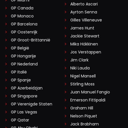
Alberto Ascari
GP Canada
Ayrton Senna
GP Monaco
Gilles Villeneuve
GP Barcelona
James Hunt
GP Oostenrijk
Jackie Stewart
GP Groot-Brittannië
Mika Häkkinen
GP België
Jos Verstappen
GP Hongarije
Jim Clark
GP Nederland
Niki Lauda
GP Italië
Nigel Mansell
GP Spanje
Stirling Moss
GP Azerbeidzjan
Juan Manuel Fangio
GP Singapore
Emerson Fittipaldi
GP Verenigde Staten
Graham Hill
GP Las Vegas
Nelson Piquet
GP Qatar
Jack Brabham
GP Abu Dhabi