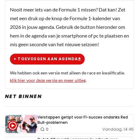
kijk enorm uit naar die laatste 6 races. (De rest van de
Nooit meer iets van de Formule 1 missen? Dat kan! Zet
wereld ook. Ik heb begrepen dat er een run is ontstaan op
met een druk op de knop de Formule 1-kalender van
de kaartjes van de laatste GP. Iedereen hoopt weer op
2026 in jouw agenda. Gebruik de button hieronder om
een slot zoals in 2021)
hem in de agenda van je smartphone of pc te plaatsen en
mis geen seconde van het nieuwe seizoen!
+ TOEVOEGEN AAN AGENDA
We hebben ook een versie met alleen de race en kwalificatie.
klik hier voor deze versie en meer uitleg
.
NET BINNEN
Verstappen getipt voor F1-succes ondanks Red
Bull-problemen
Vandaag, 14:45
0