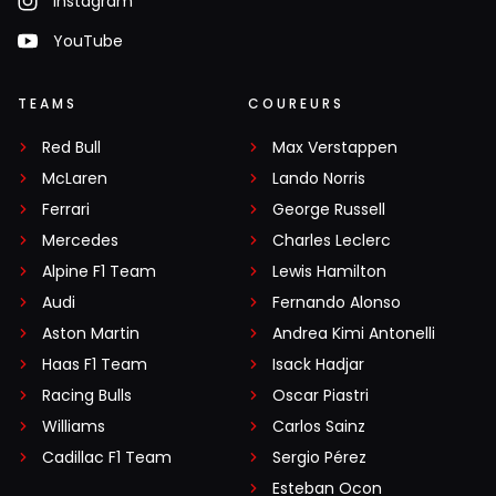
Instagram
YouTube
TEAMS
COUREURS
Red Bull
Max Verstappen
McLaren
Lando Norris
Ferrari
George Russell
Mercedes
Charles Leclerc
Alpine F1 Team
Lewis Hamilton
Audi
Fernando Alonso
Aston Martin
Andrea Kimi Antonelli
Haas F1 Team
Isack Hadjar
Racing Bulls
Oscar Piastri
Williams
Carlos Sainz
Cadillac F1 Team
Sergio Pérez
Esteban Ocon