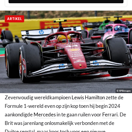
ARTIKEL
© XPBimages
Zevenvoudig wereldkampioen
Lewis Hamilton
zette de
Formule 1-wereld even op zijn kop toen hij begin 2024
aankondigde
Mercedes
in te gaan ruilen voor
Ferrari
. De
Brit was jarenlang onlosmakelijk verbonden met de
Duitse renstal, maar koos toch voor een nieuwe