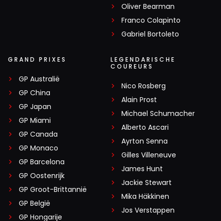
Oliver Bearman
Franco Colapinto
Gabriel Bortoleto
GRAND PRIXES
LEGENDARISCHE
COUREURS
GP Australië
Nico Rosberg
GP China
Alain Prost
GP Japan
Michael Schumacher
GP Miami
Alberto Ascari
GP Canada
Ayrton Senna
GP Monaco
Gilles Villeneuve
GP Barcelona
James Hunt
GP Oostenrijk
Jackie Stewart
GP Groot-Brittannië
Mika Häkkinen
GP België
Jos Verstappen
GP Hongarije