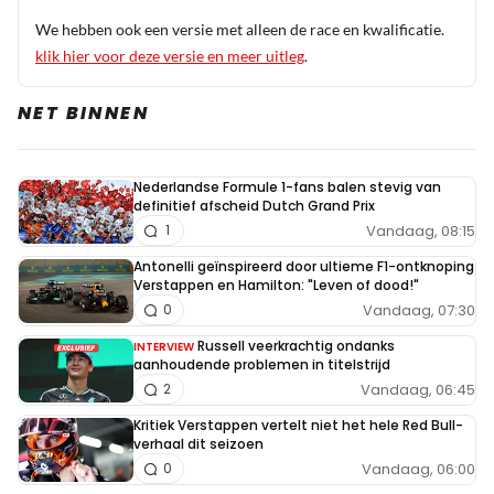
We hebben ook een versie met alleen de race en kwalificatie.
klik hier voor deze versie en meer uitleg
.
NET BINNEN
Nederlandse Formule 1-fans balen stevig van
definitief afscheid Dutch Grand Prix
Vandaag, 08:15
1
Antonelli geïnspireerd door ultieme F1-ontknoping
Verstappen en Hamilton: "Leven of dood!"
Vandaag, 07:30
0
Russell veerkrachtig ondanks
INTERVIEW
aanhoudende problemen in titelstrijd
Vandaag, 06:45
2
Kritiek Verstappen vertelt niet het hele Red Bull-
verhaal dit seizoen
Vandaag, 06:00
0