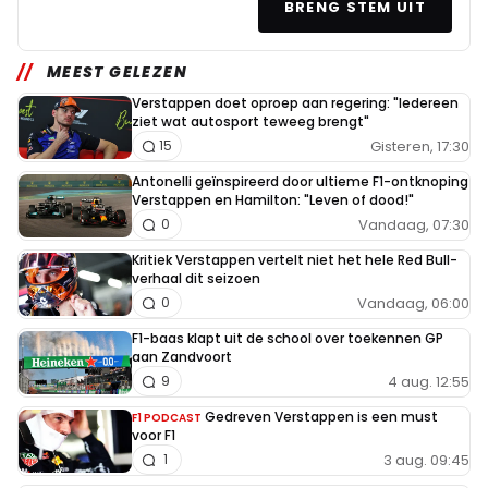
BRENG STEM UIT
MEEST GELEZEN
Verstappen doet oproep aan regering: "Iedereen
ziet wat autosport teweeg brengt"
Gisteren, 17:30
15
Antonelli geïnspireerd door ultieme F1-ontknoping
Verstappen en Hamilton: "Leven of dood!"
Vandaag, 07:30
0
Kritiek Verstappen vertelt niet het hele Red Bull-
verhaal dit seizoen
Vandaag, 06:00
0
F1-baas klapt uit de school over toekennen GP
aan Zandvoort
4 aug. 12:55
9
Gedreven Verstappen is een must
F1 PODCAST
voor F1
3 aug. 09:45
1