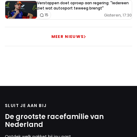
Verstappen doet oproep aan regering: "Iedereen
ziet wat autosport teweeg brengt"
Gisteren, 17:30
15
MEER NIEUWS
SLUIT JE AAN BIJ
De grootste racefamilie van
Nederland
Ontdek welk pakket bij jou past