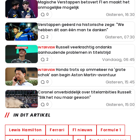
Magische Verstappen betovert F1 en maakt het
onmogelijke mogelijk
Gisteren, 16:30
0
Verstappen geëerd na historische zege: "We
hebben dit aan één man te danken"
Gisteren, 07:30
2
Russell veerkrachtig ondanks
INTERVIEW
aanhoudende problemen in titelstrijd
Vandaag, 06:45
2
Honda trots op ommekeer na 'grote
INTERVIEW
schok' aan begin Aston Martin-avontuur
Gisteren, 15:45
0
Coronel onverbiddelijk over titelambities Russell:
"Slik het nou maar gewoon"
Gisteren, 15:00
0
IN DIT ARTIKEL
Lewis Hamilton
Ferrari
F1 nieuws
Formule 1