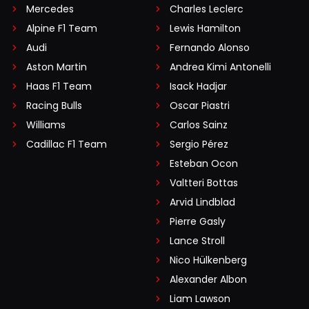
Mercedes
Charles Leclerc
Alpine F1 Team
Lewis Hamilton
Audi
Fernando Alonso
Aston Martin
Andrea Kimi Antonelli
Haas F1 Team
Isack Hadjar
Racing Bulls
Oscar Piastri
Williams
Carlos Sainz
Cadillac F1 Team
Sergio Pérez
Esteban Ocon
Valtteri Bottas
Arvid Lindblad
Pierre Gasly
Lance Stroll
Nico Hülkenberg
Alexander Albon
Liam Lawson