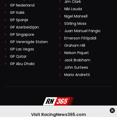
Jim Clark
GP Nederland
Niki Lauda
GP Italië
Nigel Mansell
GP Spanje
Stirling Moss
GP Azerbeidzjan
Juan Manuel Fangio
GP Singapore
Emerson Fittipaldi
GP Verenigde Staten
Graham Hill
GP Las Vegas
Nelson Piquet
GP Qatar
Jack Brabham
GP Abu Dhabi
John Surtees
Mario Andretti
Visit RacingNews365.com