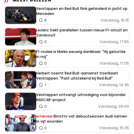
Verstappen en Red Bull flink gehinderd in jacht op
Mercedes
Vandaag, 16:15
8
Leclerc trekt parallellen tussen nieuw F1-circuit en
Zandvoort
Vandaag, 17:55
0
F1-rookie is Marko eeuwig dankbaar: "Hij geloofde
in mij"
Vandaag, 17:05
0
Herbert noemt Red Bull-aanwinst troefkaart
Verstappen: "Past uitstekend bij Red Bull"
Vandaag, 14:35
1
Verstappen ontvangt uitnodiging voor bijzonder
NASCAR-project
Vandaag, 09:00
0
Binotto vat debuutseizoen Audi samen
INTERVIEW
in vijf woorden
Vandaag, 15:25
0