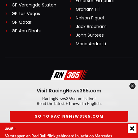
Emerson Fittipaldi
GP Verenigde Staten
Graham Hill
GP Las Vegas
Nelson Piquet
GP Qatar
Jack Brabham
GP Abu Dhabi
John Surtees
Mario Andretti
Visit RacingNews365.com
Disclaimer
Algemene voorwaarden
RacingNews365.com is live!
Privacy Policy
Created by On Your Marks
Read the latest F1 news in English.
Privacy manager
Kansspeluitingen
GO TO RACINGNEWS365.COM
© 2026 RacingNews365. Alle rechten voorbehouden
2026
Don't show again
Verstappen en Red Bull flink gehinderd in jacht op Mercedes