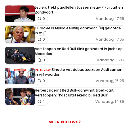
Leclerc trekt parallellen tussen nieuw F1-circuit en
Zandvoort
Vandaag, 17:55
0
F1-rookie is Marko eeuwig dankbaar: "Hij geloofde
in mij"
Vandaag, 17:05
0
Verstappen en Red Bull flink gehinderd in jacht op
Mercedes
Vandaag, 16:15
8
Binotto vat debuutseizoen Audi samen
INTERVIEW
in vijf woorden
Vandaag, 15:25
0
Herbert noemt Red Bull-aanwinst troefkaart
Verstappen: "Past uitstekend bij Red Bull"
Vandaag, 14:35
1
MEER NIEUWS