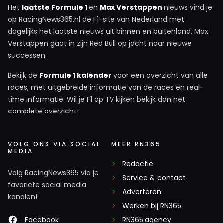
Het
laatste Formule 1
en
Max Verstappen
nieuws vind je
op RacingNews365.nl de F1-site van Nederland met
dagelijks het laatste nieuws uit binnen en buitenland. Max
Verstappen gaat in zijn Red Bull op jacht naar nieuwe
successen.
Bekijk de
Formule 1 kalender
voor een overzicht van alle
races, met uitgebreide informatie van de races en real-
time informatie. Wil je F1 op TV kijken bekijk dan het
complete overzicht!
VOLG ONS VIA SOCIAL
MEER RN365
MEDIA
Redactie
Volg RacingNews365 via je
Service & contact
favoriete social media
Adverteren
kanalen!
Werken bij RN365
Facebook
RN365.agency