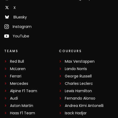
X
Bluesky
Instagram
YouTube
TEAMS
COUREURS
Red Bull
Max Verstappen
McLaren
Lando Norris
Ferrari
George Russell
Mercedes
Charles Leclerc
Alpine F1 Team
Lewis Hamilton
Audi
Fernando Alonso
Aston Martin
Andrea Kimi Antonelli
Haas F1 Team
Isack Hadjar