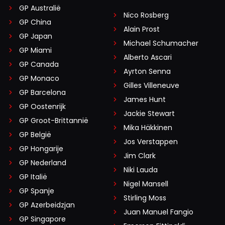
GP Australië
Nico Rosberg
GP China
Alain Prost
GP Japan
Michael Schumacher
GP Miami
Alberto Ascari
GP Canada
Ayrton Senna
GP Monaco
Gilles Villeneuve
GP Barcelona
James Hunt
GP Oostenrijk
Jackie Stewart
GP Groot-Brittannië
Mika Häkkinen
GP België
Jos Verstappen
GP Hongarije
Jim Clark
GP Nederland
Niki Lauda
GP Italië
Nigel Mansell
GP Spanje
Stirling Moss
GP Azerbeidzjan
Juan Manuel Fangio
GP Singapore