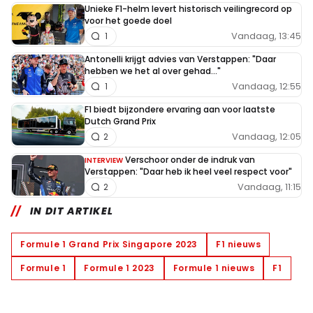
Unieke F1-helm levert historisch veilingrecord op
voor het goede doel
Vandaag, 13:45
1
Antonelli krijgt advies van Verstappen: "Daar
hebben we het al over gehad..."
Vandaag, 12:55
1
F1 biedt bijzondere ervaring aan voor laatste
Dutch Grand Prix
Vandaag, 12:05
2
Verschoor onder de indruk van
INTERVIEW
Verstappen: "Daar heb ik heel veel respect voor"
Vandaag, 11:15
2
IN DIT ARTIKEL
Formule 1 Grand Prix Singapore 2023
F1 nieuws
Formule 1
Formule 1 2023
Formule 1 nieuws
F1