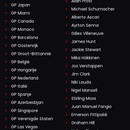
Alain Prost
GP Japan
Michael Schumacher
GP Miami
Alberto Ascari
GP Canada
Ayrton Senna
GP Monaco
Gilles Villeneuve
GP Barcelona
James Hunt
GP Oostenrijk
Jackie Stewart
GP Groot-Brittannië
Mika Häkkinen
GP België
Jos Verstappen
GP Hongarije
Jim Clark
GP Nederland
Niki Lauda
GP Italië
Nigel Mansell
GP Spanje
Stirling Moss
GP Azerbeidzjan
Juan Manuel Fangio
GP Singapore
Emerson Fittipaldi
GP Verenigde Staten
Graham Hill
GP Las Vegas