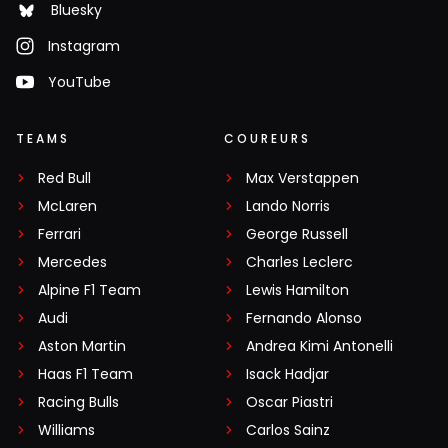
Bluesky
Instagram
YouTube
TEAMS
COUREURS
Red Bull
Max Verstappen
McLaren
Lando Norris
Ferrari
George Russell
Mercedes
Charles Leclerc
Alpine F1 Team
Lewis Hamilton
Audi
Fernando Alonso
Aston Martin
Andrea Kimi Antonelli
Haas F1 Team
Isack Hadjar
Racing Bulls
Oscar Piastri
Williams
Carlos Sainz