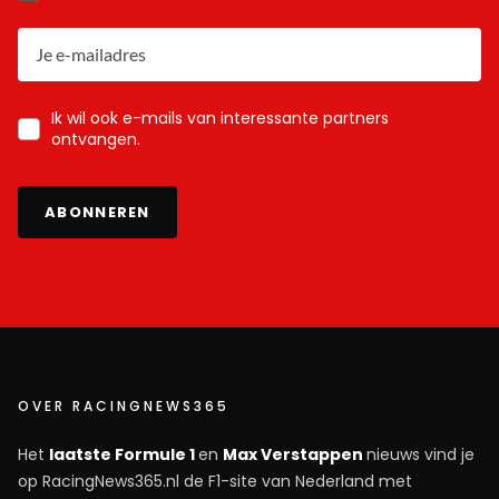
Ik wil ook e-mails van interessante partners
ontvangen.
ABONNEREN
OVER RACINGNEWS365
Het
laatste Formule 1
en
Max Verstappen
nieuws vind je
op RacingNews365.nl de F1-site van Nederland met