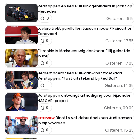
2019?
Verstappen en Red Bull flink gehinderd in jacht op
Mercedes
Gisteren, 16:15
10
Leclerc trekt parallellen tussen nieuw F1-circuit en
Zandvoort
Gisteren, 17:55
0
F1-rookie is Marko eeuwig dankbaar: "Hij geloofde
in mij"
Gisteren, 17:05
0
Herbert noemt Red Bull-aanwinst troefkaart
Verstappen: "Past uitstekend bij Red Bull"
Gisteren, 14:35
1
Verstappen ontvangt uitnodiging voor bijzonder
NASCAR-project
Gisteren, 09:00
0
Binotto vat debuutseizoen Audi samen
INTERVIEW
in vijf woorden
Gisteren, 15:25
0