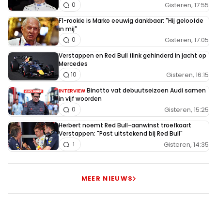
Gisteren, 17:55
0
F1-rookie is Marko eeuwig dankbaar: "Hij geloofde
in mij"
Gisteren, 17:05
0
Verstappen en Red Bull flink gehinderd in jacht op
Mercedes
Gisteren, 16:15
10
Binotto vat debuutseizoen Audi samen
INTERVIEW
in vijf woorden
Gisteren, 15:25
0
Herbert noemt Red Bull-aanwinst troefkaart
Verstappen: "Past uitstekend bij Red Bull"
Gisteren, 14:35
1
MEER NIEUWS