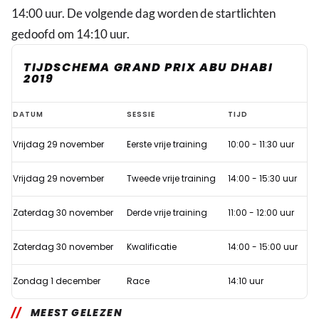
14:00 uur. De volgende dag worden de startlichten
gedoofd om 14:10 uur.
TIJDSCHEMA GRAND PRIX ABU DHABI
2019
Hoe
DATUM
SESSIE
TIJD
laat
Vrijdag 29 november
Eerste vrije training
10:00 - 11:30 uur
begint
de
Vrijdag 29 november
Tweede vrije training
14:00 - 15:30 uur
Formule
1
Zaterdag 30 november
Derde vrije training
11:00 - 12:00 uur
Grand
Zaterdag 30 november
Kwalificatie
14:00 - 15:00 uur
Prix
van
Zondag 1 december
Race
14:10 uur
Abu
Dhabi
MEEST GELEZEN