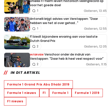
Unieke F1-helm levert historisch veilingrecord op
voor het goede doel
Gisteren, 13:45
1
Antonelli krijgt advies van Verstappen: "Daar
hebben we het al over gehad..."
Gisteren, 12:55
1
F1 biedt bijzondere ervaring aan voor laatste
Dutch Grand Prix
Gisteren, 12:05
2
Verschoor onder de indruk van
INTERVIEW
Verstappen: "Daar heb ik heel veel respect voor"
Gisteren, 11:15
2
IN DIT ARTIKEL
Formule 1 Grand Prix Abu Dhabi 2019
Formule 1 nieuws
F1
Formule 1
Formule 1 2019
F1 nieuws