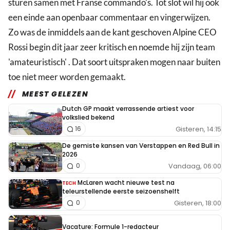
sturen samen met Franse commando's. Tot slot wil hij ook
een einde aan openbaar commentaar en vingerwijzen.
Zo was de inmiddels aan de kant geschoven Alpine CEO
Rossi begin dit jaar zeer kritisch en noemde hij zijn team
'amateuristisch' . Dat soort uitspraken mogen naar buiten
toe niet meer worden gemaakt.
MEEST GELEZEN
Dutch GP maakt verrassende artiest voor
volkslied bekend
Gisteren, 14:15
16
De gemiste kansen van Verstappen en Red Bull in
2026
Vandaag, 06:00
0
McLaren wacht nieuwe test na
TECH
teleurstellende eerste seizoenshelft
Gisteren, 18:00
0
Vacature: Formule 1-redacteur