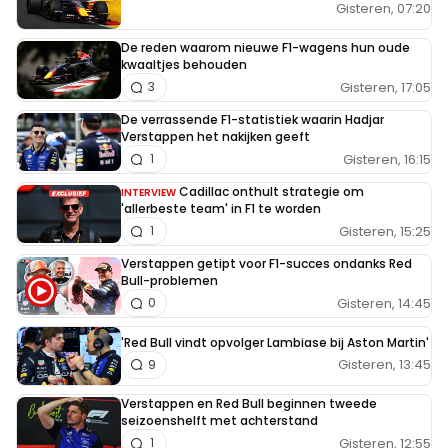
Gisteren, 07:20
De reden waarom nieuwe F1-wagens hun oude
kwaaltjes behouden
Gisteren, 17:05
3
De verrassende F1-statistiek waarin Hadjar
Verstappen het nakijken geeft
Gisteren, 16:15
1
Cadillac onthult strategie om
INTERVIEW
'allerbeste team' in F1 te worden
Gisteren, 15:25
1
Verstappen getipt voor F1-succes ondanks Red
Bull-problemen
Gisteren, 14:45
0
'Red Bull vindt opvolger Lambiase bij Aston Martin'
Gisteren, 13:45
9
Verstappen en Red Bull beginnen tweede
seizoenshelft met achterstand
Gisteren, 12:55
1