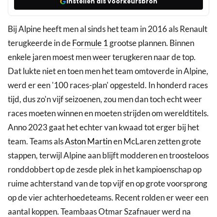
Instellen als voorkeursbron
Bij Alpine heeft men al sinds het team in 2016 als Renault
terugkeerde in de
Formule 1
grootse plannen. Binnen
enkele jaren moest men weer terugkeren naar de top.
Dat lukte niet en toen men het team omtoverde in Alpine,
werd er een '100 races-plan' opgesteld. In honderd races
tijd, dus zo'n vijf seizoenen, zou men dan toch echt weer
races moeten winnen en moeten strijden om wereldtitels.
Anno 2023 gaat het echter van kwaad tot erger bij het
team. Teams als
Aston Martin
en McLaren zetten grote
stappen, terwijl Alpine aan blijft modderen en troosteloos
ronddobbert op de zesde plek in het kampioenschap op
ruime achterstand van de top vijf en op grote voorsprong
op de vier achterhoedeteams. Recent rolden er weer een
aantal koppen. Teambaas Otmar Szafnauer werd na