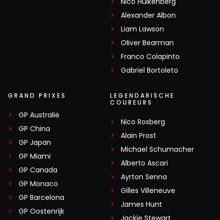
Nico Hülkenberg
Alexander Albon
Liam Lawson
Oliver Bearman
Franco Colapinto
Gabriel Bortoleto
GRAND PRIXES
LEGENDARISCHE
COUREURS
GP Australië
Nico Rosberg
GP China
Alain Prost
GP Japan
Michael Schumacher
GP Miami
Alberto Ascari
GP Canada
Ayrton Senna
GP Monaco
Gilles Villeneuve
GP Barcelona
James Hunt
GP Oostenrijk
Jackie Stewart