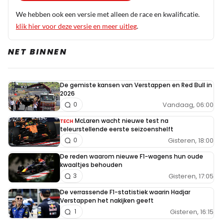
We hebben ook een versie met alleen de race en kwalificatie.
klik hier voor deze versie en meer uitleg
.
NET BINNEN
De gemiste kansen van Verstappen en Red Bull in
2026
Vandaag, 06:00
0
McLaren wacht nieuwe test na
TECH
teleurstellende eerste seizoenshelft
Gisteren, 18:00
0
De reden waarom nieuwe F1-wagens hun oude
kwaaltjes behouden
Gisteren, 17:05
3
De verrassende F1-statistiek waarin Hadjar
Verstappen het nakijken geeft
Gisteren, 16:15
1