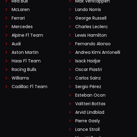
Red Bull
Max Verstappen
McLaren
Lando Norris
Ferrari
George Russell
Mercedes
Charles Leclerc
Alpine F1 Team
Lewis Hamilton
Audi
Fernando Alonso
Aston Martin
Andrea Kimi Antonelli
Haas F1 Team
Isack Hadjar
Racing Bulls
Oscar Piastri
Williams
Carlos Sainz
Cadillac F1 Team
Sergio Pérez
Esteban Ocon
Valtteri Bottas
Arvid Lindblad
Pierre Gasly
Lance Stroll