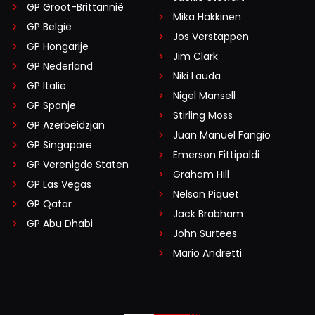
GP Groot-Brittannië
Mika Häkkinen
GP België
Jos Verstappen
GP Hongarije
Jim Clark
GP Nederland
Niki Lauda
GP Italië
Nigel Mansell
GP Spanje
Stirling Moss
GP Azerbeidzjan
Juan Manuel Fangio
GP Singapore
Emerson Fittipaldi
GP Verenigde Staten
Graham Hill
GP Las Vegas
Nelson Piquet
GP Qatar
Jack Brabham
GP Abu Dhabi
John Surtees
Mario Andretti