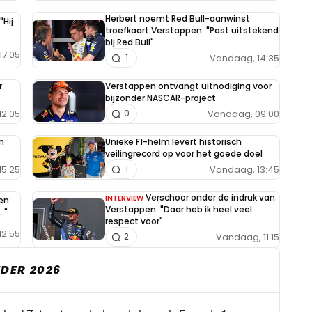
Herbert noemt Red Bull-aanwinst
"Hij
troefkaart Verstappen: "Past uitstekend
bij Red Bull"
17:05
Vandaag, 14:35
1
r
Verstappen ontvangt uitnodiging voor
bijzonder NASCAR-project
12:05
Vandaag, 09:00
0
n
Unieke F1-helm levert historisch
veilingrecord op voor het goede doel
15:25
Vandaag, 13:45
1
Verschoor onder de indruk van
INTERVIEW
en:
Verstappen: "Daar heb ik heel veel
."
respect voor"
12:55
Vandaag, 11:15
2
DER 2026