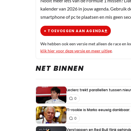
Nooit meer iets van de Formule 1 missen? Da
kalender van 2026 in jouw agenda. Gebruik d
smartphone of pc te plaatsen en mis geen se
+ TOEVOEGEN AAN AGENDA
We hebben ook een versie met alleen de race en kwa
klik hier voor deze versie en meer uitleg
.
NET BINNEN
Leclerc trekt parallellen tussen nie
0
F1-rookie is Marko eeuwig dankbaar: "
0
Verstappen en Red Bull flink gehind