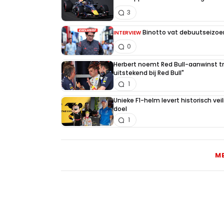
3
Binotto vat debuutseizoen
INTERVIEW
0
Herbert noemt Red Bull-aanwinst tr
uitstekend bij Red Bull"
1
Unieke F1-helm levert historisch ve
doel
1
M