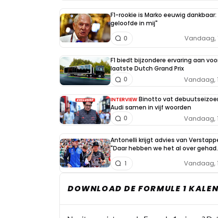
F1-rookie is Marko eeuwig dankbaar: 
geloofde in mij"
Vandaag, 
0
F1 biedt bijzondere ervaring aan voo
laatste Dutch Grand Prix
Vandaag, 
0
Binotto vat debuutseizoe
INTERVIEW
Audi samen in vijf woorden
Vandaag, 
0
Antonelli krijgt advies van Verstapp
"Daar hebben we het al over gehad..
Vandaag, 
1
DOWNLOAD DE FORMULE 1 KALEN