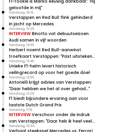
F1-rookie is Marko eeuwig dankbaar: "Hij
geloofde in mij"
Vandaag, 16:15
Verstappen en Red Bull flink gehinderd
in jacht op Mercedes
Vandaag, 15:25
INTERVIEW
Binotto vat debuutseizoen
Audi samen in vijf woorden
Vandaag, 14:35
Herbert noemt Red Bull-aanwinst
troefkaart Verstappen: "Past uitstekend
Vandaag, 13:45
bij Red Bull"
Unieke F1-helm levert historisch
veilingrecord op voor het goede doel
Vandaag, 12:55
Antonelli krijgt advies van Verstappen:
"Daar hebben we het al over gehad..."
Vandaag, 12:05
F1 biedt bijzondere ervaring aan voor
laatste Dutch Grand Prix
Vandaag, 11:15
INTERVIEW
Verschoor onder de indruk
van Verstappen: "Daar heb ik heel veel
Vandaag, 10:30
respect voor"
Verbaal steekspel Mercedes vs. Ferrari