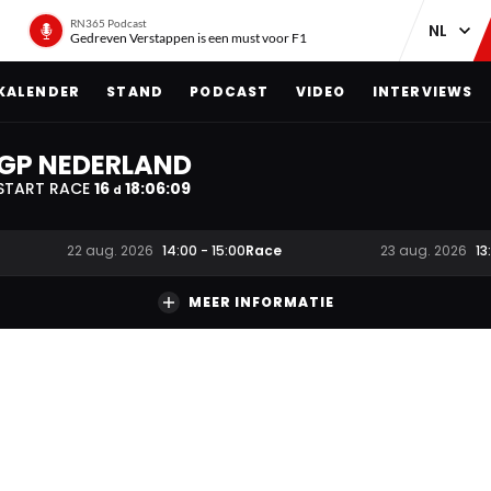
RN365 Podcast
Gedreven Verstappen is een must voor F1
KALENDER
STAND
PODCAST
VIDEO
INTERVIEWS
GP NEDERLAND
START RACE
16
18
:
06
:
08
d
Race
22 aug. 2026
14:00
-
15:00
23 aug. 2026
13
MEER INFORMATIE