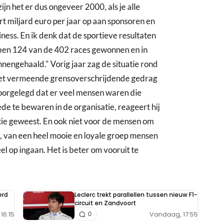
n het er dus ongeveer 2000, als je alle
rt miljard euro per jaar op aan sponsoren en
ess. En ik denk dat de sportieve resultaten
ebben 124 van de 402 races gewonnen en in
engehaald." Vorig jaar zag de situatie rond
r het vermeende grensoverschrijdende gedrag
oorgelegd dat er veel mensen waren die
de te bewaren in de organisatie, reageert hij
optie geweest. En ook niet voor de mensen om
ld, van een heel mooie en loyale groep mensen
eel op ingaan. Het is beter om vooruit te
erd
Leclerc trekt parallellen tussen nieuw F1-
circuit en Zandvoort
16:15
Vandaag, 17:55
0