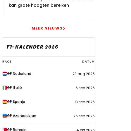
kan grote hoogten bereiken
MEER NIEUWS
F1-KALENDER 2026
F1-
RACE
DATUM
kalender
GP Nederland
23 aug 2026
2026
GP Italië
6 sep 2026
GP Spanje
13 sep 2026
GP Azerbeidzjan
26 sep 2026
GP Bahrein
4 okt 2026