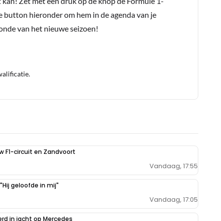
t kan! Zet met een druk op de knop de Formule 1-
e button hieronder om hem in de agenda van je
conde van het nieuwe seizoen!
lificatie.
uw F1-circuit en Zandvoort
Vandaag, 17:55
Hij geloofde in mij"
Vandaag, 17:05
erd in jacht op Mercedes