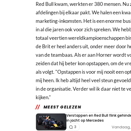
Red Bull kwam, werkten er 380 mensen. Nu zij
afdelingen bij elkaar pakt. We halen een kwa
marketing-inkomsten. Het is een enorme busin
in al die jaren ook voor zich spreken. We h
totaal veertien wereldkampioenschappen binn
de Brit er heel anders uit, onder meer doo
van de teambaas. Als er aan Horner wordt v
zeiden dat hij beter kon opstappen, om de vre
als volgt. "Opstappen is voor mij nooit een 
mij heen. Ik heb altijd heel veel steun gevoe
in de organisatie. Verder wil ik daar niet te v
kijken."
MEEST GELEZEN
Verstappen en Red Bull flink gehind
in jacht op Mercedes
Vandaag, 
3