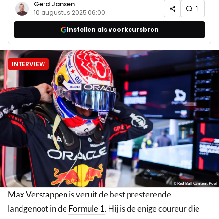
Gerd Jansen
1
10 augustus 2025 06:00
Instellen als voorkeursbron
INTERVIEW
© Red Bull Content Pool
Max Verstappen
is veruit de best presterende
landgenoot in de
Formule 1
. Hij is de enige coureur die