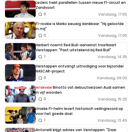
Leclerc trekt parallellen tussen nieuw F1-circuit en
Zandvoort
Vandaag, 17:55
0
F1-rookie is Marko eeuwig dankbaar: "Hij geloofde
in mij"
Vandaag, 17:05
0
Herbert noemt Red Bull-aanwinst troefkaart
Verstappen: "Past uitstekend bij Red Bull"
Vandaag, 14:35
1
Verstappen ontvangt uitnodiging voor bijzonder
NASCAR-project
Vandaag, 09:00
0
Binotto vat debuutseizoen Audi samen
INTERVIEW
in vijf woorden
Vandaag, 15:25
0
Unieke F1-helm levert historisch veilingrecord op
voor het goede doel
Vandaag, 13:45
1
Antonelli krijgt advies van Verstappen: "Daar