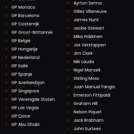
Ayrton Senna
GP Monaco
Gilles Villeneuve
GP Barcelona
James Hunt
GP Oostenrijk
Jackie Stewart
GP Groot-Brittannië
Mika Häkkinen
GP België
Jos Verstappen
GP Hongarije
Jim Clark
GP Nederland
Niki Lauda
GP Italië
Nigel Mansell
GP Spanje
Stirling Moss
GP Azerbeidzjan
Juan Manuel Fangio
GP Singapore
Emerson Fittipaldi
GP Verenigde Staten
Graham Hill
GP Las Vegas
Nelson Piquet
GP Qatar
Jack Brabham
GP Abu Dhabi
John Surtees