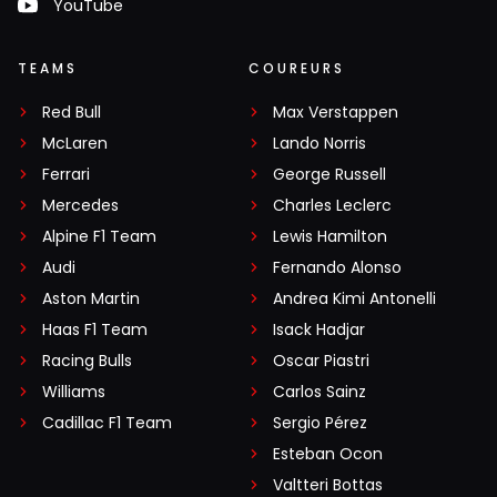
YouTube
TEAMS
COUREURS
Red Bull
Max Verstappen
McLaren
Lando Norris
Ferrari
George Russell
Mercedes
Charles Leclerc
Alpine F1 Team
Lewis Hamilton
Audi
Fernando Alonso
Aston Martin
Andrea Kimi Antonelli
Haas F1 Team
Isack Hadjar
Racing Bulls
Oscar Piastri
Williams
Carlos Sainz
Cadillac F1 Team
Sergio Pérez
Esteban Ocon
Valtteri Bottas