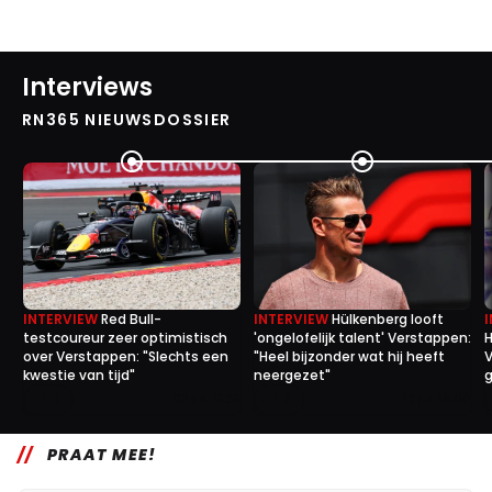
Interviews
RN365 NIEUWSDOSSIER
INTERVIEW
Red Bull-
INTERVIEW
Hülkenberg looft
testcoureur zeer optimistisch
'ongelofelijk talent' Verstappen:
H
over Verstappen: "Slechts een
"Heel bijzonder wat hij heeft
V
kwestie van tijd"
neergezet"
g
1
0
23 jul. 17:25
12 jul. 16:00
PRAAT MEE!