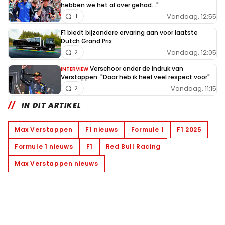
hebben we het al over gehad..."
Vandaag, 12:55
1
F1 biedt bijzondere ervaring aan voor laatste
Dutch Grand Prix
Vandaag, 12:05
2
Verschoor onder de indruk van
INTERVIEW
Verstappen: "Daar heb ik heel veel respect voor"
Vandaag, 11:15
2
IN DIT ARTIKEL
Max Verstappen
F1 nieuws
Formule 1
F1 2025
Formule 1 nieuws
F1
Red Bull Racing
Max Verstappen nieuws