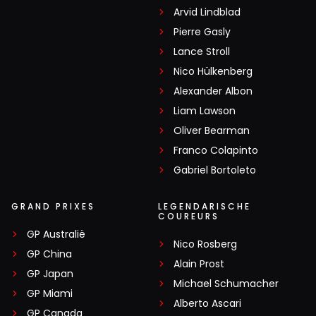
Arvid Lindblad
Pierre Gasly
Lance Stroll
Nico Hülkenberg
Alexander Albon
Liam Lawson
Oliver Bearman
Franco Colapinto
Gabriel Bortoleto
GRAND PRIXES
LEGENDARISCHE
COUREURS
GP Australië
Nico Rosberg
GP China
Alain Prost
GP Japan
Michael Schumacher
GP Miami
Alberto Ascari
GP Canada