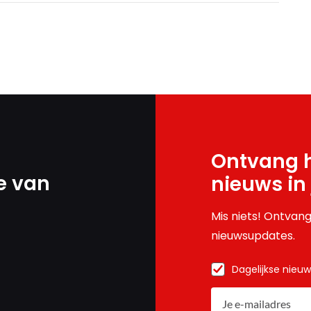
Ontvang h
e van
nieuws in
Mis niets! Ontvang
nieuwsupdates.
Dagelijkse nieu