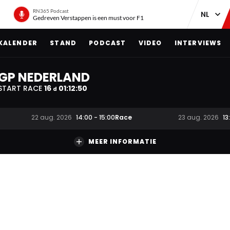
RN365 Podcast
Gedreven Verstappen is een must voor F1
KALENDER
STAND
PODCAST
VIDEO
INTERVIEWS
GP NEDERLAND
START RACE
16
01
:
12
:
49
d
Race
22 aug. 2026
14:00
-
15:00
23 aug. 2026
13
MEER INFORMATIE