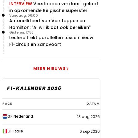
INTERVIEW
Verstappen verklaart geloof
in opkomende Belgische superster
Vandaag, 06:00
Antonelli leert van Verstappen en
Hamilton: "Al wil ik dat ook bereiken"
Gisteren, 17:55
Leclerc trekt parallellen tussen nieuw
F1-circuit en Zandvoort
MEER NIEUWS
F1-KALENDER 2026
F1-
RACE
DATUM
kalender
GP Nederland
23 aug 2026
2026
GP Italië
6 sep 2026