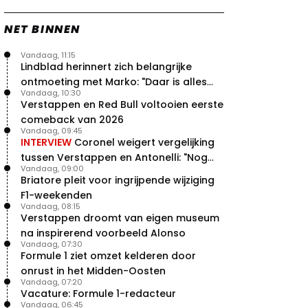
NET BINNEN
Vandaag, 11:15
Lindblad herinnert zich belangrijke
ontmoeting met Marko: "Daar is alles
Vandaag, 10:30
echt begonnen"
Verstappen en Red Bull voltooien eerste
comeback van 2026
Vandaag, 09:45
INTERVIEW
Coronel weigert vergelijking
tussen Verstappen en Antonelli: "Nog
Vandaag, 09:00
niet dat niveau"
Briatore pleit voor ingrijpende wijziging
F1-weekenden
Vandaag, 08:15
Verstappen droomt van eigen museum
na inspirerend voorbeeld Alonso
Vandaag, 07:30
Formule 1 ziet omzet kelderen door
onrust in het Midden-Oosten
Vandaag, 07:20
Vacature: Formule 1-redacteur
Vandaag, 06:45