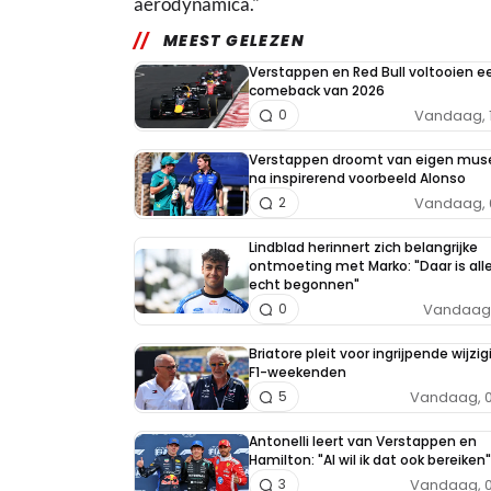
aerodynamica."
MEEST GELEZEN
Verstappen en Red Bull voltooien e
comeback van 2026
Vandaag, 
0
Verstappen droomt van eigen mu
na inspirerend voorbeeld Alonso
Vandaag, 
2
Lindblad herinnert zich belangrijke
ontmoeting met Marko: "Daar is all
echt begonnen"
Vandaag, 
0
Briatore pleit voor ingrijpende wijzig
F1-weekenden
Vandaag, 0
5
Antonelli leert van Verstappen en
Hamilton: "Al wil ik dat ook bereiken"
Vandaag, 0
3