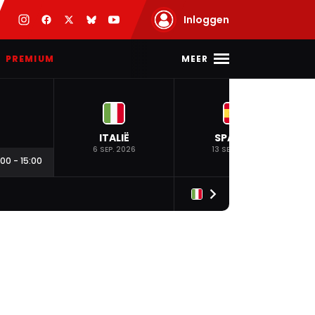
Inloggen
MEER
PREMIUM
ITALIË
SPANJE
6 SEP. 2026
13 SEP. 2026
:00
-
15:00