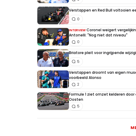
Verstappen en Red Bull voltooien 
0
Coronel weigert vergelijk
INTERVIEW
Antonelli: "Nog niet dat niveau"
0
Briatore pleit voor ingrijpende wijz
5
Verstappen droomt van eigen muse
voorbeeld Alonso
2
Formule 1 ziet omzet kelderen door
Oosten
5
M