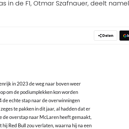
 in de F1, Otmar Szafnauer, deelt nameli
Delen
I
enrijk in 2023 de weg naar boven weer
volop om de podiumplekken kon worden
4 de echte stap naar de overwinningen
eges te pakken in dit jaar, al hadden dat er
ie de overstap naar McLaren heeft gemaakt,
 hij
Red Bull
zou verlaten, waarna hij na een