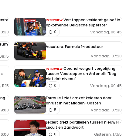
erste
Verstappen verklaart geloof in
INTERVIEW
opkomende Belgische superster
10:30
Vandaag, 06:45
0
seum
Vacature: Formule 1-redacteur
Vandaag, 07:20
08:15
Coronel weigert vergelijking
INTERVIEW
es
tussen Verstappen en Antonelli: "Nog
niet dat niveau"
11:15
Vandaag, 09:45
0
ing
Formule 1 ziet omzet kelderen door
onrust in het Midden-Oosten
9:00
Vandaag, 07:30
5
Leclerc trekt parallellen tussen nieuw F1-
circuit en Zandvoort
6:00
Gisteren, 17:55
0