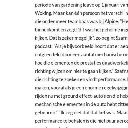
periode van gardening leave op 1 januari van d
Woking. Maar kan één persoon het verschil 
die onder meer teambaas was bij
Alpine
. "H
binnenkomt en zegt: 'dit was het geheime ingre
kijken. Dat is zeker mogelijk", zo begint Szaf
podcast. "Als je bijvoorbeeld hoort dat er 
ontgrendeld door een aantal mechanische on
hoe die elementen de prestaties daadwerkelij
richting wijzen om hier te gaan kijken." Szafn
die richting te zoeken en vindt performance.
maken, vooral als je een enorme regelwijzigi
rijden nu met ground effect-auto's en die he
mechanische elementen in de auto hebt zitte
gebeuren." "Ik zeg niet dat dat het was. Maar
performance te behalen is die niet puur aerod