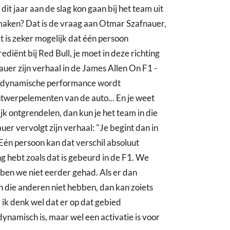
it jaar aan de slag kon gaan bij het team uit
maken? Dat is de vraag aan Otmar Szafnauer,
et is zeker mogelijk dat één persoon
diënt bij Red Bull, je moet in deze richting
nauer zijn verhaal in de James Allen On F1 -
aeodynamische performance wordt
twerpelementen van de auto... En je weet
k ontgrendelen, dan kun je het team in die
auer vervolgt zijn verhaal: "Je begint dan in
 Eén persoon kan dat verschil absoluut
ng hebt zoals dat is gebeurd in de F1. We
bben we niet eerder gehad. Als er dan
n die anderen niet hebben, dan kan zoiets
 ik denk wel dat er op dat gebied
ynamisch is, maar wel een activatie is voor