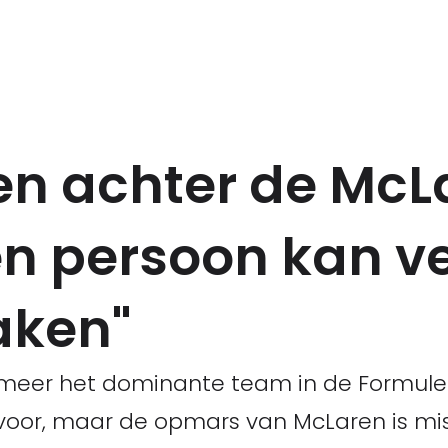
den achter de Mc
n persoon kan ve
aken"
r meer het dominante team in de Formule 1
voor, maar de opmars van McLaren is mis