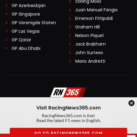
Stirling Moss
GP Azerbeidzjan
Juan Manuel Fangio
GP Singapore
Emerson Fittipaldi
GP Verenigde Staten
Graham Hill
GP Las Vegas
Nelson Piquet
GP Qatar
Jack Brabham
GP Abu Dhabi
John Surtees
Mario Andretti
Visit RacingNews365.com
Disclaimer
Algemene voorwaarden
RacingNews365.com is live!
Privacy Policy
Created by On Your Marks
Read the latest F1 news in English.
Privacy manager
Kansspeluitingen
GO TO RACINGNEWS365.COM