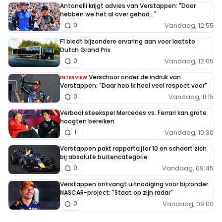
Antonelli krijgt advies van Verstappen: "Daar
hebben we het al over gehad..."
Vandaag, 12:55
0
F1 biedt bijzondere ervaring aan voor laatste
Dutch Grand Prix
Vandaag, 12:05
0
Verschoor onder de indruk van
INTERVIEW
Verstappen: "Daar heb ik heel veel respect voor"
Vandaag, 11:15
0
Verbaal steekspel Mercedes vs. Ferrari kan grote
hoogten bereiken
Vandaag, 10:30
1
Verstappen pakt rapportcijfer 10 en schaart zich
bij absolute buitencategorie
Vandaag, 09:45
0
Verstappen ontvangt uitnodiging voor bijzonder
NASCAR-project: "Staat op zijn radar"
Vandaag, 09:00
0