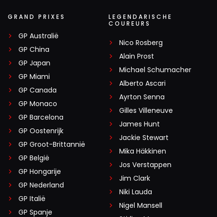
GRAND PRIXES
LEGENDARISCHE
COUREURS
GP Australië
Nico Rosberg
GP China
Alain Prost
GP Japan
Michael Schumacher
GP Miami
Alberto Ascari
GP Canada
Ayrton Senna
GP Monaco
Gilles Villeneuve
GP Barcelona
James Hunt
GP Oostenrijk
Jackie Stewart
GP Groot-Brittannië
Mika Häkkinen
GP België
Jos Verstappen
GP Hongarije
Jim Clark
GP Nederland
Niki Lauda
GP Italië
Nigel Mansell
GP Spanje