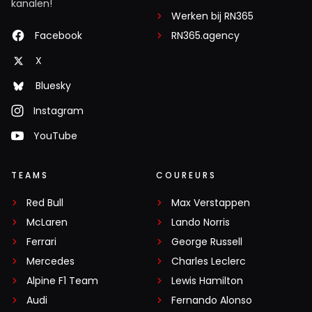
kanalen!
Werken bij RN365
Facebook
RN365.agency
X
Bluesky
Instagram
YouTube
TEAMS
COUREURS
Red Bull
Max Verstappen
McLaren
Lando Norris
Ferrari
George Russell
Mercedes
Charles Leclerc
Alpine F1 Team
Lewis Hamilton
Audi
Fernando Alonso