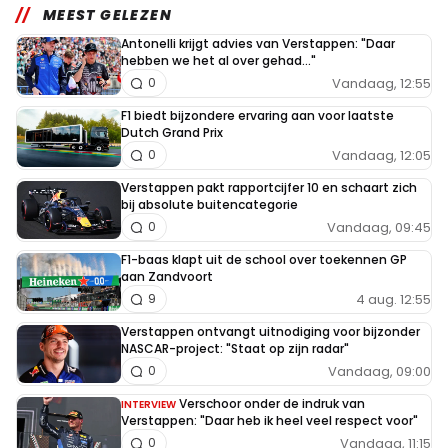
MEEST GELEZEN
Antonelli krijgt advies van Verstappen: "Daar
hebben we het al over gehad..."
Vandaag, 12:55
0
F1 biedt bijzondere ervaring aan voor laatste
Dutch Grand Prix
Vandaag, 12:05
0
Verstappen pakt rapportcijfer 10 en schaart zich
bij absolute buitencategorie
Vandaag, 09:45
0
F1-baas klapt uit de school over toekennen GP
aan Zandvoort
4 aug. 12:55
9
Verstappen ontvangt uitnodiging voor bijzonder
NASCAR-project: "Staat op zijn radar"
Vandaag, 09:00
0
Verschoor onder de indruk van
INTERVIEW
Verstappen: "Daar heb ik heel veel respect voor"
Vandaag, 11:15
0