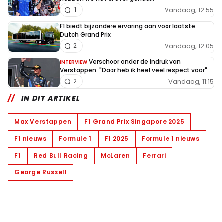
Vandaag, 12:55
1
F1 biedt bijzondere ervaring aan voor laatste
Dutch Grand Prix
Vandaag, 12:05
2
Verschoor onder de indruk van
INTERVIEW
Verstappen: "Daar heb ik heel veel respect voor"
Vandaag, 11:15
2
IN DIT ARTIKEL
Max Verstappen
F1 Grand Prix Singapore 2025
F1 nieuws
Formule 1
F1 2025
Formule 1 nieuws
F1
Red Bull Racing
McLaren
Ferrari
George Russell