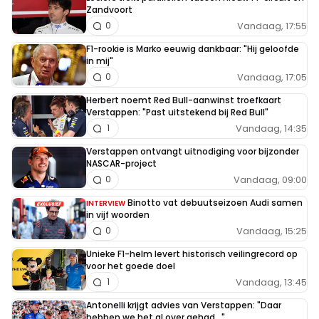
Zandvoort
Vandaag, 17:55
0
F1-rookie is Marko eeuwig dankbaar: "Hij geloofde
in mij"
Vandaag, 17:05
0
Herbert noemt Red Bull-aanwinst troefkaart
Verstappen: "Past uitstekend bij Red Bull"
Vandaag, 14:35
1
Verstappen ontvangt uitnodiging voor bijzonder
NASCAR-project
Vandaag, 09:00
0
Binotto vat debuutseizoen Audi samen
INTERVIEW
in vijf woorden
Vandaag, 15:25
0
Unieke F1-helm levert historisch veilingrecord op
voor het goede doel
Vandaag, 13:45
1
Antonelli krijgt advies van Verstappen: "Daar
hebben we het al over gehad..."