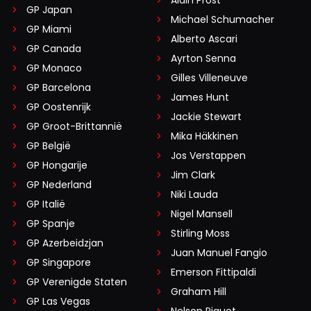
Alain Prost
GP Japan
Michael Schumacher
GP Miami
Alberto Ascari
GP Canada
Ayrton Senna
GP Monaco
Gilles Villeneuve
GP Barcelona
James Hunt
GP Oostenrijk
Jackie Stewart
GP Groot-Brittannië
Mika Häkkinen
GP België
Jos Verstappen
GP Hongarije
Jim Clark
GP Nederland
Niki Lauda
GP Italië
Nigel Mansell
GP Spanje
Stirling Moss
GP Azerbeidzjan
Juan Manuel Fangio
GP Singapore
Emerson Fittipaldi
GP Verenigde Staten
Graham Hill
GP Las Vegas