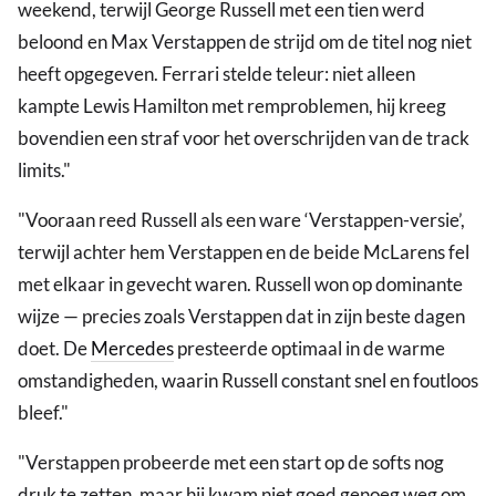
weekend, terwijl George Russell met een tien werd
beloond en Max Verstappen de strijd om de titel nog niet
heeft opgegeven. Ferrari stelde teleur: niet alleen
kampte Lewis Hamilton met remproblemen, hij kreeg
bovendien een straf voor het overschrijden van de track
limits."
"Vooraan reed Russell als een ware ‘Verstappen-versie’,
terwijl achter hem Verstappen en de beide McLarens fel
met elkaar in gevecht waren. Russell won op dominante
wijze — precies zoals Verstappen dat in zijn beste dagen
doet. De
Mercedes
presteerde optimaal in de warme
omstandigheden, waarin Russell constant snel en foutloos
bleef."
"Verstappen probeerde met een start op de softs nog
druk te zetten, maar hij kwam niet goed genoeg weg om