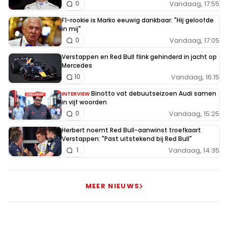
Vandaag, 17:55
0
F1-rookie is Marko eeuwig dankbaar: "Hij geloofde
in mij"
Vandaag, 17:05
0
Verstappen en Red Bull flink gehinderd in jacht op
Mercedes
Vandaag, 16:15
10
Binotto vat debuutseizoen Audi samen
INTERVIEW
in vijf woorden
Vandaag, 15:25
0
Herbert noemt Red Bull-aanwinst troefkaart
Verstappen: "Past uitstekend bij Red Bull"
Vandaag, 14:35
1
MEER NIEUWS