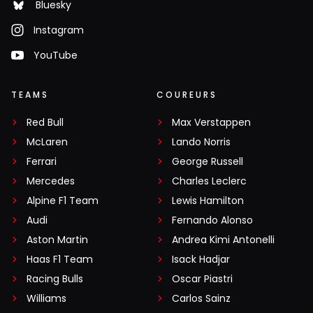
Bluesky
Instagram
YouTube
TEAMS
COUREURS
Red Bull
Max Verstappen
McLaren
Lando Norris
Ferrari
George Russell
Mercedes
Charles Leclerc
Alpine F1 Team
Lewis Hamilton
Audi
Fernando Alonso
Aston Martin
Andrea Kimi Antonelli
Haas F1 Team
Isack Hadjar
Racing Bulls
Oscar Piastri
Williams
Carlos Sainz