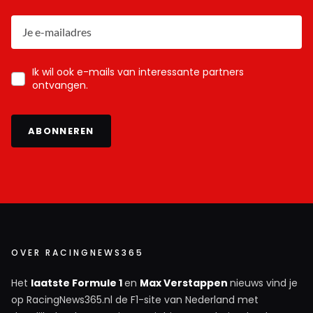
Ik wil ook e-mails van interessante partners
ontvangen.
ABONNEREN
OVER RACINGNEWS365
Het
laatste Formule 1
en
Max Verstappen
nieuws vind je
op RacingNews365.nl de F1-site van Nederland met