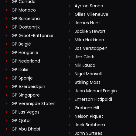
GP Canada
Ayrton Senna
GP Monaco
Gilles Villeneuve
GP Barcelona
James Hunt
GP Oostenrijk
Jackie Stewart
GP Groot-Brittannië
Mika Häkkinen
GP België
Jos Verstappen
GP Hongarije
Jim Clark
GP Nederland
Niki Lauda
GP Italië
Nigel Mansell
GP Spanje
Stirling Moss
GP Azerbeidzjan
Juan Manuel Fangio
GP Singapore
Emerson Fittipaldi
GP Verenigde Staten
Graham Hill
GP Las Vegas
Nelson Piquet
GP Qatar
Jack Brabham
GP Abu Dhabi
John Surtees