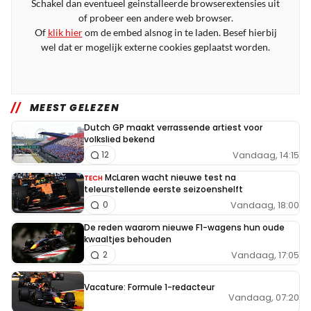
Schakel dan eventueel geinstalleerde browserextensies uit
of probeer een andere web browser.
Of
klik hier
om de embed alsnog in te laden. Besef hierbij
wel dat er mogelijk externe cookies geplaatst worden.
MEEST GELEZEN
Dutch GP maakt verrassende artiest voor
volkslied bekend
Vandaag, 14:15
12
McLaren wacht nieuwe test na
TECH
teleurstellende eerste seizoenshelft
Vandaag, 18:00
0
De reden waarom nieuwe F1-wagens hun oude
kwaaltjes behouden
Vandaag, 17:05
2
Vacature: Formule 1-redacteur
Vandaag, 07:20