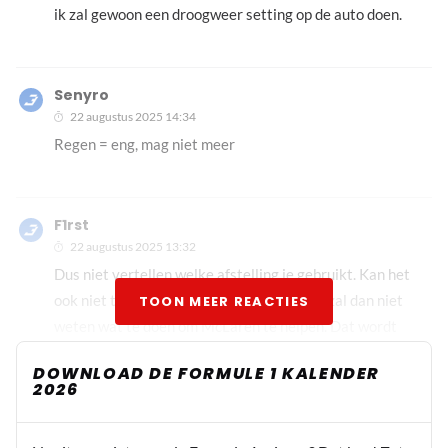
ik zal gewoon een droogweer setting op de auto doen.
Senyro
22 augustus 2025 14:34
Regen = eng, mag niet meer
F1rst
22 augustus 2025 13:32
Dus niet vertellen welke afstelling je gebruikt. Kan het
ook niet tegen je gebruikt worden. De FIA zal dan niet
TOON MEER REACTIES
weten wat te doen om McLaren te helpen. Dat wordt
lachen.
DOWNLOAD DE FORMULE 1 KALENDER
2026
Martin Mortel
22 augustus 2025 13:48