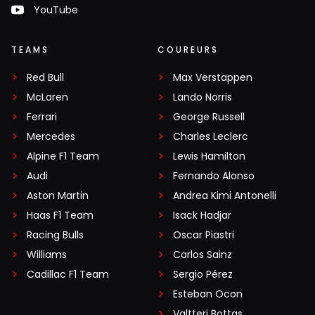
YouTube
TEAMS
COUREURS
Red Bull
Max Verstappen
McLaren
Lando Norris
Ferrari
George Russell
Mercedes
Charles Leclerc
Alpine F1 Team
Lewis Hamilton
Audi
Fernando Alonso
Aston Martin
Andrea Kimi Antonelli
Haas F1 Team
Isack Hadjar
Racing Bulls
Oscar Piastri
Williams
Carlos Sainz
Cadillac F1 Team
Sergio Pérez
Esteban Ocon
Valtteri Bottas