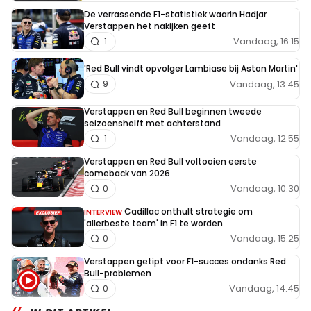
De verrassende F1-statistiek waarin Hadjar
Verstappen het nakijken geeft
Vandaag, 16:15
1
'Red Bull vindt opvolger Lambiase bij Aston Martin'
Vandaag, 13:45
9
Verstappen en Red Bull beginnen tweede
seizoenshelft met achterstand
Vandaag, 12:55
1
Verstappen en Red Bull voltooien eerste
comeback van 2026
Vandaag, 10:30
0
Cadillac onthult strategie om
INTERVIEW
'allerbeste team' in F1 te worden
Vandaag, 15:25
0
Verstappen getipt voor F1-succes ondanks Red
Bull-problemen
Vandaag, 14:45
0