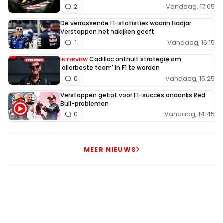
22 augustus 2025 15:34
Vandaag, 17:05
2
Het weer is zo veranderlijk als een vrouw, je weet
De verrassende F1-statistiek waarin Hadjar
nooit hoe de vlag erbij hangt😂
Verstappen het nakijken geeft
Vandaag, 16:15
1
Cadillac onthult strategie om
INTERVIEW
'allerbeste team' in F1 te worden
JackieStewart
Vandaag, 15:25
0
22 augustus 2025 19:31
Verstappen getipt voor F1-succes ondanks Red
Ligt er ZOAB op het circuit van Zandvoort? Heel
Bull-problemen
Nederland ligt er immers vol mee!
Vandaag, 14:45
0
Azijnman
MEER NIEUWS
22 augustus 2025 21:12
Heel Nederland? Alleen een klein dorpje aan de kust
niet...
Ger48