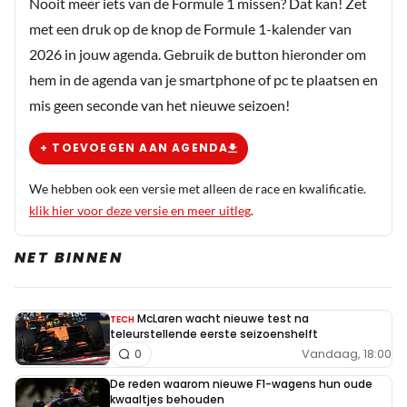
Nooit meer iets van de Formule 1 missen? Dat kan! Zet
Ik denk dat iedereen tijdens d kwalificatie op
met een druk op de knop de Formule 1-kalender van
zaterdag al kan zien hoe de diverse afstelligen zijn.
2026 in jouw agenda. Gebruik de button hieronder om
Ook de FIA
hem in de agenda van je smartphone of pc te plaatsen en
mis geen seconde van het nieuwe seizoen!
Flip Flipflap
+ TOEVOEGEN AAN AGENDA
22 augustus 2025 14:36
een week te gaan ......... pffff
We hebben ook een versie met alleen de race en kwalificatie.
klik hier voor deze versie en meer uitleg
.
Georgina van Adrichem
NET BINNEN
22 augustus 2025 14:51
Ach het weer bij ons verandert iedere dag, dus ik zou
maar vanaf volgende week Vrijdag t/m Zondag iedere dag
McLaren wacht nieuwe test na
TECH
teleurstellende eerste seizoenshelft
even maar naar de weer sites kijken.
Vandaag, 18:00
0
De reden waarom nieuwe F1-wagens hun oude
F1Quartier
kwaaltjes behouden