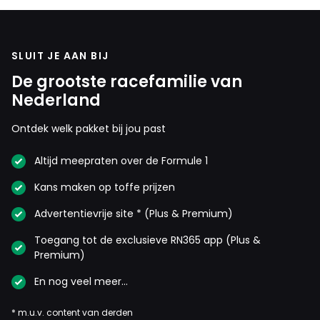
23 augustus 2025 06:28
FIA wedstrijdleiding zal wel weer de hoofdrol gaan spelen
in een wanvertoning. Jammer voor Zandvoort en haar
SLUIT JE AAN BIJ
bezoekers weer. Van RedBull verwacht ik niet veel meer
De grootste racefamilie van
dan in de afgelopen races dus daar maakt het niet veel
Nederland
voor uit.
Ontdek welk pakket bij jou past
Altijd meepraten over de Formule 1
Meepraten? Dat kan! Je hoeft je alleen maar aan te
Kans maken op toffe prijzen
melden met een RN365-account.
Advertentievrije site * (Plus & Premium)
INLOGGEN
AANMELDEN
Toegang tot de exclusieve RN365 app (Plus &
Premium)
En nog veel meer…
* m.u.v. content van derden