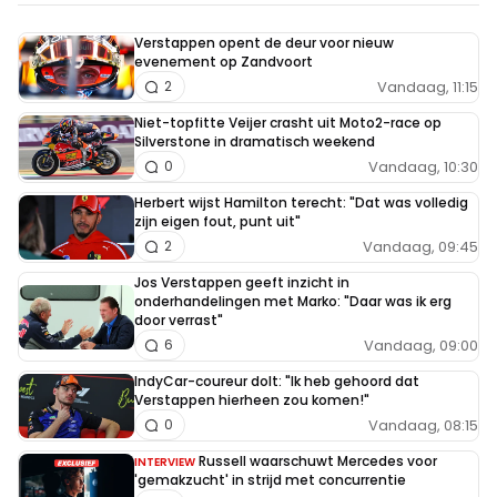
Verstappen opent de deur voor nieuw
evenement op Zandvoort
Vandaag, 11:15
2
Niet-topfitte Veijer crasht uit Moto2-race op
Silverstone in dramatisch weekend
Vandaag, 10:30
0
Herbert wijst Hamilton terecht: "Dat was volledig
zijn eigen fout, punt uit"
Vandaag, 09:45
2
Jos Verstappen geeft inzicht in
onderhandelingen met Marko: "Daar was ik erg
door verrast"
Vandaag, 09:00
6
IndyCar-coureur dolt: "Ik heb gehoord dat
Verstappen hierheen zou komen!"
Vandaag, 08:15
0
Russell waarschuwt Mercedes voor
INTERVIEW
'gemakzucht' in strijd met concurrentie