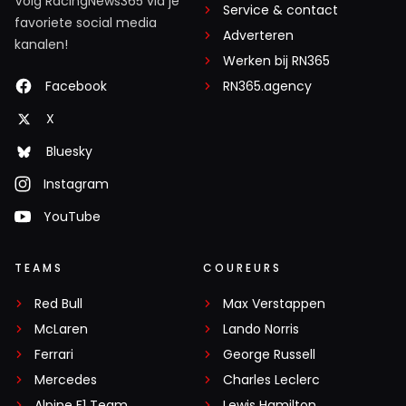
Volg RacingNews365 via je
Service & contact
favoriete social media
Adverteren
kanalen!
Werken bij RN365
Facebook
RN365.agency
X
Bluesky
Instagram
YouTube
TEAMS
COUREURS
Red Bull
Max Verstappen
McLaren
Lando Norris
Ferrari
George Russell
Mercedes
Charles Leclerc
Alpine F1 Team
Lewis Hamilton