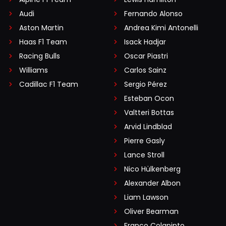
Audi
Fernando Alonso
Aston Martin
Andrea Kimi Antonelli
Haas F1 Team
Isack Hadjar
Racing Bulls
Oscar Piastri
Williams
Carlos Sainz
Cadillac F1 Team
Sergio Pérez
Esteban Ocon
Valtteri Bottas
Arvid Lindblad
Pierre Gasly
Lance Stroll
Nico Hülkenberg
Alexander Albon
Liam Lawson
Oliver Bearman
Franco Colapinto