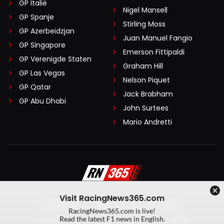
GP Italië
Nigel Mansell
GP Spanje
Stirling Moss
GP Azerbeidzjan
Juan Manuel Fangio
GP Singapore
Emerson Fittipaldi
GP Verenigde Staten
Graham Hill
GP Las Vegas
Nelson Piquet
GP Qatar
Jack Brabham
GP Abu Dhabi
John Surtees
Mario Andretti
Visit RacingNews365.com
Disclaimer
Algemene voorwaarden
RacingNews365.com is live!
Privacy Policy
Created by On Your Marks
Read the latest F1 news in English.