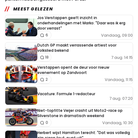
MEEST GELEZEN
Jos Verstappen geeft inzicht in
onderhandelingen met Marko: "Daar was ik erg
door verrast"
Vandaag, 09:00
6
Dutch GP maakt verrassende artiest voor
volkslied bekend
7 aug. 14:15
18
Verstappen opent de deur voor nieuw
evenement op Zandvoort
Vandaag, 11:15
2
Vacature: Formule 1-redacteur
7 aug. 07:20
Niet-topfitte Veijer crasht uit Moto2-race op
Silverstone in dramatisch weekend
Vandaag, 10:30
0
Herbert wijst Hamilton terecht: "Dat was volledig
zijn eigen fout, punt uit"