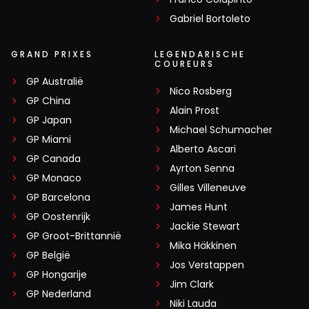
Gabriel Bortoleto
GRAND PRIXES
LEGENDARISCHE
COUREURS
GP Australië
Nico Rosberg
GP China
Alain Prost
GP Japan
Michael Schumacher
GP Miami
Alberto Ascari
GP Canada
Ayrton Senna
GP Monaco
Gilles Villeneuve
GP Barcelona
James Hunt
GP Oostenrijk
Jackie Stewart
GP Groot-Brittannië
Mika Häkkinen
GP België
Jos Verstappen
GP Hongarije
Jim Clark
GP Nederland
Niki Lauda