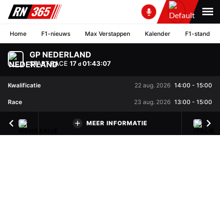
Home
F1-nieuws
Max Verstappen
Kalender
F1-stand
GP NEDERLAND
START RACE
17
01
:
43
:
07
d
Kwalificatie
22 aug. 2026
14:00
-
15:00
Race
23 aug. 2026
13:00
-
15:00
MEER INFORMATIE