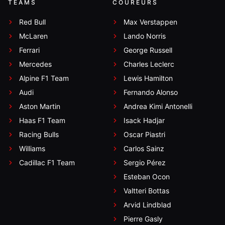
TEAMS
COUREURS
Red Bull
Max Verstappen
McLaren
Lando Norris
Ferrari
George Russell
Mercedes
Charles Leclerc
Alpine F1 Team
Lewis Hamilton
Audi
Fernando Alonso
Aston Martin
Andrea Kimi Antonelli
Haas F1 Team
Isack Hadjar
Racing Bulls
Oscar Piastri
Williams
Carlos Sainz
Cadillac F1 Team
Sergio Pérez
Esteban Ocon
Valtteri Bottas
Arvid Lindblad
Pierre Gasly