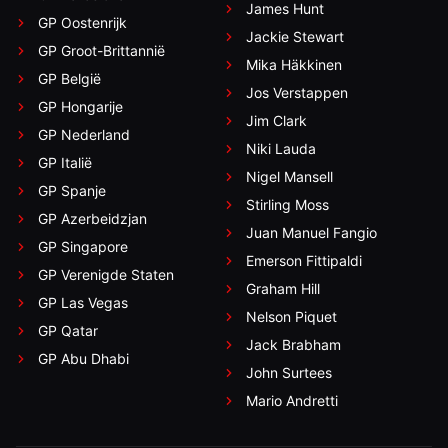
James Hunt
GP Oostenrijk
Jackie Stewart
GP Groot-Brittannië
Mika Häkkinen
GP België
Jos Verstappen
GP Hongarije
Jim Clark
GP Nederland
Niki Lauda
GP Italië
Nigel Mansell
GP Spanje
Stirling Moss
GP Azerbeidzjan
Juan Manuel Fangio
GP Singapore
Emerson Fittipaldi
GP Verenigde Staten
Graham Hill
GP Las Vegas
Nelson Piquet
GP Qatar
Jack Brabham
GP Abu Dhabi
John Surtees
Mario Andretti