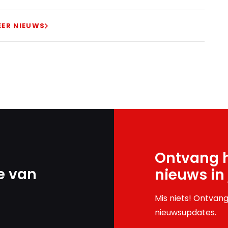
EER NIEUWS
Ontvang h
e van
nieuws in
Mis niets! Ontvang
nieuwsupdates.