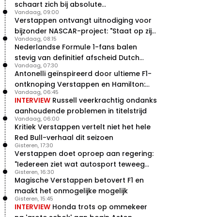
schaart zich bij absolute
Vandaag, 09:00
buitencategorie
Verstappen ontvangt uitnodiging voor
bijzonder NASCAR-project: "Staat op zijn
Vandaag, 08:15
radar"
Nederlandse Formule 1-fans balen
stevig van definitief afscheid Dutch
Vandaag, 07:30
Grand Prix
Antonelli geïnspireerd door ultieme F1-
ontknoping Verstappen en Hamilton:
Vandaag, 06:45
"Leven of dood!"
INTERVIEW
Russell veerkrachtig ondanks
aanhoudende problemen in titelstrijd
Vandaag, 06:00
Kritiek Verstappen vertelt niet het hele
Red Bull-verhaal dit seizoen
Gisteren, 17:30
Verstappen doet oproep aan regering:
"Iedereen ziet wat autosport teweeg
Gisteren, 16:30
brengt"
Magische Verstappen betovert F1 en
maakt het onmogelijke mogelijk
Gisteren, 15:45
INTERVIEW
Honda trots op ommekeer