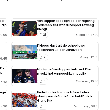
oor
Verstappen doet oproep aan regering:
 zijn
"Iedereen ziet wat autosport teweeg
brengt"
9:00
Gisteren, 17:30
21
F1-baas klapt uit de school over
toekennen GP aan Zandvoort
4 aug. 12:55
9
9:45
F1-
Magische Verstappen betovert F1 en
n:
maakt het onmogelijke mogelijk
Gisteren, 16:30
0
7:30
zege:
Nederlandse Formule 1-fans balen
stevig van definitief afscheid Dutch
Grand Prix
07:30
Vandaag, 08:15
6