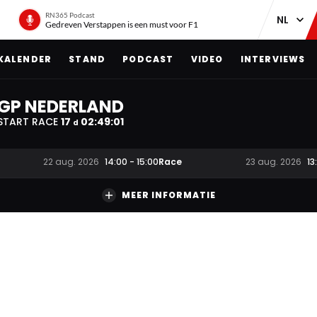
RN365 Podcast
Gedreven Verstappen is een must voor F1
KALENDER
STAND
PODCAST
VIDEO
INTERVIEWS
GP NEDERLAND
START RACE
17
02
:
49
:
00
d
Race
22 aug. 2026
14:00
-
15:00
23 aug. 2026
13
MEER INFORMATIE