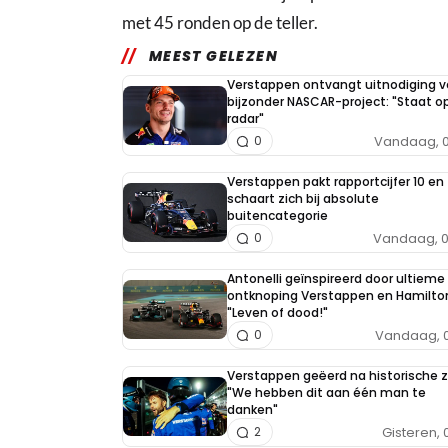
met 45 ronden op de teller.
MEEST GELEZEN
Verstappen ontvangt uitnodiging v
bijzonder NASCAR-project: "Staat op
radar"
Vandaag, 0
0
Verstappen pakt rapportcijfer 10 en
schaart zich bij absolute
buitencategorie
Vandaag, 0
0
Antonelli geïnspireerd door ultieme 
ontknoping Verstappen en Hamilto
"Leven of dood!"
Vandaag, 0
0
Verstappen geëerd na historische 
"We hebben dit aan één man te
danken"
Gisteren, 
2