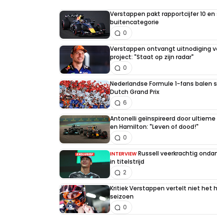
Verstappen pakt rapportcijfer 10 en 
buitencategorie
0
Verstappen ontvangt uitnodiging v
project: "Staat op zijn radar"
0
Nederlandse Formule 1-fans balen st
Dutch Grand Prix
6
Antonelli geïnspireerd door ultiem
en Hamilton: "Leven of dood!"
0
Russell veerkrachtig on
INTERVIEW
in titelstrijd
2
Kritiek Verstappen vertelt niet het 
seizoen
0