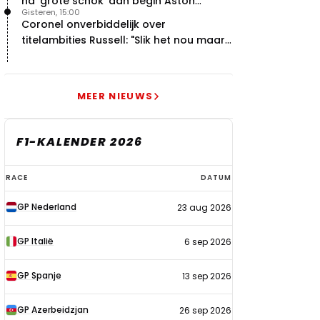
na 'grote schok' aan begin Aston
Gisteren, 15:00
Martin-avontuur
Coronel onverbiddelijk over
titelambities Russell: "Slik het nou maar
gewoon"
MEER NIEUWS
F1-KALENDER 2026
F1-
RACE
DATUM
kalender
GP Nederland
23 aug 2026
2026
GP Italië
6 sep 2026
GP Spanje
13 sep 2026
GP Azerbeidzjan
26 sep 2026