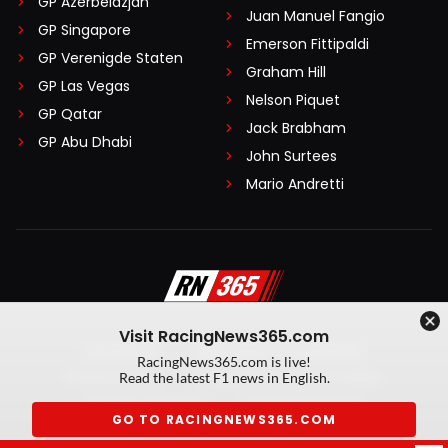
GP Azerbeidzjan
Juan Manuel Fangio
GP Singapore
Emerson Fittipaldi
GP Verenigde Staten
Graham Hill
GP Las Vegas
Nelson Piquet
GP Qatar
Jack Brabham
GP Abu Dhabi
John Surtees
Mario Andretti
Visit RacingNews365.com
Disclaimer
Algemene voorwaarden
RacingNews365.com is live!
Privacy Policy
Created by On Your Marks
Read the latest F1 news in English.
Privacy manager
Kansspeluitingen
GO TO RACINGNEWS365.COM