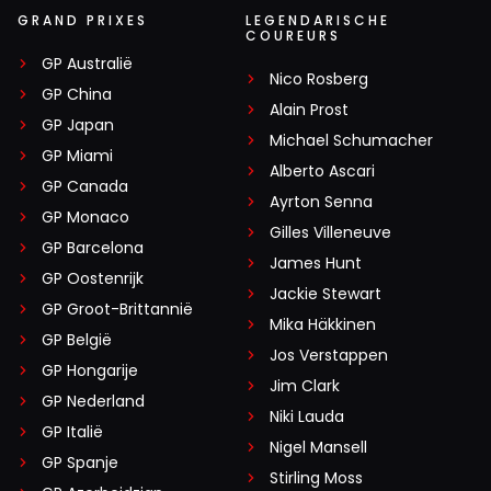
GRAND PRIXES
LEGENDARISCHE
COUREURS
GP Australië
Nico Rosberg
GP China
Alain Prost
GP Japan
Michael Schumacher
GP Miami
Alberto Ascari
GP Canada
Ayrton Senna
GP Monaco
Gilles Villeneuve
GP Barcelona
James Hunt
GP Oostenrijk
Jackie Stewart
GP Groot-Brittannië
Mika Häkkinen
GP België
Jos Verstappen
GP Hongarije
Jim Clark
GP Nederland
Niki Lauda
GP Italië
Nigel Mansell
GP Spanje
Stirling Moss