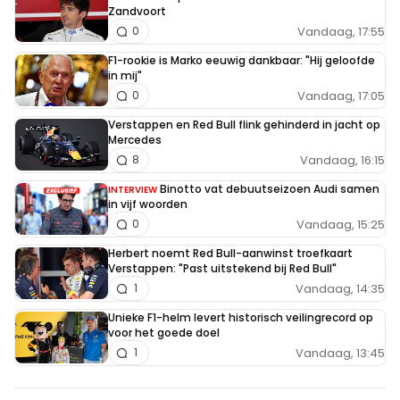
Zandvoort
Vandaag, 17:55
0
F1-rookie is Marko eeuwig dankbaar: "Hij geloofde
in mij"
Vandaag, 17:05
0
Verstappen en Red Bull flink gehinderd in jacht op
Mercedes
Vandaag, 16:15
8
Binotto vat debuutseizoen Audi samen
INTERVIEW
in vijf woorden
Vandaag, 15:25
0
Herbert noemt Red Bull-aanwinst troefkaart
Verstappen: "Past uitstekend bij Red Bull"
Vandaag, 14:35
1
Unieke F1-helm levert historisch veilingrecord op
voor het goede doel
Vandaag, 13:45
1