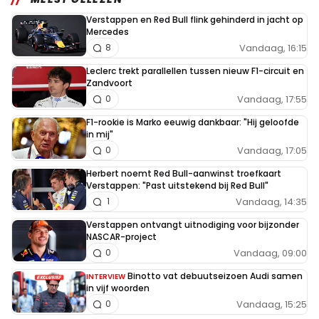
Verstappen en Red Bull flink gehinderd in jacht op
Mercedes
Vandaag, 16:15
8
Leclerc trekt parallellen tussen nieuw F1-circuit en
Zandvoort
Vandaag, 17:55
0
F1-rookie is Marko eeuwig dankbaar: "Hij geloofde
in mij"
Vandaag, 17:05
0
Herbert noemt Red Bull-aanwinst troefkaart
Verstappen: "Past uitstekend bij Red Bull"
Vandaag, 14:35
1
Verstappen ontvangt uitnodiging voor bijzonder
NASCAR-project
Vandaag, 09:00
0
Binotto vat debuutseizoen Audi samen
INTERVIEW
in vijf woorden
Vandaag, 15:25
0