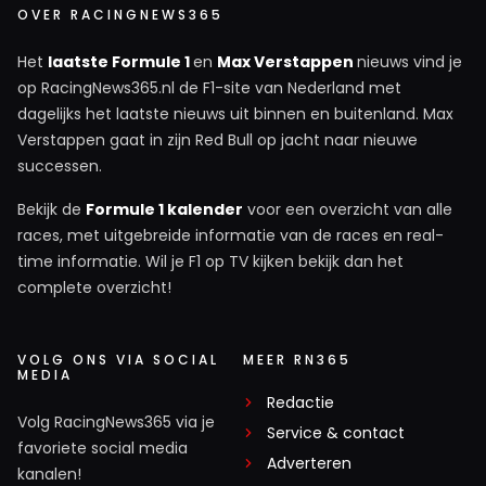
OVER RACINGNEWS365
Het
laatste Formule 1
en
Max Verstappen
nieuws vind je
op RacingNews365.nl de F1-site van Nederland met
dagelijks het laatste nieuws uit binnen en buitenland. Max
Verstappen gaat in zijn Red Bull op jacht naar nieuwe
successen.
Bekijk de
Formule 1 kalender
voor een overzicht van alle
races, met uitgebreide informatie van de races en real-
time informatie. Wil je F1 op TV kijken bekijk dan het
complete overzicht!
VOLG ONS VIA SOCIAL
MEER RN365
MEDIA
Redactie
Volg RacingNews365 via je
Service & contact
favoriete social media
Adverteren
kanalen!