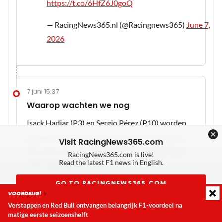
https://t.co/6HfZ6J0goQ
— RacingNews365.nl (@Racingnews365)
June 7,
2026
7 juni 15:37
Waarop wachten we nog
Isack Hadjar (P3) en Sergio Pérez (P10) worden
nog onderzocht voor hun mogelijke vergrijpen.
Visit RacingNews365.com
We zullen dus pas een definitieve uitslag krijgen
RacingNews365.com is live!
Read the latest F1 news in English.
over enige tijd.
GO TO RACINGNEWS365.COM
VOORDELIG!
Verstappen en Red Bull ontvangen belangrijk F1-voordeel na
Don't show again
7 juni 15:33
matige eerste seizoenshelft
Laatste update:
maandag 10 augustus 2026 12:13