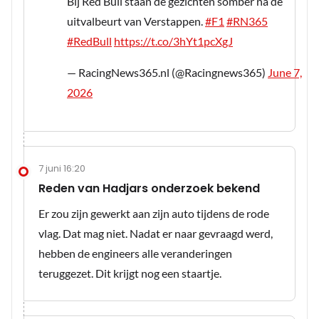
Bij Red Bull staan de gezichten somber na de
uitvalbeurt van Verstappen.
#F1
#RN365
#RedBull
https://t.co/3hYt1pcXgJ
— RacingNews365.nl (@Racingnews365)
June 7,
2026
7 juni 16:20
Reden van Hadjars onderzoek bekend
Er zou zijn gewerkt aan zijn auto tijdens de rode
vlag. Dat mag niet. Nadat er naar gevraagd werd,
hebben de engineers alle veranderingen
teruggezet. Dit krijgt nog een staartje.