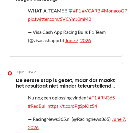
WHAT. A. TEAM!!!! 💙
#F1
#VCARB
#MonacoGP
pic.twitter.com/SVCYmJ0mM2
— Visa Cash App Racing Bulls F1 Team
(@visacashapprb)
June 7, 2026
7 juni 18:42
De eerste stap is gezet, maar dat maakt
het resultaat niet minder teleurstellend...
Nu nog een oplossing vinden!
#F1
#RN365
#RedBull
https://t.co/oPgSpKIz54
— RacingNews365.nl (@Racingnews365)
June 7,
2026