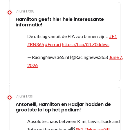
7 juni 17:08
Hamilton geeft hier hele interessante
informatie!
De uitslag vanuit de FIA zou binnen zijn...
#F1
#RN365
#Ferrari
https://t.co/i2LZ0ddvvc
— RacingNews365.nl (@Racingnews365)
June 7,
2026
7 juni 17:01
Antonelli, Hamilton en Hadjar hadden de
grootste lol op het podium!
Absolute chaos between Kimi, Lewis, Isack and
Toto on the podium! 🤣🍾
#F1
#MonacoGP