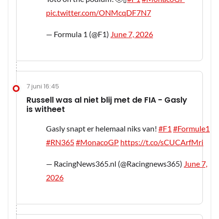
pic.twitter.com/ONMcqDF7N7
— Formula 1 (@F1)
June 7, 2026
7 juni 16:45
Russell was al niet blij met de FIA - Gasly
is witheet
Gasly snapt er helemaal niks van!
#F1
#Formule1
#RN365
#MonacoGP
https://t.co/sCUCArfMri
— RacingNews365.nl (@Racingnews365)
June 7,
2026