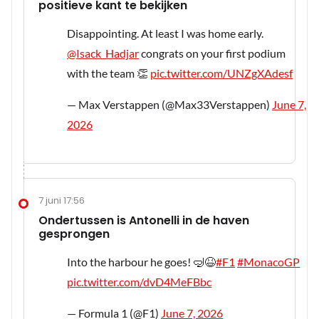
positieve kant te bekijken
Disappointing. At least I was home early.
@Isack_Hadjar
congrats on your first podium
with the team 👏
pic.twitter.com/UNZgXAdesf
— Max Verstappen (@Max33Verstappen)
June 7,
2026
7 juni 17:56
Ondertussen is Antonelli in de haven
gesprongen
Into the harbour he goes! 🤿😆
#F1
#MonacoGP
pic.twitter.com/dvD4MeFBbc
— Formula 1 (@F1)
June 7, 2026