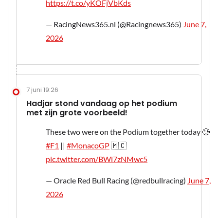
https://t.co/yKOFjVbKds
— RacingNews365.nl (@Racingnews365)
June 7,
2026
7 juni 19:26
Hadjar stond vandaag op het podium
met zijn grote voorbeeld!
These two were on the Podium together today 🥲
#F1
||
#MonacoGP
🇲🇨
pic.twitter.com/BWi7zNMwc5
— Oracle Red Bull Racing (@redbullracing)
June 7,
2026