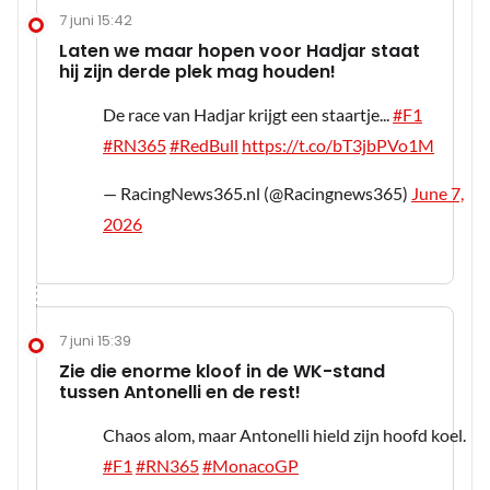
7 juni 15:42
Laten we maar hopen voor Hadjar staat
hij zijn derde plek mag houden!
De race van Hadjar krijgt een staartje...
#F1
#RN365
#RedBull
https://t.co/bT3jbPVo1M
— RacingNews365.nl (@Racingnews365)
June 7,
2026
7 juni 15:39
Zie die enorme kloof in de WK-stand
tussen Antonelli en de rest!
Chaos alom, maar Antonelli hield zijn hoofd koel.
#F1
#RN365
#MonacoGP