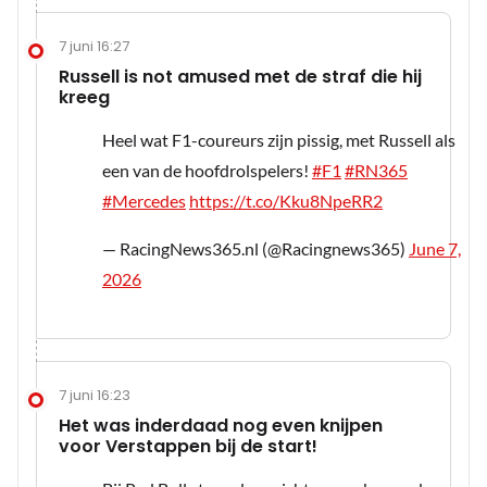
7 juni 16:27
Russell is not amused met de straf die hij
kreeg
Heel wat F1-coureurs zijn pissig, met Russell als
een van de hoofdrolspelers!
#F1
#RN365
#Mercedes
https://t.co/Kku8NpeRR2
— RacingNews365.nl (@Racingnews365)
June 7,
2026
7 juni 16:23
Het was inderdaad nog even knijpen
voor Verstappen bij de start!