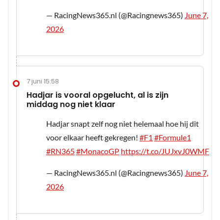
— RacingNews365.nl (@Racingnews365)
June 7,
2026
7 juni 15:58
Hadjar is vooral opgelucht, al is zijn
middag nog niet klaar
Hadjar snapt zelf nog niet helemaal hoe hij dit
voor elkaar heeft gekregen!
#F1
#Formule1
#RN365
#MonacoGP
https://t.co/JUJxvJ0WMF
— RacingNews365.nl (@Racingnews365)
June 7,
2026