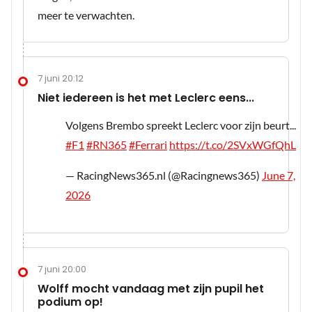
meer te verwachten.
7 juni 20:12
Niet iedereen is het met Leclerc eens...
Volgens Brembo spreekt Leclerc voor zijn beurt...
#F1
#RN365
#Ferrari
https://t.co/2SVxWGfQhL
— RacingNews365.nl (@Racingnews365)
June 7,
2026
7 juni 20:00
Wolff mocht vandaag met zijn pupil het
podium op!