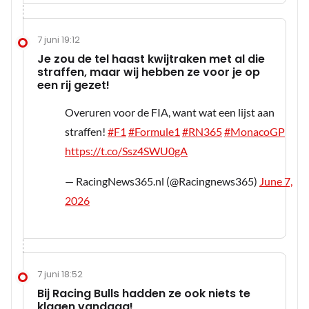
7 juni 19:12
Je zou de tel haast kwijtraken met al die
straffen, maar wij hebben ze voor je op
een rij gezet!
Overuren voor de FIA, want wat een lijst aan
straffen!
#F1
#Formule1
#RN365
#MonacoGP
https://t.co/Ssz4SWU0gA
— RacingNews365.nl (@Racingnews365)
June 7,
2026
7 juni 18:52
Bij Racing Bulls hadden ze ook niets te
klagen vandaag!