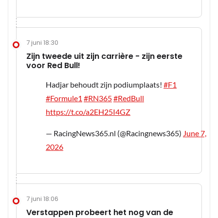
7 juni 18:30
Zijn tweede uit zijn carrière - zijn eerste
voor Red Bull!
Hadjar behoudt zijn podiumplaats!
#F1
#Formule1
#RN365
#RedBull
https://t.co/a2EH25I4GZ
— RacingNews365.nl (@Racingnews365)
June 7,
2026
7 juni 18:06
Verstappen probeert het nog van de