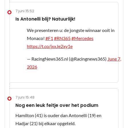
7 juni 15:52
Is Antonelli blij? Natuurlijk!
We presenteren u: de jongste winnaar ooit in
Monaco!
#F1
#RN365
#Mercedes
https://t.co/jxxJe2xy1e
— RacingNews365.nl (@Racingnews365)
June 7,
2026
7 juni 15:48
Nog een leuk feitje over het podium
Hamilton (41) is ouder dan Antonelli (19) en
Hadjar (21) bij elkaar opgeteld.