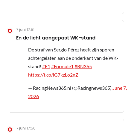
7 juni 17:51
En de licht aangepast WK-stand
De straf van Sergio Pérez heeft zijn sporen
achtergelaten aan de onderkant van de WK-
stand!
#F1
#Formule1
#RN365
https://t.co/iG7kzLo2nZ
— RacingNews365.nl (@Racingnews365)
June 7,
2026
7 juni 17:50