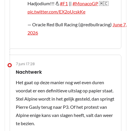
Hadjodium!!! 💪
#F1
||
#MonacoGP
🇲🇨
pic.twitter.com/EX2oUcskKe
— Oracle Red Bull Racing (@redbullracing)
June 7,
2026
7 juni 17:28
Nachtwerk
Het gaat op deze manier nog wel even duren
voordat er een definitieve uitslag op papier staat.
Stel Alpine wordt in het gelijk gesteld, dan springt
Pierre Gasly terug naar P3. Of het protest van
Alpine enige kans van slagen heeft, valt dan weer
te bezien.