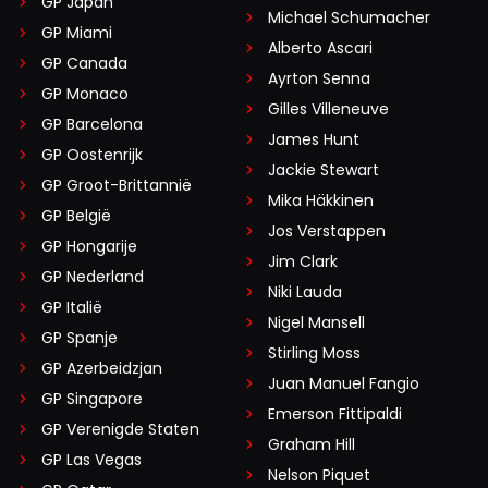
GP Japan
Michael Schumacher
GP Miami
Alberto Ascari
GP Canada
Ayrton Senna
GP Monaco
Gilles Villeneuve
GP Barcelona
James Hunt
GP Oostenrijk
Jackie Stewart
GP Groot-Brittannië
Mika Häkkinen
GP België
Jos Verstappen
GP Hongarije
Jim Clark
GP Nederland
Niki Lauda
GP Italië
Nigel Mansell
GP Spanje
Stirling Moss
GP Azerbeidzjan
Juan Manuel Fangio
GP Singapore
Emerson Fittipaldi
GP Verenigde Staten
Graham Hill
GP Las Vegas
Nelson Piquet