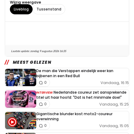
Wijzig weergave
Liveblog
Tussenstand
Laatste update:
zondag 9 augustus 2026 16:35
MEEST GELEZEN
De man die Verstappen eindelijk weer kan
bijbenen in een Red Bull
Vandaag, 16:15
0
Nederlandse coureur zet aansprekende
INTERVIEW
titel uit haar hoofd: "Dat is het minimale doel"
Vandaag, 15:25
0
Gigantische blunder kost moto2-coureur
overwinning
Vandaag, 15:05
0