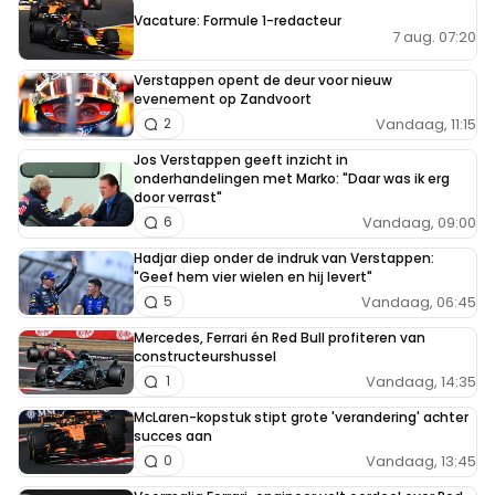
Vacature: Formule 1-redacteur
7 aug. 07:20
Verstappen opent de deur voor nieuw
evenement op Zandvoort
Vandaag, 11:15
2
Jos Verstappen geeft inzicht in
onderhandelingen met Marko: "Daar was ik erg
door verrast"
Vandaag, 09:00
6
Hadjar diep onder de indruk van Verstappen:
"Geef hem vier wielen en hij levert"
Vandaag, 06:45
5
Mercedes, Ferrari én Red Bull profiteren van
constructeurshussel
Vandaag, 14:35
1
McLaren-kopstuk stipt grote 'verandering' achter
succes aan
Vandaag, 13:45
0