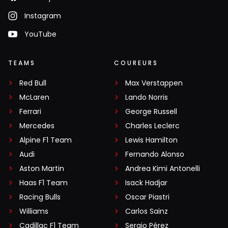
Instagram
YouTube
TEAMS
COUREURS
Red Bull
Max Verstappen
McLaren
Lando Norris
Ferrari
George Russell
Mercedes
Charles Leclerc
Alpine F1 Team
Lewis Hamilton
Audi
Fernando Alonso
Aston Martin
Andrea Kimi Antonelli
Haas F1 Team
Isack Hadjar
Racing Bulls
Oscar Piastri
Williams
Carlos Sainz
Cadillac F1 Team
Sergio Pérez