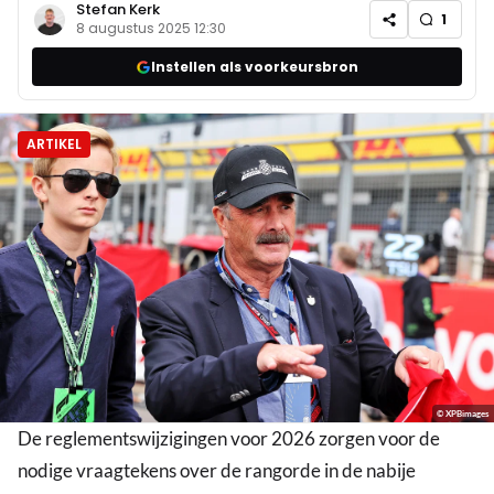
Stefan Kerk
1
8 augustus 2025 12:30
Instellen als voorkeursbron
ARTIKEL
© XPBimages
De reglementswijzigingen voor 2026 zorgen voor de
nodige vraagtekens over de rangorde in de nabije