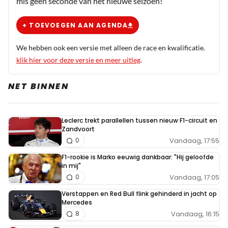
mis geen seconde van het nieuwe seizoen!
+ TOEVOEGEN AAN AGENDA
We hebben ook een versie met alleen de race en kwalificatie.
klik hier voor deze versie en meer uitleg
.
NET BINNEN
Leclerc trekt parallellen tussen nieuw F1-circuit en
Zandvoort
Vandaag, 17:55
0
F1-rookie is Marko eeuwig dankbaar: "Hij geloofde
in mij"
Vandaag, 17:05
0
Verstappen en Red Bull flink gehinderd in jacht op
Mercedes
Vandaag, 16:15
8