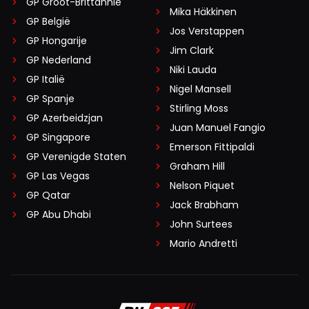
GP Groot-Brittannië
Mika Häkkinen
GP België
Jos Verstappen
GP Hongarije
Jim Clark
GP Nederland
Niki Lauda
GP Italië
Nigel Mansell
GP Spanje
Stirling Moss
GP Azerbeidzjan
Juan Manuel Fangio
GP Singapore
Emerson Fittipaldi
GP Verenigde Staten
Graham Hill
GP Las Vegas
Nelson Piquet
GP Qatar
Jack Brabham
GP Abu Dhabi
John Surtees
Mario Andretti