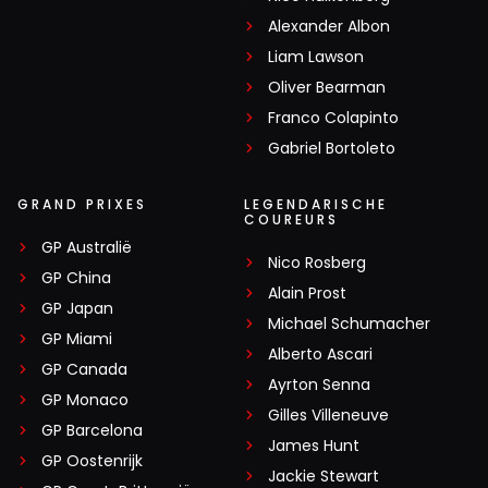
Alexander Albon
Liam Lawson
Oliver Bearman
Franco Colapinto
Gabriel Bortoleto
GRAND PRIXES
LEGENDARISCHE
COUREURS
GP Australië
Nico Rosberg
GP China
Alain Prost
GP Japan
Michael Schumacher
GP Miami
Alberto Ascari
GP Canada
Ayrton Senna
GP Monaco
Gilles Villeneuve
GP Barcelona
James Hunt
GP Oostenrijk
Jackie Stewart