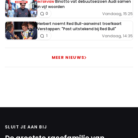
Binotto vat debuutseizoen Audi samen
INTERVIEW
in vijf woorden
Vandaag, 15:25
0
Herbert noemt Red Bull-aanwinst troefkaart
Verstappen: "Past uitstekend bij Red Bull"
Vandaag, 14:35
1
MEER NIEUWS
SLUIT JE AAN BIJ