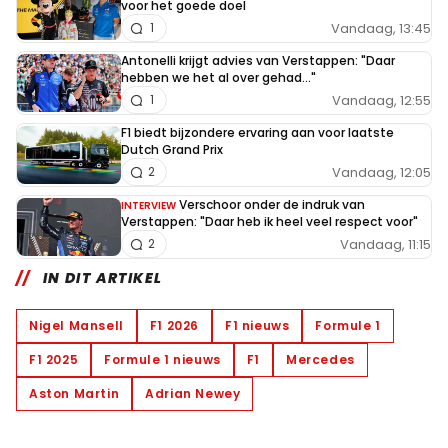
voor het goede doel
Vandaag, 13:45
1
Antonelli krijgt advies van Verstappen: "Daar
hebben we het al over gehad..."
Vandaag, 12:55
1
F1 biedt bijzondere ervaring aan voor laatste
Dutch Grand Prix
Vandaag, 12:05
2
Verschoor onder de indruk van
INTERVIEW
Verstappen: "Daar heb ik heel veel respect voor"
Vandaag, 11:15
2
IN DIT ARTIKEL
Nigel Mansell
F1 2026
F1 nieuws
Formule 1
F1 2025
Formule 1 nieuws
F1
Mercedes
Aston Martin
Adrian Newey