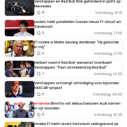
Verstappen en Red Bull flink gehinderd in jacht op
Mercedes
Vandaag, 16:15
8
Leclerc trekt parallellen tussen nieuw F1-circuit en
Zandvoort
Vandaag, 17:55
0
F1-rookie is Marko eeuwig dankbaar: "Hij geloofde
in mij"
Vandaag, 17:05
0
Herbert noemt Red Bull-aanwinst troefkaart
Verstappen: "Past uitstekend bij Red Bull"
Vandaag, 14:35
1
Verstappen ontvangt uitnodiging voor bijzonder
NASCAR-project
Vandaag, 09:00
0
Binotto vat debuutseizoen Audi samen
INTERVIEW
in vijf woorden
Vandaag, 15:25
0
Unieke F1-helm levert historisch veilingrecord op