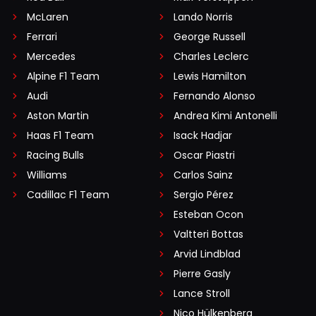
McLaren
Lando Norris
Ferrari
George Russell
Mercedes
Charles Leclerc
Alpine F1 Team
Lewis Hamilton
Audi
Fernando Alonso
Aston Martin
Andrea Kimi Antonelli
Haas F1 Team
Isack Hadjar
Racing Bulls
Oscar Piastri
Williams
Carlos Sainz
Cadillac F1 Team
Sergio Pérez
Esteban Ocon
Valtteri Bottas
Arvid Lindblad
Pierre Gasly
Lance Stroll
Nico Hülkenberg