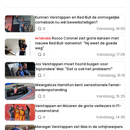
Kunnen Verstappen en Red Bull de onmogelijke
comeback nu wél bewerkstelligen?
Vandaag, 18:00
0
Rocco Coronel ziet grote kansen met
INTERVIEW
nieuwe Red Bull-aanwinst: "Hij weet de goede
weg"
Vandaag, 17:05
0
Jos Verstappen moet hoofd buigen voor
'bijzondere' Max: "Dat is ook het probleem!"
Vandaag, 16:15
1
Weergaloze Hamilton kent sensationele Ferrari-
wederopstanding
Vandaag, 15:25
2
Verstappen en McLaren de grote verliezers in F1-
tussenstand
Vandaag, 14:35
0
Manager Verstappen zet Max in de schijnwerpers: