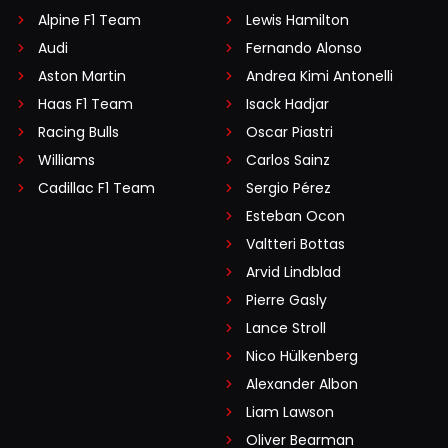
Alpine F1 Team
Lewis Hamilton
Audi
Fernando Alonso
Aston Martin
Andrea Kimi Antonelli
Haas F1 Team
Isack Hadjar
Racing Bulls
Oscar Piastri
Williams
Carlos Sainz
Cadillac F1 Team
Sergio Pérez
Esteban Ocon
Valtteri Bottas
Arvid Lindblad
Pierre Gasly
Lance Stroll
Nico Hülkenberg
Alexander Albon
Liam Lawson
Oliver Bearman