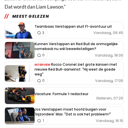
Dat wordt dan Liam Lawson."
MEEST GELEZEN
Teambaas Verstappen sluit F1-avontuur uit
Vandaag, 09:45
3
Kunnen Verstappen en Red Bull de onmogelijke
comeback nu wél bewerkstelligen?
Vandaag, 18:00
0
Rocco Coronel ziet grote kansen met
INTERVIEW
nieuwe Red Bull-aanwinst: "Hij weet de goede
weg"
Vandaag, 17:05
0
Vacature: Formule 1-redacteur
Gisteren, 07:20
Jos Verstappen moet hoofd buigen voor
'bijzondere' Max: "Dat is ook het probleem!"
Vandaag, 16:15
1