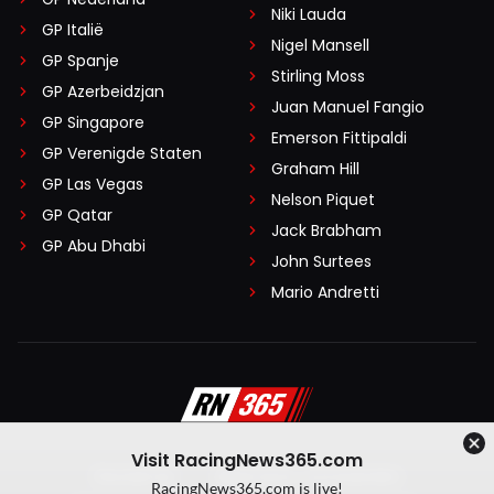
Niki Lauda
GP Italië
Nigel Mansell
GP Spanje
Stirling Moss
GP Azerbeidzjan
Juan Manuel Fangio
GP Singapore
Emerson Fittipaldi
GP Verenigde Staten
Graham Hill
GP Las Vegas
Nelson Piquet
GP Qatar
Jack Brabham
GP Abu Dhabi
John Surtees
Mario Andretti
Visit RacingNews365.com
Disclaimer
Algemene voorwaarden
RacingNews365.com is live!