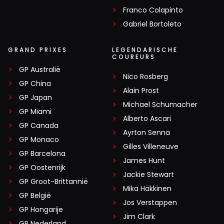
Franco Colapinto
Gabriel Bortoleto
GRAND PRIXES
LEGENDARISCHE
COUREURS
GP Australië
Nico Rosberg
GP China
Alain Prost
GP Japan
Michael Schumacher
GP Miami
Alberto Ascari
GP Canada
Ayrton Senna
GP Monaco
Gilles Villeneuve
GP Barcelona
James Hunt
GP Oostenrijk
Jackie Stewart
GP Groot-Brittannië
Mika Häkkinen
GP België
Jos Verstappen
GP Hongarije
Jim Clark
GP Nederland