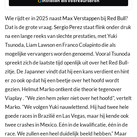
Instellen als voorkeursbron
Wie rijdt er in 2025 naast
Max Verstappen
bij
Red Bull
?
Dat is de grote vraag.
Sergio Perez
staat flink onder druk
na een lange reeks van slechte prestaties, met Yuki
Tsunoda, Liam Lawson en Franco Colapinto die als
mogelijke vervangers worden genoemd. Vooral Tsunoda
spreekt zich de laatste tijd openlijk uit over het Red Bull-
zitje. De Japanner vindt dat hij een kans verdient en hint
er zo ook op dat hij een beetje over het hoofd wordt
gezien. Helmut Marko ontkent die theorie tegenover
Viaplay . "We zien hem zeker niet over het hoofd", vertelt
Marko. "We volgen Yuki nauwlettend. Hij had twee hele
goede races in Brazilië en Las Vegas, maar hij kende ook
twee crashes in Mexico. Eén in de kwalificatie, één in de
race. We zullen een heel duidelijk beeld hebben." Maar