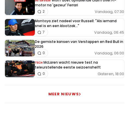
Wolff doet opvallende claim over F1-
INTERVIEW
motor na 'gezeur' Ferrari
Vandaag, 07:30
2
Montoya ziet nadeel voor Russell: "Als iemand
snel is en een klootzak..."
Vandaag, 06:45
7
De gemiste kansen van Verstappen en Red Bull in
2026
Vandaag, 06:00
0
McLaren wacht nieuwe test na
TECH
teleurstellende eerste seizoenshelft
Gisteren, 18:00
0
MEER NIEUWS