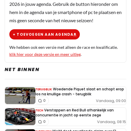
2026 in jouw agenda. Gebruik de button hieronder om
hem in de agenda van je smartphone of pc te plaatsen en
mis geen seconde van het nieuwe seizoen!
+ TOEVOEGEN AAN AGENDA
We hebben ook een versie met alleen de race en kwalificatie.
klik hier voor deze versie en meer uitleg
.
NET BINNEN
Woedende Piquet slaat en schopt erop
TERUGBLIK
los na knullige crash - terugblik
Vandaag, 09:00
0
Verstappen en Red Bull afhankelijk van
TECH
concurrentie in jacht op eerste zege
Vandaag, 08:15
0