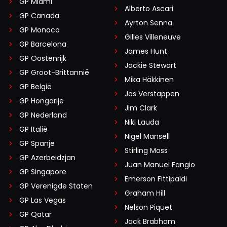
GP Miami
Alberto Ascari
GP Canada
Ayrton Senna
GP Monaco
Gilles Villeneuve
GP Barcelona
James Hunt
GP Oostenrijk
Jackie Stewart
GP Groot-Brittannië
Mika Häkkinen
GP België
Jos Verstappen
GP Hongarije
Jim Clark
GP Nederland
Niki Lauda
GP Italië
Nigel Mansell
GP Spanje
Stirling Moss
GP Azerbeidzjan
Juan Manuel Fangio
GP Singapore
Emerson Fittipaldi
GP Verenigde Staten
Graham Hill
GP Las Vegas
Nelson Piquet
GP Qatar
Jack Brabham