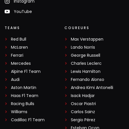
Instagram
YouTube
TEAMS
COUREURS
Red Bull
Max Verstappen
McLaren
Lando Norris
Ferrari
George Russell
Mercedes
Charles Leclerc
Alpine F1 Team
Lewis Hamilton
Audi
Fernando Alonso
Aston Martin
Andrea Kimi Antonelli
Haas F1 Team
Isack Hadjar
Racing Bulls
Oscar Piastri
Williams
Carlos Sainz
Cadillac F1 Team
Sergio Pérez
Esteban Ocon