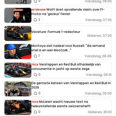
Vandaag, 09:00
0
Wolff doet opvallende claim over F1-
INTERVIEW
motor na 'gezeur' Ferrari
Vandaag, 07:30
2
Vacature: Formule 1-redacteur
Gisteren, 07:20
Montoya ziet nadeel voor Russell: "Als iemand
snel is en een klootzak..."
Vandaag, 06:45
7
Verstappen en Red Bull afhankelijk van
TECH
concurrentie in jacht op eerste zege
Vandaag, 08:15
0
De gemiste kansen van Verstappen en Red Bull in
2026
Vandaag, 06:00
0
McLaren wacht nieuwe test na
TECH
teleurstellende eerste seizoenshelft
Gisteren, 18:00
0