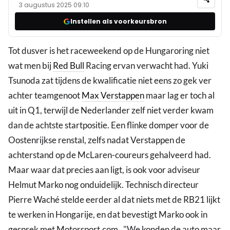
3 augustus 2025 09:10
Instellen als voorkeursbron
Tot dusver is het raceweekend op de Hungaroring niet
wat men bij
Red Bull
Racing ervan verwacht had. Yuki
Tsunoda zat tijdens de kwalificatie niet eens zo gek ver
achter teamgenoot
Max Verstappen
maar lag er toch al
uit in Q1, terwijl de Nederlander zelf niet verder kwam
dan de achtste startpositie. Een flinke domper voor de
Oostenrijkse renstal, zelfs nadat Verstappen de
achterstand op de McLaren-coureurs gehalveerd had.
Maar waar dat precies aan ligt, is ook voor adviseur
Helmut Marko nog onduidelijk. Technisch directeur
Pierre Waché stelde eerder al dat niets met de RB21 lijkt
te werken in Hongarije, en dat bevestigt Marko ook in
gesprek met Motorsport.com . "We konden de auto maar