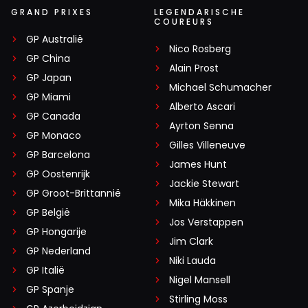
GRAND PRIXES
LEGENDARISCHE
COUREURS
GP Australië
Nico Rosberg
GP China
Alain Prost
GP Japan
Michael Schumacher
GP Miami
Alberto Ascari
GP Canada
Ayrton Senna
GP Monaco
Gilles Villeneuve
GP Barcelona
James Hunt
GP Oostenrijk
Jackie Stewart
GP Groot-Brittannië
Mika Häkkinen
GP België
Jos Verstappen
GP Hongarije
Jim Clark
GP Nederland
Niki Lauda
GP Italië
Nigel Mansell
GP Spanje
Stirling Moss