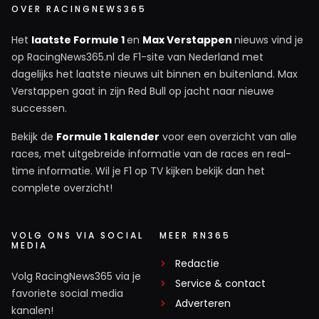
OVER RACINGNEWS365
Het
laatste Formule 1
en
Max Verstappen
nieuws vind je
op RacingNews365.nl de F1-site van Nederland met
dagelijks het laatste nieuws uit binnen en buitenland. Max
Verstappen gaat in zijn Red Bull op jacht naar nieuwe
successen.
Bekijk de
Formule 1 kalender
voor een overzicht van alle
races, met uitgebreide informatie van de races en real-
time informatie. Wil je F1 op TV kijken bekijk dan het
complete overzicht!
VOLG ONS VIA SOCIAL
MEER RN365
MEDIA
Redactie
Volg RacingNews365 via je
Service & contact
favoriete social media
Adverteren
kanalen!