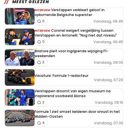
MEEST GELEZEN
Verstappen verklaart geloof in
INTERVIEW
opkomende Belgische superster
Vandaag, 06:45
0
Coronel weigert vergelijking tussen
INTERVIEW
Verstappen en Antonelli: "Nog niet dat niveau"
Vandaag, 09:45
0
Briatore pleit voor ingrijpende wijziging F1-
weekenden
Vandaag, 09:00
3
Vacature: Formule 1-redacteur
Vandaag, 07:20
Verstappen droomt van eigen museum na
inspirerend voorbeeld Alonso
Vandaag, 08:15
2
Formule 1 ziet omzet kelderen door onrust in het
Midden-Oosten
Vandaag, 07:30
4