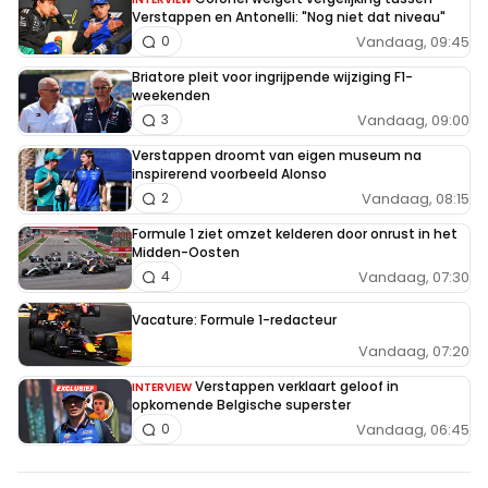
Verstappen en Antonelli: "Nog niet dat niveau"
Vandaag, 09:45
0
Briatore pleit voor ingrijpende wijziging F1-
weekenden
Vandaag, 09:00
3
Verstappen droomt van eigen museum na
inspirerend voorbeeld Alonso
Vandaag, 08:15
2
Formule 1 ziet omzet kelderen door onrust in het
Midden-Oosten
Vandaag, 07:30
4
Vacature: Formule 1-redacteur
Vandaag, 07:20
Verstappen verklaart geloof in
INTERVIEW
opkomende Belgische superster
Vandaag, 06:45
0