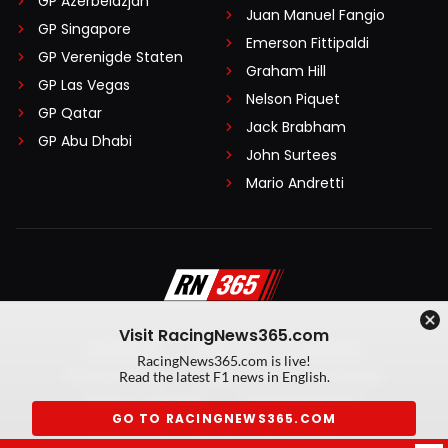
GP Azerbeidzjan
Juan Manuel Fangio
GP Singapore
Emerson Fittipaldi
GP Verenigde Staten
Graham Hill
GP Las Vegas
Nelson Piquet
GP Qatar
Jack Brabham
GP Abu Dhabi
John Surtees
Mario Andretti
Visit RacingNews365.com
Disclaimer
Algemene voorwaarden
RacingNews365.com is live!
Privacy Policy
Created by On Your Marks
Read the latest F1 news in English.
Privacy manager
Kansspeluitingen
GO TO RACINGNEWS365.COM
© 2026 RacingNews365. Alle rechten voorbehouden