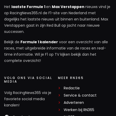
Het
laatste Formule 1
en
Max Verstappen
nieuws vind je
op RacingNews365.nl de F1-site van Nederland met
dagelijks het laatste nieuws uit binnen en buitenland. Max
Verstappen gaat in zijn Red Bull op jacht naar nieuwe
successen.
Bekijk de
Formule 1 kalender
voor een overzicht van alle
races, met uitgebreide informatie van de races en real-
time informatie. Wil je F1 op TV kijken bekijk dan het
complete overzicht!
VOLG ONS VIA SOCIAL
MEER RN365
MEDIA
Redactie
Volg RacingNews365 via je
Service & contact
favoriete social media
Adverteren
kanalen!
Werken bij RN365