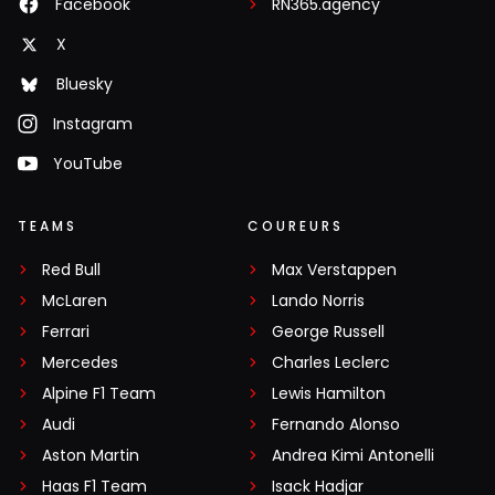
Facebook
RN365.agency
X
Bluesky
Instagram
YouTube
TEAMS
COUREURS
Red Bull
Max Verstappen
McLaren
Lando Norris
Ferrari
George Russell
Mercedes
Charles Leclerc
Alpine F1 Team
Lewis Hamilton
Audi
Fernando Alonso
Aston Martin
Andrea Kimi Antonelli
Haas F1 Team
Isack Hadjar