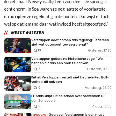
ik niet, maar Newey is altijd een voordeel. De sprong is
echt enorm. In Spa waren ze nog laatste of voorlaatste,
en nu rijden ze regelmatig in de punten. Dat wijst er toch
wel op dat iemand daar wat invloed heeft uitgeoefend."
MEEST GELEZEN
Verstappen doet oproep aan regering: "Iedereen
ziet wat autosport teweeg brengt"
Gisteren, 17:30
10
Verstappen geëerd na historische zege: "We
hebben dit aan één man te danken"
Gisteren, 07:30
2
Kritiek Verstappen vertelt niet het hele Red Bull-
verhaal dit seizoen
Vandaag, 06:00
0
F1-baas klapt uit de school over toekennen GP
aan Zandvoort
4 aug. 12:55
9
Gedreven Verstappen is een must
F1 PODCAST