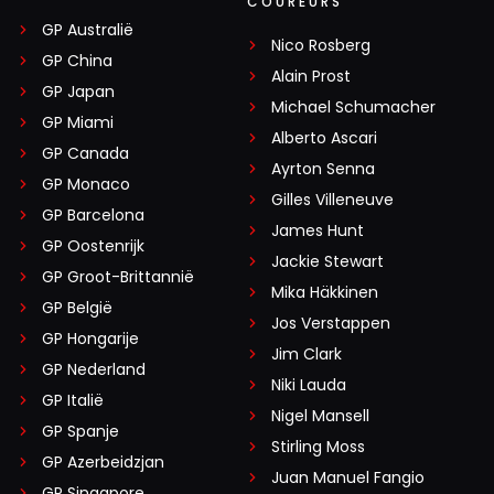
COUREURS
GP Australië
Nico Rosberg
GP China
Alain Prost
GP Japan
Michael Schumacher
GP Miami
Alberto Ascari
GP Canada
Ayrton Senna
GP Monaco
Gilles Villeneuve
GP Barcelona
James Hunt
GP Oostenrijk
Jackie Stewart
GP Groot-Brittannië
Mika Häkkinen
GP België
Jos Verstappen
GP Hongarije
Jim Clark
GP Nederland
Niki Lauda
GP Italië
Nigel Mansell
GP Spanje
Stirling Moss
GP Azerbeidzjan
Juan Manuel Fangio
GP Singapore