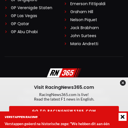
Emerson Fittipaldi
GP Verenigde Staten
Graham Hill
GP Las Vegas
Nelson Piquet
GP Qatar
Jack Brabham
GP Abu Dhabi
John Surtees
Mario Andretti
Visit RacingNews365.com
Disclaimer
Algemene voorwaarden
RacingNews365.com is live!
Privacy Policy
Created by On Your Marks
Read the latest F1 news in English.
Privacy manager
Kansspeluitingen
GO TO RACINGNEWS365.COM
VERSTAPPEN RACING
© 2026 RacingNews365. Alle rechten voorbehouden
Verstappen geëerd na historische zege: "We hebben dit aan één
Don't show again