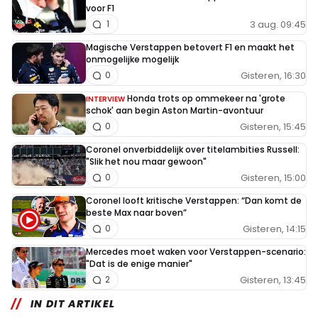
voor F1
3 aug. 09:45
1
Magische Verstappen betovert F1 en maakt het
onmogelijke mogelijk
Gisteren, 16:30
0
Honda trots op ommekeer na 'grote
INTERVIEW
schok' aan begin Aston Martin-avontuur
Gisteren, 15:45
0
Coronel onverbiddelijk over titelambities Russell:
"Slik het nou maar gewoon"
Gisteren, 15:00
0
Coronel looft kritische Verstappen: “Dan komt de
beste Max naar boven”
Gisteren, 14:15
0
Mercedes moet waken voor Verstappen-scenario:
"Dat is de enige manier"
Gisteren, 13:45
2
IN DIT ARTIKEL