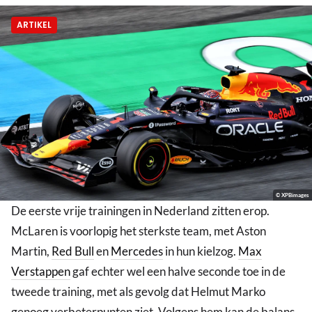
ARTIKEL
© XPBimages
De eerste vrije trainingen in Nederland zitten erop.
McLaren is voorlopig het sterkste team, met Aston
Martin,
Red Bull
en
Mercedes
in hun kielzog.
Max
Verstappen
gaf echter wel een halve seconde toe in de
tweede training, met als gevolg dat Helmut Marko
genoeg verbeterpunten ziet. Volgens hem kan de balans