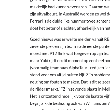
makkelijk had kunnen evenaren. Daarom was h
zijn uitvalbeurt. In Australië werden zo wel
Ferrari is de duidelijke nummer twee achter 
doet het beter of slechter, afhankelijk van het 
Goed nieuws was er wel te melden vanuit RB
zevende plek en zijn team zo de eerste punte
moest met P12 flink wat toegeven op zijn tea
maar Yuki rijdt op dit moment op een heel hoog
(voormalig teambaas AlphaTauri, red.) en ik h
stond voor ons altijd buiten kijf. Zijn probl
neiging om fouten te maken. Dat is dit seizo
de rijdersmarkt." "Zijn zevende plaats in Mel
Het is ontzettend moeilijk voor de laatste vi
begrijp ik de beslissing ook van Williams om 