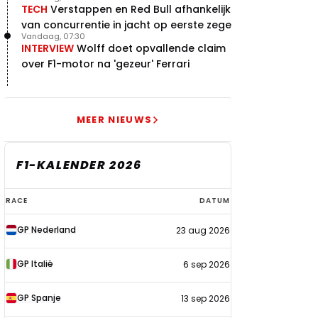
terugblik
TECH
Verstappen en Red Bull afhankelijk
van concurrentie in jacht op eerste zege
Vandaag, 07:30
INTERVIEW
Wolff doet opvallende claim
over F1-motor na 'gezeur' Ferrari
MEER NIEUWS
F1-KALENDER 2026
F1-
RACE
DATUM
kalender
GP Nederland
23 aug 2026
2026
GP Italië
6 sep 2026
GP Spanje
13 sep 2026