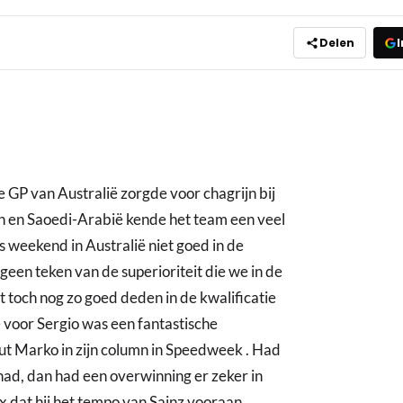
Delen
I
e GP van Australië zorgde voor chagrijn bij
n en Saoedi-Arabië kende het team een veel
weekend in Australië niet goed in de
 geen teken van de superioriteit die we in de
t toch nog zo goed deden in de kwalificatie
 voor Sergio was een fantastische
ut Marko in zijn column in Speedweek . Had
ad, dan had een overwinning er zeker in
x dat hij het tempo van Sainz vooraan