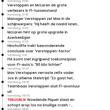
Vandaag, 14:35
Verstappen en McLaren de grote
verliezers in F1-tussenstand
Vandaag, 13:45
Manager Verstappen zet Max in de
schijnwerpers: "Hij heeft de naald laten
Vandaag, 12:55
bewegen"
McLaren hint op grote upgrade in
Azerbeidzjan
Vandaag, 12:05
Hinchcliffe trekt bewonderende
conclusie over 'Verstappen-factor'
Vandaag, 11:15
FIA komt met ingrijpend toekomstplan
voor F1-auto's: "80 kilo lichter!"
Vandaag, 10:30
Max Verstappen verraste zelfs vader
Jos in ultieme titelstrijd: "Zo gaat het
Vandaag, 09:45
altijd!"
Teambaas Verstappen sluit F1-avontuur
uit
Vandaag, 09:00
TERUGBLIK
Woedende Piquet slaat en
schopt erop los na knullige crash -
Vandaag, 08:15