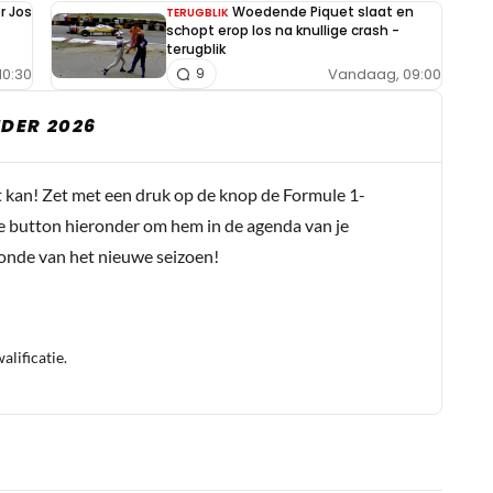
r Jos
Woedende Piquet slaat en
TERUGBLIK
schopt erop los na knullige crash -
terugblik
10:30
Vandaag, 09:00
9
DER 2026
t kan! Zet met een druk op de knop de Formule 1-
e button hieronder om hem in de agenda van je
conde van het nieuwe seizoen!
lificatie.