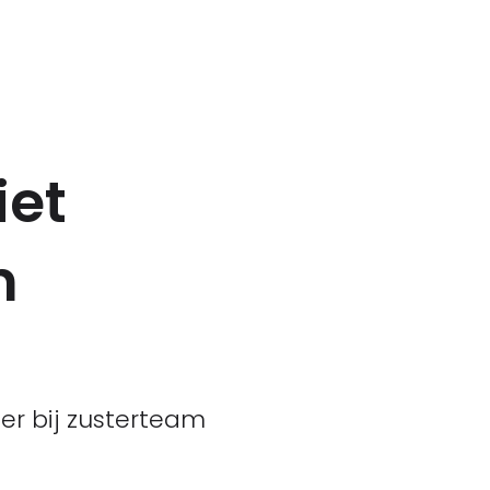
iet
n
 er bij zusterteam