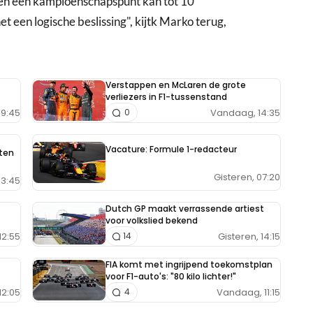
r en een kampioenschapspunt kan tot 10
et een logische beslissing", kijtk Marko terug,
Verstappen en McLaren de grote
verliezers in F1-tussenstand
9:45
Vandaag, 14:35
0
Vacature: Formule 1-redacteur
aten
Gisteren, 07:20
13:45
Dutch GP maakt verrassende artiest
voor volkslied bekend
12:55
Gisteren, 14:15
14
FIA komt met ingrijpend toekomstplan
voor F1-auto's: "80 kilo lichter!"
12:05
Vandaag, 11:15
4