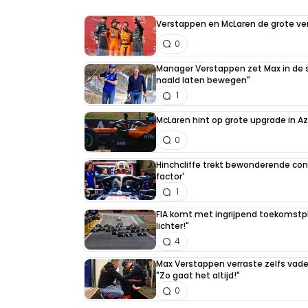
Verstappen en McLaren de grote ver
0
Manager Verstappen zet Max in de sc
naald laten bewegen"
1
McLaren hint op grote upgrade in A
0
Hinchcliffe trekt bewonderende con
factor'
1
FIA komt met ingrijpend toekomstpla
lichter!"
4
Max Verstappen verraste zelfs vader 
"Zo gaat het altijd!"
0