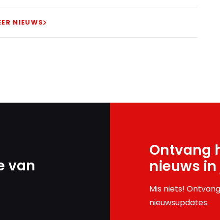
EER NIEUWS
Ontvang h
e van
nieuws in
Mis niets! Ontvang
nieuwsupdates.