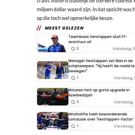
crash. Albon is duidelijk de sterkere coureu
miljoen dollar waard zijn. In dat opzicht was h
op die toch wel opmerkelijke keuze.
MEEST GELEZEN
Teambaas Verstappen sluit F1-
avontuur uit
Vandaag, 0
3
Manager Verstappen zet Max in de
schijnwerpers: "Hij heeft de naald l
bewegen"
Vandaag, 
1
McLaren hint op grote upgrade in
Azerbeidzjan
Vandaag, 
0
Hinchcliffe trekt bewonderende
conclusie over 'Verstappen-factor'
Vandaag, 
1