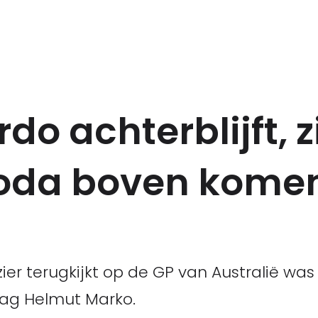
do achterblijft, z
oda boven kome
ier terugkijkt op de GP van Australië was
zag Helmut Marko.