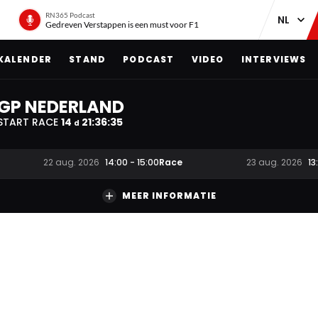
RN365 Podcast
Gedreven Verstappen is een must voor F1
KALENDER
STAND
PODCAST
VIDEO
INTERVIEWS
GP NEDERLAND
START RACE
14
21
:
36
:
34
d
Race
22 aug. 2026
14:00
-
15:00
23 aug. 2026
13
MEER INFORMATIE