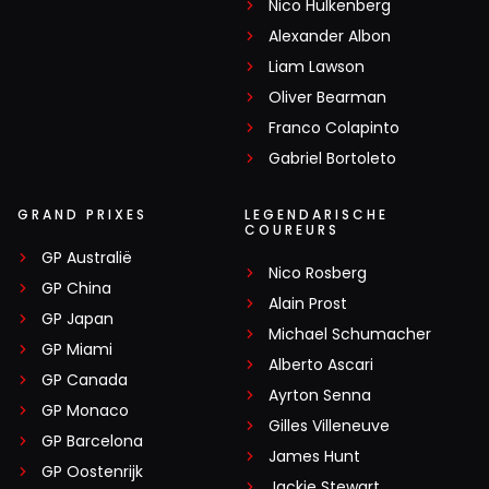
Nico Hülkenberg
Alexander Albon
Liam Lawson
Oliver Bearman
Franco Colapinto
Gabriel Bortoleto
GRAND PRIXES
LEGENDARISCHE
COUREURS
GP Australië
Nico Rosberg
GP China
Alain Prost
GP Japan
Michael Schumacher
GP Miami
Alberto Ascari
GP Canada
Ayrton Senna
GP Monaco
Gilles Villeneuve
GP Barcelona
James Hunt
GP Oostenrijk
Jackie Stewart