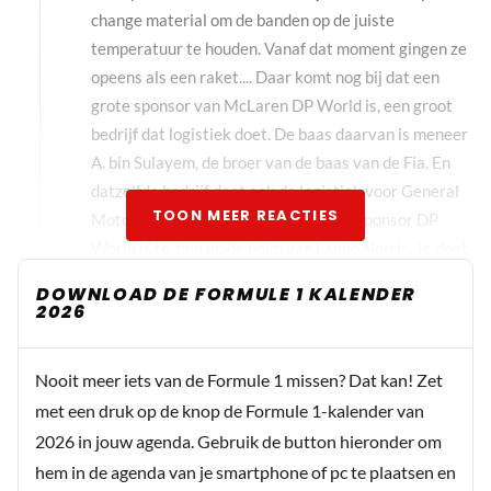
change material om de banden op de juiste
temperatuur te houden. Vanaf dat moment gingen ze
opeens als een raket.... Daar komt nog bij dat een
grote sponsor van McLaren DP World is, een groot
bedrijf dat logistiek doet. De baas daarvan is meneer
A. bin Sulayem, de broer van de baas van de Fia. En
datzelfde bedrijf doet ook de logistiek voor General
TOON MEER REACTIES
Motors, waar Cadillac onder valt. De sponsor DP
World is te zien op de helm van Lando Norris. Je doet
er niks aan....
DOWNLOAD DE FORMULE 1 KALENDER
2026
Sientje
31 augustus 2025 11:15
Nooit meer iets van de Formule 1 missen? Dat kan! Zet
Wordt jij niet ziek van jezelf met dit
met een druk op de knop de Formule 1-kalender van
kinderachtige gedrag…zoek een andere hobby.
2026 in jouw agenda. Gebruik de button hieronder om
hem in de agenda van je smartphone of pc te plaatsen en