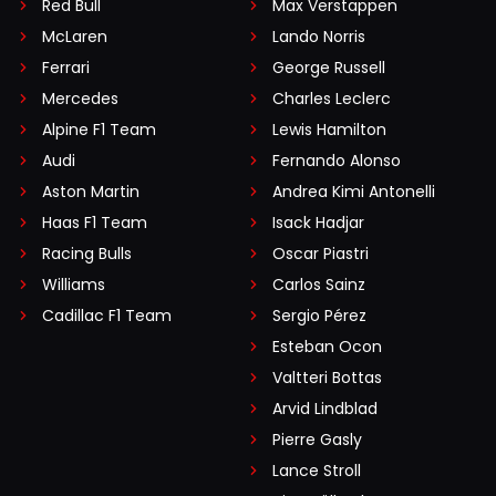
Red Bull
Max Verstappen
McLaren
Lando Norris
Ferrari
George Russell
Mercedes
Charles Leclerc
Alpine F1 Team
Lewis Hamilton
Audi
Fernando Alonso
Aston Martin
Andrea Kimi Antonelli
Haas F1 Team
Isack Hadjar
Racing Bulls
Oscar Piastri
Williams
Carlos Sainz
Cadillac F1 Team
Sergio Pérez
Esteban Ocon
Valtteri Bottas
Arvid Lindblad
Pierre Gasly
Lance Stroll