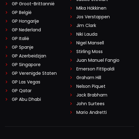
GP Groot-Brittannië
Mika Häkkinen
GP België
Jos Verstappen
GP Hongarije
Jim Clark
GP Nederland
Niki Lauda
GP Italië
Nigel Mansell
GP Spanje
Stirling Moss
GP Azerbeidzjan
Juan Manuel Fangio
GP Singapore
Emerson Fittipaldi
GP Verenigde Staten
Graham Hill
GP Las Vegas
Nelson Piquet
GP Qatar
Jack Brabham
GP Abu Dhabi
John Surtees
Mario Andretti