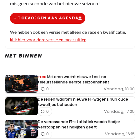
mis geen seconde van het nieuwe seizoen!
Jansw
31 augustus 2025 07:42
+ TOEVOEGEN AAN AGENDA
Een interessant detail kwam naar boven over de
strategische keuze van het team om een ongebruikelijke
We hebben ook een versie met alleen de race en kwalificatie.
achtervleugel te gebruiken die niet op de indieningslijst
klik hier voor deze versie en meer uitleg
.
van de FIA stond. Wordt allemaal door de vingers gezien
uiteraard aangezien de koninklijke familie van Bahrein
NET BINNEN
eigenaar is van McLaren.
McLaren wacht nieuwe test na
TECH
Vrooaaaaar
teleurstellende eerste seizoenshelft
31 augustus 2025 07:44
Vandaag, 18:00
0
Zucht.............
De reden waarom nieuwe F1-wagens hun oude
kwaaltjes behouden
Vandaag, 17:05
0
F1alonso
De verrassende F1-statistiek waarin Hadjar
31 augustus 2025 07:58
Verstappen het nakijken geeft
Lezen blijft toch lastig....
Vandaag, 16:15
0