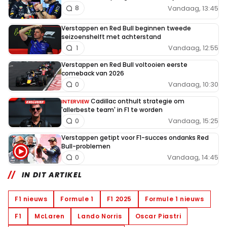
Vandaag, 13:45
8
Verstappen en Red Bull beginnen tweede
seizoenshelft met achterstand
Vandaag, 12:55
1
Verstappen en Red Bull voltooien eerste
comeback van 2026
Vandaag, 10:30
0
Cadillac onthult strategie om
INTERVIEW
'allerbeste team' in F1 te worden
Vandaag, 15:25
0
Verstappen getipt voor F1-succes ondanks Red
Bull-problemen
Vandaag, 14:45
0
IN DIT ARTIKEL
F1 nieuws
Formule 1
F1 2025
Formule 1 nieuws
F1
McLaren
Lando Norris
Oscar Piastri