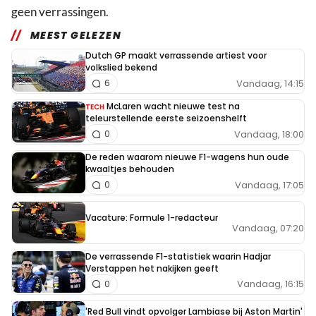
geen verrassingen.
MEEST GELEZEN
Dutch GP maakt verrassende artiest voor
volkslied bekend
Vandaag, 14:15
6
McLaren wacht nieuwe test na
TECH
teleurstellende eerste seizoenshelft
Vandaag, 18:00
0
De reden waarom nieuwe F1-wagens hun oude
kwaaltjes behouden
Vandaag, 17:05
0
Vacature: Formule 1-redacteur
Vandaag, 07:20
De verrassende F1-statistiek waarin Hadjar
Verstappen het nakijken geeft
Vandaag, 16:15
0
'Red Bull vindt opvolger Lambiase bij Aston Martin'