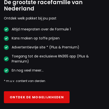
melden met een RN365-account.
De grootste racefamilie van
Nederland
INLOGGEN
AANMELDEN
Ontdek welk pakket bij jou past
Altijd meepraten over de Formule 1
Kans maken op toffe prijzen
Advertentievrije site * (Plus & Premium)
Toegang tot de exclusieve RN365 app (Plus &
Premium)
En nog veel meer…
* m.u.v. content van derden
ONTDEK DE MOGELIJKHEDEN