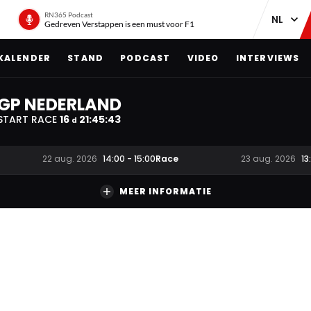
RN365 Podcast
Gedreven Verstappen is een must voor F1
KALENDER
STAND
PODCAST
VIDEO
INTERVIEWS
GP NEDERLAND
START RACE
16
21
:
45
:
42
d
Race
22 aug. 2026
14:00
-
15:00
23 aug. 2026
13
MEER INFORMATIE