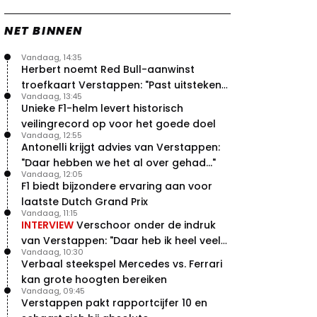
NET BINNEN
Vandaag, 14:35
Herbert noemt Red Bull-aanwinst
troefkaart Verstappen: "Past uitstekend
Vandaag, 13:45
bij Red Bull"
Unieke F1-helm levert historisch
veilingrecord op voor het goede doel
Vandaag, 12:55
Antonelli krijgt advies van Verstappen:
"Daar hebben we het al over gehad..."
Vandaag, 12:05
F1 biedt bijzondere ervaring aan voor
laatste Dutch Grand Prix
Vandaag, 11:15
INTERVIEW
Verschoor onder de indruk
van Verstappen: "Daar heb ik heel veel
Vandaag, 10:30
respect voor"
Verbaal steekspel Mercedes vs. Ferrari
kan grote hoogten bereiken
Vandaag, 09:45
Verstappen pakt rapportcijfer 10 en