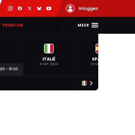
Inloggen
MEER
PREMIUM
ITALIË
SPANJE
6 SEP. 2026
13 SEP. 2026
:00
-
15:00