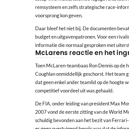
remsysteem en zelfs strategische race-infor
voorsprong kon geven.
Daar bleef het niet bij. De documenten bevat
budget en uitgavenpatronen. Voor een rival
informatie die normaal gesproken met uiter
McLaren
s reactie en het ing
Toen McLaren-teambaas Ron Dennis op de ho
Coughlan onmiddellijk geschorst. Het team g
dat geen enkel ander teamlid op de hoogte w
competitief voordeel uit was gehaald.
De FIA, onder leiding van president Max Mos
2007 vond de eerste zitting van de World M
schuldig bevonden aan het bezit van Ferrar
er geen overtuigend bewijs was dat de infor