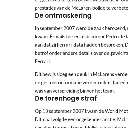
prestaties van de McLaren-bolide te verbete
De ontmaskering
In september 2007 werd de zaak heropend, n
kwam. E-mails tussen testcoureur Pedro de 
aan dat zij Ferrari-data hadden besproken. 
betrof onder andere details over de gewich
Ferrari.
Dit bewijs sloeg een deuk in McLarens verded
de gestolen informatie verder reikte dan één
was van verspreiding binnen het team.
De torenhoge straf
Op 13 september 2007 kwam de World Motor S
Ditmaal volgde een ongekende sanctie: McLa
opgelegd en werd onmiddellijk uitgesloten 