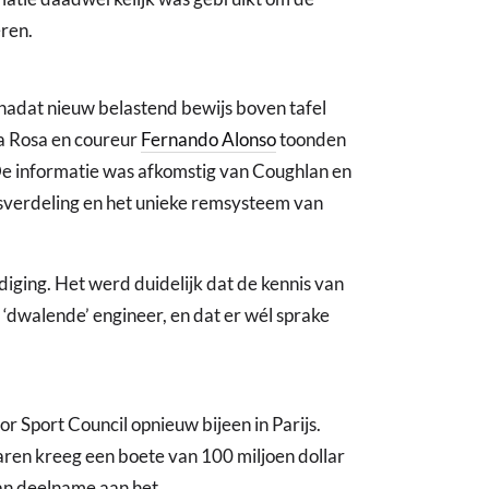
ren.
adat nieuw belastend bewijs boven tafel
la Rosa en coureur
Fernando Alonso
toonden
De informatie was afkomstig van Coughlan en
tsverdeling en het unieke remsysteem van
iging. Het werd duidelijk dat de kennis van
 ‘dwalende’ engineer, en dat er wél sprake
port Council opnieuw bijeen in Parijs.
ren kreeg een boete van 100 miljoen dollar
van deelname aan het