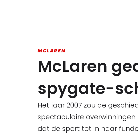
MCLAREN
McLaren ged
spygate-sch
Het jaar 2007 zou de geschie
spectaculaire overwinninge
dat de sport tot in haar fund