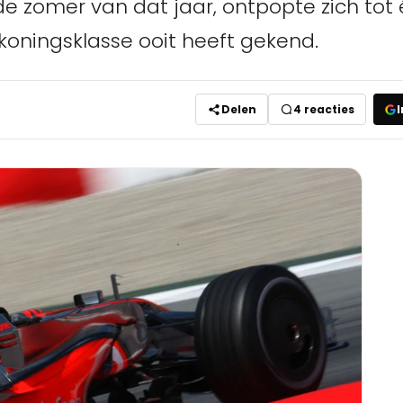
de zomer van dat jaar, ontpopte zich tot
koningsklasse ooit heeft gekend.
Delen
4
reacties
I