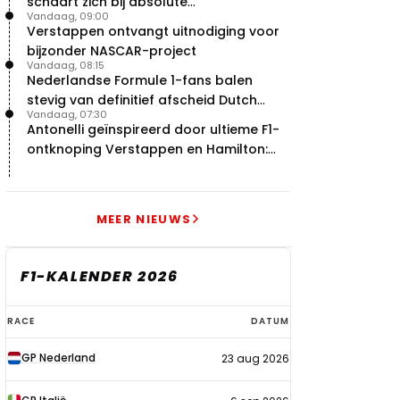
schaart zich bij absolute
Vandaag, 09:00
buitencategorie
Verstappen ontvangt uitnodiging voor
bijzonder NASCAR-project
Vandaag, 08:15
Nederlandse Formule 1-fans balen
stevig van definitief afscheid Dutch
Vandaag, 07:30
Grand Prix
Antonelli geïnspireerd door ultieme F1-
ontknoping Verstappen en Hamilton:
"Leven of dood!"
MEER NIEUWS
F1-KALENDER 2026
F1-
RACE
DATUM
kalender
GP Nederland
23 aug 2026
2026