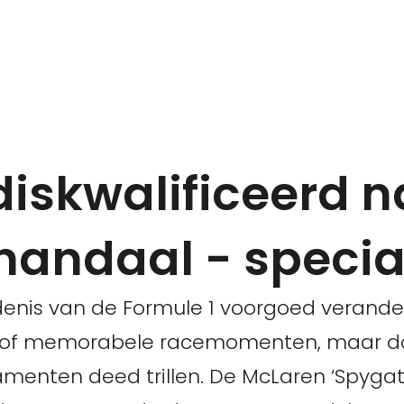
iskwalificeerd n
andaal - specia
denis van de Formule 1 voorgoed verand
n of memorabele racemomenten, maar d
amenten deed trillen. De McLaren ‘Spygate’