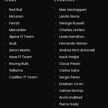
TEAMS
COUREURS
Red Bull
Max Verstappen
McLaren
Lando Norris
Ferrari
George Russell
Mercedes
Charles Leclerc
Alpine F1 Team
Lewis Hamilton
Audi
Fernando Alonso
Aston Martin
Andrea Kimi Antonelli
Haas F1 Team
Isack Hadjar
Racing Bulls
Oscar Piastri
Williams
Carlos Sainz
Cadillac F1 Team
Sergio Pérez
Esteban Ocon
Valtteri Bottas
Arvid Lindblad
Pierre Gasly