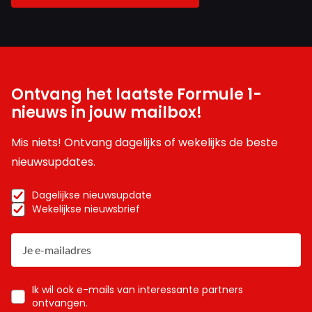
opnieuw. De een nog geniepiger dan de ander.
Meepraten? Dat kan! Je hoeft je alleen maar aan te
Ontvang het laatste Formule 1-
melden met een RN365-account.
nieuws in jouw mailbox!
Mis niets! Ontvang dagelijks of wekelijks de beste
INLOGGEN
AANMELDEN
nieuwsupdates.
Dagelijkse nieuwsupdate
Wekelijkse nieuwsbrief
Ik wil ook e-mails van interessante partners
ontvangen.