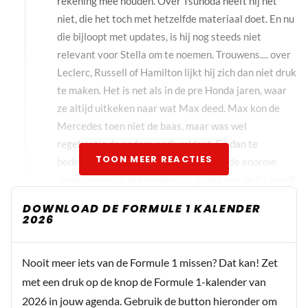
rekening mee houden. Over Tsunoda heeft hij het
niet, die het toch met hetzelfde materiaal doet. En nu
die bijloopt met updates, is hij nog steeds niet
relevant voor Stella om te noemen. Trouwens.... over
Leclerc, Russell of Hamilton lijkt hij zich dan niet druk
te maken. Het is net als in de pre Honda jaren, waar
ze altijd uitkeken naar wat Max deed. Max kon de
Mercedes toen niet de baas, maar was wel
regelmatig de andere podiumklant. En dan te
TOON MEER REACTIES
bedenken dat er nog een bepaalde kudde enorme
droeftoeters is, die vinden dat je niet van de F1 houdt
als je voor Max bent. Ik vraag me vooral af, of zij wel
DOWNLOAD DE FORMULE 1 KALENDER
snappen waar ze naar kijken.
2026
Maxchar
Nooit meer iets van de Formule 1 missen? Dat kan! Zet
31 augustus 2025 08:41
met een druk op de knop de Formule 1-kalender van
De droeftoeters hebben het altijd over een
2026 in jouw agenda. Gebruik de button hieronder om
“oranje bril” maar het is gewoon zo dat Max het