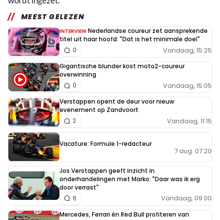
wordt ingezet."
MEEST GELEZEN
Nederlandse coureur zet aansprekende
INTERVIEW
titel uit haar hoofd: "Dat is het minimale doel"
Vandaag, 15:25
0
Gigantische blunder kost moto2-coureur
overwinning
Vandaag, 15:05
0
Verstappen opent de deur voor nieuw
evenement op Zandvoort
Vandaag, 11:15
2
Vacature: Formule 1-redacteur
7 aug. 07:20
Jos Verstappen geeft inzicht in
onderhandelingen met Marko: "Daar was ik erg
door verrast"
Vandaag, 09:00
6
Mercedes, Ferrari én Red Bull profiteren van