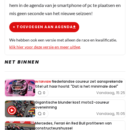
hem in de agenda van je smartphone of pc te plaatsen en
grootste autosport talent in de wereld ooit is en
mis geen seconde van het nieuwe seizoen!
ook nog eens een Nederlander waar we in ons
kleine landje terecht trots op mogen zijn! Dat
+ TOEVOEGEN AAN AGENDA
sommigen “Nederlanders” geen fan van hem zijn
kan en is nog tot daaraan toe maar om dan
We hebben ook een versie met alleen de race en kwalificatie.
stelselmatig en regelmatig berichten te posten
klik hier voor deze versie en meer uitleg
.
om te narren of negatief over hem te spreken is
dan toch wel heel erg triest.. Ik schrijf overigens
NET BINNEN
autosport talent en niet talent in de F1 (wat hij
overigens ook is) want ik durf te stellen dat hij in
Nederlandse coureur zet aansprekende
INTERVIEW
elke klasse waar ook ter wereld de beste zou zijn
titel uit haar hoofd: "Dat is het minimale doel"
(direct of na een wen/aanpassingsperiode). Max
Vandaag, 15:25
0
is gewoon een icoon en dat beseffen de echte
Gigantische blunder kost moto2-coureur
kenners ook. Zoals er over Max wordt gesproken
overwinning
sinds hij in de F1 rijdt wordt er niet over andere
Vandaag, 15:05
0
ex- F1 kampioenen gesproken behalve Senna en
Mercedes, Ferrari én Red Bull profiteren van
Schumacher. Beide overigens completeren in
constructeurshussel