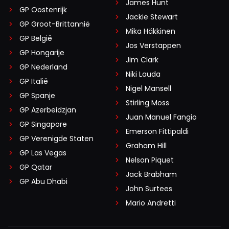
James Hunt
GP Oostenrijk
Jackie Stewart
GP Groot-Brittannië
Mika Häkkinen
GP België
Jos Verstappen
GP Hongarije
Jim Clark
GP Nederland
Niki Lauda
GP Italië
Nigel Mansell
GP Spanje
Stirling Moss
GP Azerbeidzjan
Juan Manuel Fangio
GP Singapore
Emerson Fittipaldi
GP Verenigde Staten
Graham Hill
GP Las Vegas
Nelson Piquet
GP Qatar
Jack Brabham
GP Abu Dhabi
John Surtees
Mario Andretti