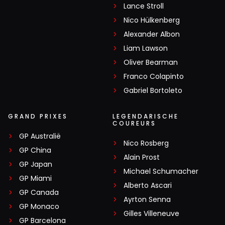
Lance Stroll
Nico Hülkenberg
Alexander Albon
Liam Lawson
Oliver Bearman
Franco Colapinto
Gabriel Bortoleto
GRAND PRIXES
LEGENDARISCHE
COUREURS
GP Australië
Nico Rosberg
GP China
Alain Prost
GP Japan
Michael Schumacher
GP Miami
Alberto Ascari
GP Canada
Ayrton Senna
GP Monaco
Gilles Villeneuve
GP Barcelona