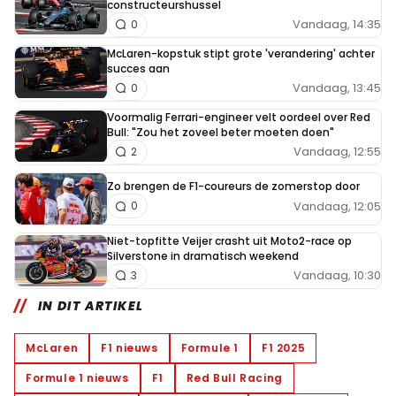
constructeurshussel
Vandaag, 14:35
0
McLaren-kopstuk stipt grote 'verandering' achter
succes aan
Vandaag, 13:45
0
Voormalig Ferrari-engineer velt oordeel over Red
Bull: "Zou het zoveel beter moeten doen"
Vandaag, 12:55
2
Zo brengen de F1-coureurs de zomerstop door
Vandaag, 12:05
0
Niet-topfitte Veijer crasht uit Moto2-race op
Silverstone in dramatisch weekend
Vandaag, 10:30
3
IN DIT ARTIKEL
McLaren
F1 nieuws
Formule 1
F1 2025
Formule 1 nieuws
F1
Red Bull Racing