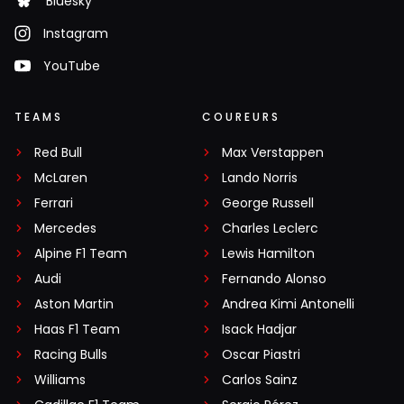
Bluesky
Instagram
YouTube
TEAMS
COUREURS
Red Bull
Max Verstappen
McLaren
Lando Norris
Ferrari
George Russell
Mercedes
Charles Leclerc
Alpine F1 Team
Lewis Hamilton
Audi
Fernando Alonso
Aston Martin
Andrea Kimi Antonelli
Haas F1 Team
Isack Hadjar
Racing Bulls
Oscar Piastri
Williams
Carlos Sainz