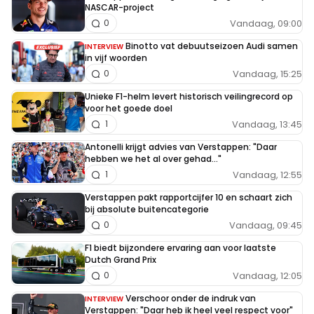
NASCAR-project
Vandaag, 09:00
0
Binotto vat debuutseizoen Audi samen
INTERVIEW
in vijf woorden
Vandaag, 15:25
0
Unieke F1-helm levert historisch veilingrecord op
voor het goede doel
Vandaag, 13:45
1
Antonelli krijgt advies van Verstappen: "Daar
hebben we het al over gehad..."
Vandaag, 12:55
1
Verstappen pakt rapportcijfer 10 en schaart zich
bij absolute buitencategorie
Vandaag, 09:45
0
F1 biedt bijzondere ervaring aan voor laatste
Dutch Grand Prix
Vandaag, 12:05
0
Verschoor onder de indruk van
INTERVIEW
Verstappen: "Daar heb ik heel veel respect voor"