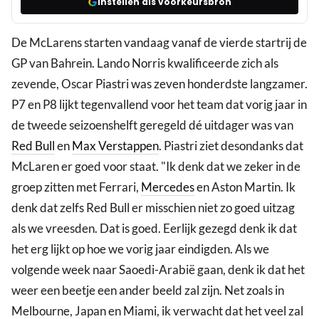
Instellen als voorkeursbron
De McLarens starten vandaag vanaf de vierde startrij de
GP van Bahrein. Lando Norris kwalificeerde zich als
zevende, Oscar Piastri was zeven honderdste langzamer.
P7 en P8 lijkt tegenvallend voor het team dat vorig jaar in
de tweede seizoenshelft geregeld dé uitdager was van
Red Bull
en
Max Verstappen
. Piastri ziet desondanks dat
McLaren er goed voor staat. "Ik denk dat we zeker in de
groep zitten met Ferrari,
Mercedes
en Aston Martin. Ik
denk dat zelfs Red Bull er misschien niet zo goed uitzag
als we vreesden. Dat is goed. Eerlijk gezegd denk ik dat
het erg lijkt op hoe we vorig jaar eindigden. Als we
volgende week naar Saoedi-Arabië gaan, denk ik dat het
weer een beetje een ander beeld zal zijn. Net zoals in
Melbourne, Japan en Miami, ik verwacht dat het veel zal