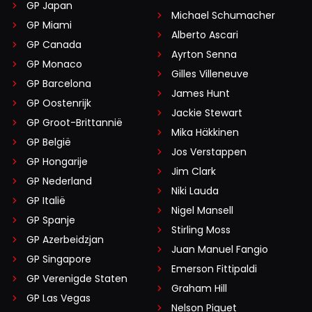
GP Japan
Michael Schumacher
GP Miami
Alberto Ascari
GP Canada
Ayrton Senna
GP Monaco
Gilles Villeneuve
GP Barcelona
James Hunt
GP Oostenrijk
Jackie Stewart
GP Groot-Brittannië
Mika Häkkinen
GP België
Jos Verstappen
GP Hongarije
Jim Clark
GP Nederland
Niki Lauda
GP Italië
Nigel Mansell
GP Spanje
Stirling Moss
GP Azerbeidzjan
Juan Manuel Fangio
GP Singapore
Emerson Fittipaldi
GP Verenigde Staten
Graham Hill
GP Las Vegas
Nelson Piquet