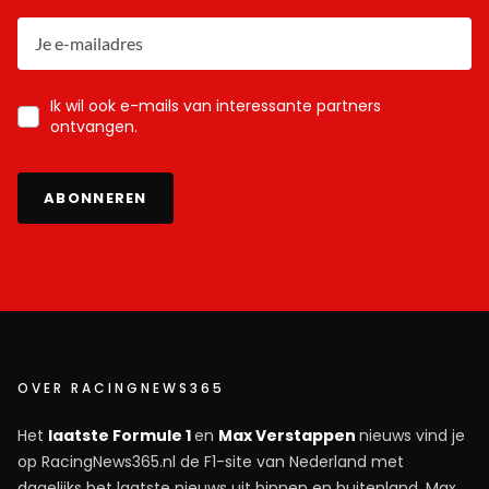
Ik wil ook e-mails van interessante partners
ontvangen.
ABONNEREN
OVER RACINGNEWS365
Het
laatste Formule 1
en
Max Verstappen
nieuws vind je
op RacingNews365.nl de F1-site van Nederland met
dagelijks het laatste nieuws uit binnen en buitenland. Max