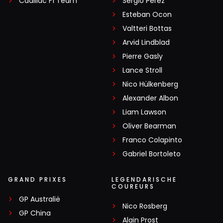
Cadillac F1 Team
Sergio Pérez
Esteban Ocon
Valtteri Bottas
Arvid Lindblad
Pierre Gasly
Lance Stroll
Nico Hülkenberg
Alexander Albon
Liam Lawson
Oliver Bearman
Franco Colapinto
Gabriel Bortoleto
GRAND PRIXES
LEGENDARISCHE
COUREURS
GP Australië
Nico Rosberg
GP China
Alain Prost