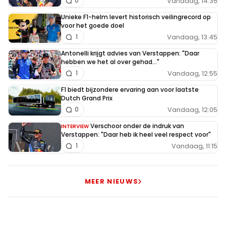
Vandaag, 14:35
0
Unieke F1-helm levert historisch veilingrecord op
voor het goede doel
Vandaag, 13:45
1
Antonelli krijgt advies van Verstappen: "Daar
hebben we het al over gehad..."
Vandaag, 12:55
1
F1 biedt bijzondere ervaring aan voor laatste
Dutch Grand Prix
Vandaag, 12:05
0
Verschoor onder de indruk van
INTERVIEW
Verstappen: "Daar heb ik heel veel respect voor"
Vandaag, 11:15
1
MEER NIEUWS