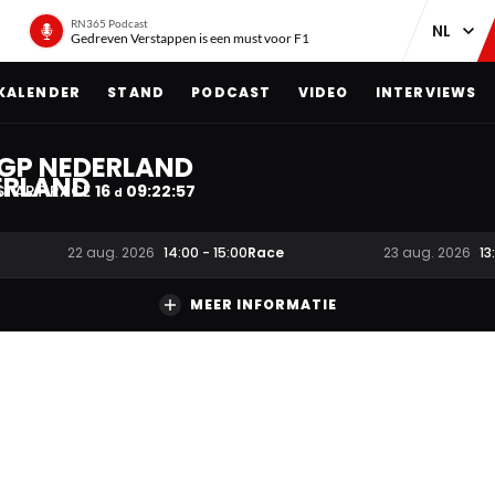
RN365 Podcast
Gedreven Verstappen is een must voor F1
KALENDER
STAND
PODCAST
VIDEO
INTERVIEWS
GP NEDERLAND
START RACE
16
09
:
22
:
56
d
Race
22 aug. 2026
14:00
-
15:00
23 aug. 2026
13
MEER INFORMATIE