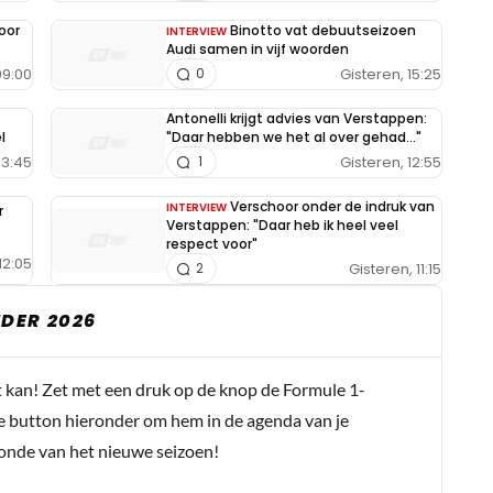
oor
Binotto vat debuutseizoen
INTERVIEW
Audi samen in vijf woorden
09:00
Gisteren, 15:25
0
Antonelli krijgt advies van Verstappen:
l
"Daar hebben we het al over gehad..."
13:45
Gisteren, 12:55
1
Verschoor onder de indruk van
INTERVIEW
r
Verstappen: "Daar heb ik heel veel
respect voor"
12:05
Gisteren, 11:15
2
DER 2026
t kan! Zet met een druk op de knop de Formule 1-
e button hieronder om hem in de agenda van je
conde van het nieuwe seizoen!