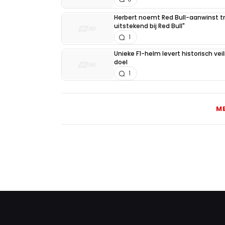
Herbert noemt Red Bull-aanwinst tr
uitstekend bij Red Bull"
1
Unieke F1-helm levert historisch ve
doel
1
M