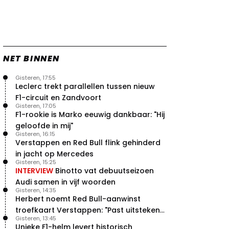
NET BINNEN
Gisteren, 17:55
Leclerc trekt parallellen tussen nieuw
F1-circuit en Zandvoort
Gisteren, 17:05
F1-rookie is Marko eeuwig dankbaar: "Hij
geloofde in mij"
Gisteren, 16:15
Verstappen en Red Bull flink gehinderd
in jacht op Mercedes
Gisteren, 15:25
INTERVIEW
Binotto vat debuutseizoen
Audi samen in vijf woorden
Gisteren, 14:35
Herbert noemt Red Bull-aanwinst
troefkaart Verstappen: "Past uitstekend
Gisteren, 13:45
bij Red Bull"
Unieke F1-helm levert historisch