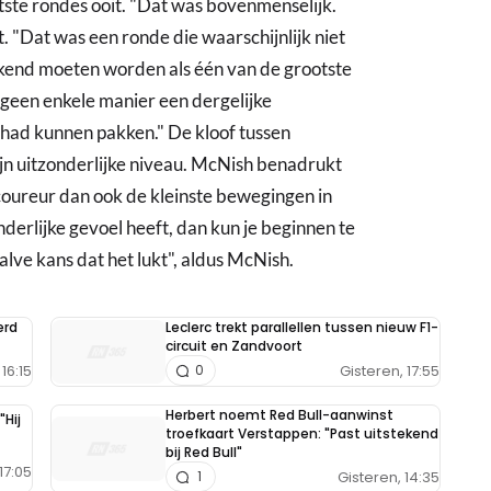
ste rondes ooit. "Dat was bovenmenselijk.
t. "Dat was een ronde die waarschijnlijk niet
erkend moeten worden als één van de grootste
 geen enkele manier een dergelijke
 had kunnen pakken." De kloof tussen
ijn uitzonderlijke niveau. McNish benadrukt
coureur dan ook de kleinste bewegingen in
nderlijke gevoel heeft, dan kun je beginnen te
alve kans dat het lukt", aldus McNish.
erd
Leclerc trekt parallellen tussen nieuw F1-
circuit en Zandvoort
16:15
Gisteren, 17:55
0
Herbert noemt Red Bull-aanwinst
"Hij
troefkaart Verstappen: "Past uitstekend
bij Red Bull"
17:05
Gisteren, 14:35
1