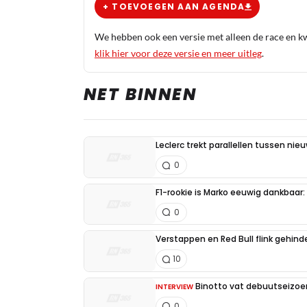
+ TOEVOEGEN AAN AGENDA
We hebben ook een versie met alleen de race en kwa
klik hier voor deze versie en meer uitleg
.
NET BINNEN
Leclerc trekt parallellen tussen nie
0
F1-rookie is Marko eeuwig dankbaar: "
0
Verstappen en Red Bull flink gehind
10
Binotto vat debuutseizoen
INTERVIEW
0