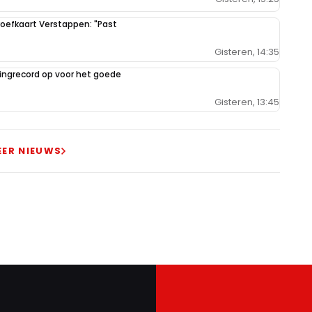
oefkaart Verstappen: "Past
Gisteren, 14:35
ilingrecord op voor het goede
Gisteren, 13:45
EER NIEUWS