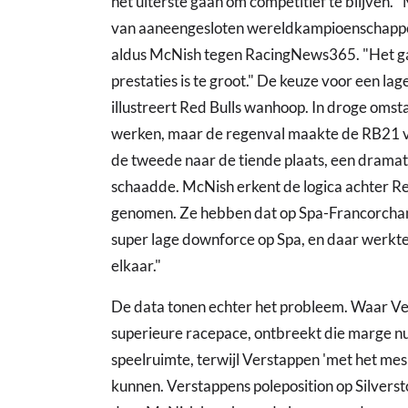
het uiterste gaan om competitief te blijven. "
van aaneengesloten wereldkampioenschappen 
aldus McNish tegen RacingNews365. "Het gat 
prestaties is te groot." De keuze voor een la
illustreert Red Bulls wanhoop. In droge oms
werken, maar de regenval maakte de RB21 v
de tweede naar de tiende plaats, een dramati
schaadde. McNish erkent de logica achter R
genomen. Ze hebben dat op Spa-Francorcham
super lage downforce op Spa, en daar werkte
elkaar."
De data tonen echter het probleem. Waar V
superieure racepace, ontbreekt die marge n
speelruimte, terwijl Verstappen 'met het mes
kunnen. Verstappens poleposition op Silversto