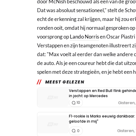
door McNish beschouwd als een van de groot
Dat was absoluut sensationeel," stelt de Scho
echt de erkenning zal krijgen, maar hij zou 
ronden ooit, omdat hij normaal gesproken op
voorsprong op
Lando Norris
en Oscar Piastri
Verstappen en zijn teamgenoten illustreert z
dat: "Max voelt al eerder dan welke andere 
de auto. Als je een coureur hebt die dat uitzo
spelen met deze strategieën, en je hebt een h
MEEST GELEZEN
Verstappen en Red Bull flink gehind
in jacht op Mercedes
Gisteren, 
10
F1-rookie is Marko eeuwig dankbaar: 
geloofde in mij"
Gisteren, 
0