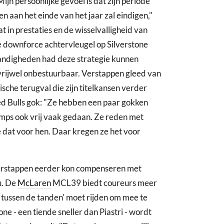
Mijn persoonlijke gevoel is dat zijn periode
aan het einde van het jaar zal eindigen,"
in prestaties en de wisselvalligheid van
ge downforce achtervleugel op Silverstone
tandigheden had deze strategie kunnen
rijwel onbestuurbaar. Verstappen gleed van
sche terugval die zijn titelkansen verder
ed Bulls gok: "Ze hebben een paar gokken
ps ook vrij vaak gedaan. Ze reden met
 dat voor hen. Daar kregen ze het voor
erstappen eerder kon compenseren met
u. De
McLaren
MCL39 biedt coureurs meer
 tussen de tanden' moet rijden om mee te
ne - een tiende sneller dan Piastri - wordt