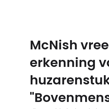
McNish vree
erkenning vo
huzarenstuk
"Bovenmense