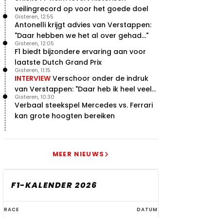
veilingrecord op voor het goede doel
Gisteren, 12:55
Antonelli krijgt advies van Verstappen:
"Daar hebben we het al over gehad..."
Gisteren, 12:05
F1 biedt bijzondere ervaring aan voor
laatste Dutch Grand Prix
Gisteren, 11:15
INTERVIEW
Verschoor onder de indruk
van Verstappen: "Daar heb ik heel veel
Gisteren, 10:30
respect voor"
Verbaal steekspel Mercedes vs. Ferrari
kan grote hoogten bereiken
MEER NIEUWS
F1-KALENDER 2026
F1-
RACE
DATUM