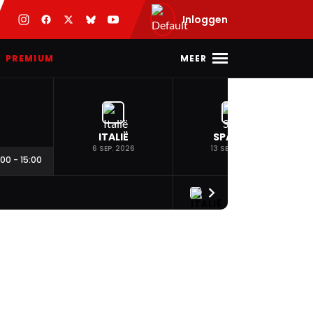
Inloggen
MEER
PREMIUM
ITALIË
SPANJE
6 SEP. 2026
13 SEP. 2026
:00
-
15:00